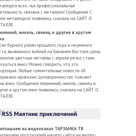
таллурга всех, чья профессиональная
ятельность связана с металлом! Сообщение С
ём металлурга! появились сначала на САЙТ О
ТАЛЛЕ.
юминий, никель, свинец и другие в крутом
ке
сле бурного ралли прошлого года и неуемного
ста, вызванного войной на Ближнем Востоке, цены
 многие цветные металлы с апреля резко стали
ускаться вниз. Можно говорить, что это
нденция. Любые сомнительные новости об
ерикано-иранских договоренностях толкают
ны вниз. Сообщение Алюминий, никель, свинец и
угие в крутом пике появились сначала на САЙТ О
ТАЛЛЕ.
Маятник приключений
иглашаем на видеоканал ТАРЗАНКА ТВ
иглашаем посетителей нашего сайта на видео-