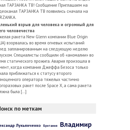
нал ТАРЗАНКА ТВ! Сообщение Приглашаем на
деоканал ТАРЗАНКА ТВ появились сначала на
RZANKA.
ленький взрыв для человека и огромный для
его человечества
желая ракета New Glenn компании Blue Origin
ША) взорвалась во время огневых испытаний
ред запланированным на следующую неделю
пуском. Специалисты сообщили об «аномалии» во
емя статического прожига. Авария произошла в
мент, когда компания Джеффа Безоса только
чала приближаться к статусу второго
лноценного оператора тяжелых частично
огоразовых ракет после Space X, а сама ракета
лжна была […]
Поиск по меткам
Владимир
ександр Лукьянченко
Британия