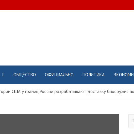
ОБЩЕСТВО
ОФИЦИАЛЬНО
ПОЛИТИКА
ЭКОНОМИ
тории США у границ России разрабатывают доставку биооружия п
П
о
и