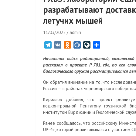
разрабатывают доставк
летучих мышей
11/03/2022
admin
T
V
O
M
L
О
e
K
d
a
i
т
Начальник войск радиационной, химическо
l
n
i
v
п
рассказал о проекте Р-781, где, по его сл
e
o
l
e
р
биологического оружия рассматриваются ле
g
k
.
J
а
r
l
R
o
в
Он обратил внимание на то, что исследован
России — в районах черноморского побережья
a
a
u
u
и
m
s
r
т
Кириллов добавил, что проект реализу
s
n
ь
подконтрольной Пентагону грузинской би
n
a
институтом Вирджинии и Геологической служ
i
l
Ранее сообщалось, что российскому Минист
k
UP-4», который реализовывался с участием С
i