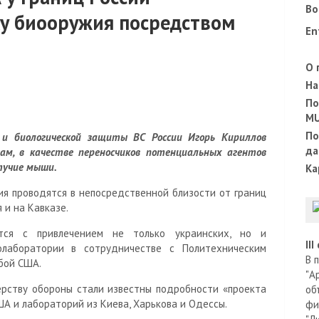
Во
у биооружия посредством
En
О 
На
По
M
По
й и биологической защиты ВС России Игорь Кириллов
да
овам, в качестве переносчиков потенциальных агентов
тучие мыши.
Ка
ия проводятся в непосредственной близости от границ
 и на Кавказе.
ется с привлечением не только украинских, но и
II
олаборатории в сотрудничестве с Политехническим
В 
бой США.
"А
ерству обороны стали известны подробности «проекта
об
ША и лабораторий из Киева, Харькова и Одессы.
фи