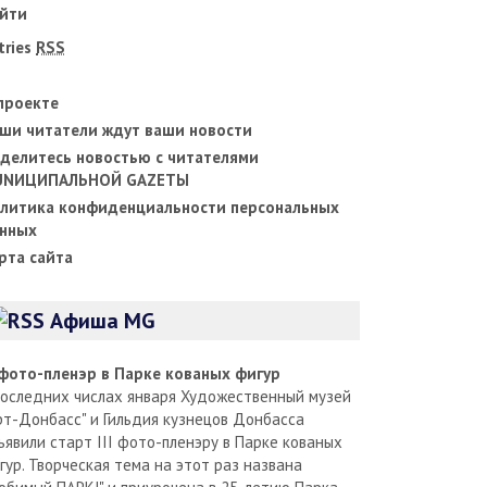
йти
tries
RSS
проекте
ши читатели ждут ваши новости
делитесь новостью с читателями
UNИЦИПАЛЬНОЙ GAZЕТЫ
литика конфиденциальности персональных
нных
рта сайта
Афиша MG
I фото-пленэр в Парке кованых фигур
последних числах января Художественный музей
рт-Донбасс" и Гильдия кузнецов Донбасса
ъявили старт III фото-пленэру в Парке кованых
гур. Творческая тема на этот раз названа