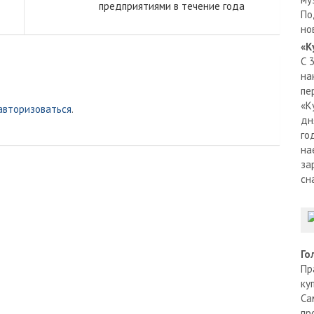
предприятиями в течение года
По
но
«К
С 
на
пе
«К
авторизоваться
.
дн
го
на
за
сн
Го
Пр
ку
Са
пр