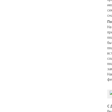
ию
се
сн
По
На
пр
пл
бы
пл
вс
со
пл
за
На
фе
С 
Ре