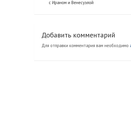
с Ираном и Венесуэлой
записям
n
a
i
l
k
i
Добавить комментарий
Для отправки комментария вам необходимо