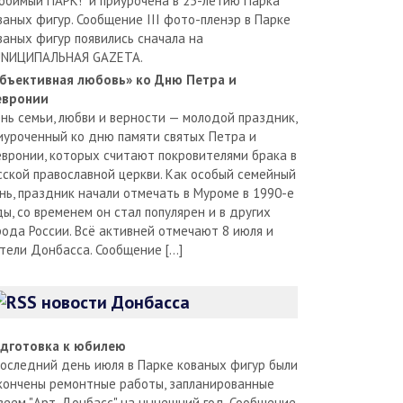
юбимый ПАРК!" и приурочена в 25-летию Парка
ваных фигур. Сообщение III фото-пленэр в Парке
ваных фигур появились сначала на
NИЦИПАЛЬНАЯ GAZЕТА.
бъективная любовь» ко Дню Петра и
вронии
нь семьи, любви и верности — молодой праздник,
иуроченный ко дню памяти святых Петра и
вронии, которых считают покровителями брака в
сской православной церкви. Как особый семейный
нь, праздник начали отмечать в Муроме в 1990-е
ды, со временем он стал популярен и в других
рода России. Всё активней отмечают 8 июля и
тели Донбасса. Сообщение […]
новости Донбасса
дготовка к юбилею
последний день июля в Парке кованых фигур были
кончены ремонтные работы, запланированные
зеем "Арт-Донбасс" на нынешний год. Сообщение