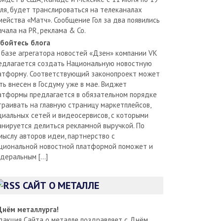
ля, будет транслироваться на телеканалах
мейства «Матч». Сообщение Гол за два появились
ачала на PR, реклама & Co.
бойтесь блога
 базе агрегатора новостей «Дзен» компании VK
едлагается создать Национальную новостную
атформу. Соответствующий законопроект может
ть внесен в Госдуму уже в мае. Виджет
атформы предлагается в обязательном порядке
траивать на главную страницу маркетплейсов,
циальных сетей и видеосервисов, с которыми
анируется делиться рекламной выручкой. По
мыслу авторов идеи, партнерство с
циональной новостной платформой поможет и
деральным […]
САЙТ О МЕТАЛЛЕ
Днём металлурга!
дакция Сайта о металле поздравляет с Днём