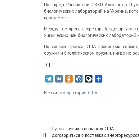
Постпред России при ОЗХО Александр Шуль
биологических лабораторий на Украине, кот
программе.
Между тем пресс-секретарь Госдепартамент
химических или биологических лабораторий 
По словам Прайса, США полностью соблюд
оружии и биологическом оружии, нигде не р
RT
T
V
O
M
L
О
e
K
d
a
i
т
Метки:
лаборатория
,
США
l
n
i
v
п
e
o
l
e
р
g
k
.
J
а
r
l
R
o
в
Навигация
a
a
u
u
и
Путин заявил о попытках США
m
s
r
т
по
договориться о поставках энергоресурсо
s
n
ь