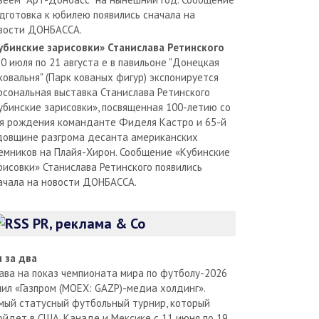
дготовка к юбилею появились сначала на
вости ДОНБАССА.
убинские зарисовки» Станислава Ретинского
30 июля по 21 августа е в павильоне "Донецкая
ковальня" (Парк кованых фигур) экспонируется
рсональная выставка Станислава Ретинского
убинские зарисовки», посвященная 100-летию со
я рождения команданте Фиделя Кастро и 65-й
довщине разгрома десанта американских
емников на Плайя-Хирон. Сообщение «Кубинские
рисовки» Станислава Ретинского появились
ачала на новости ДОНБАССА.
PR, реклама & Co
л за два
ава на показ чемпионата мира по футболу-2026
пил «Газпром (MOEX: GAZP)-медиа холдинг».
мый статусный футбольный турнир, который
ойдет в США, Канаде и Мексике с 11 июня по 19