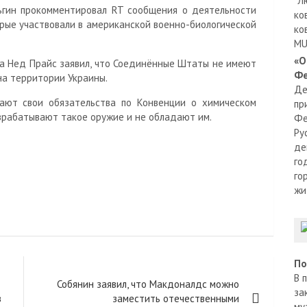
"Л
гин прокомментировал RT сообщения о деятельности
ко
орые участвовали в американской военно-биологической
ко
MU
«О
а Нед Прайс заявил, что Соединённые Штаты не имеют
Фе
на территории Украины.
Де
ают свои обязательства по Конвенции о химическом
пр
азрабатывают такое оружие и не обладают им.
Фе
Ру
де
го
го
жи
По
В 
Собянин заявил, что Макдоналдс можно
за
в
заместить отечественными
му