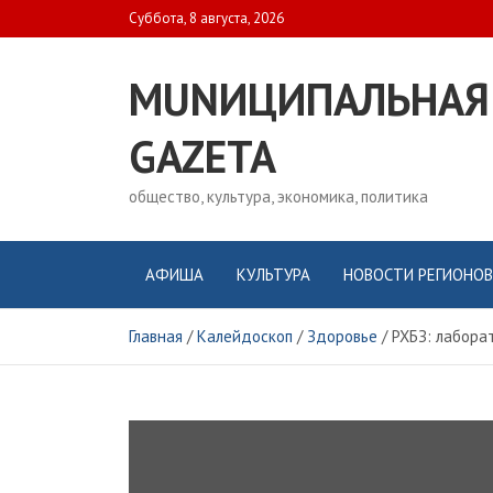
Skip
Суббота, 8 августа, 2026
to
content
MUNИЦИПАЛЬНАЯ
GAZЕТА
общество, культура, экономика, политика
АФИША
КУЛЬТУРА
НОВОСТИ РЕГИОНОВ
Главная
Калейдоскоп
Здоровье
РХБЗ: лабора