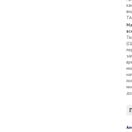
ка
ви
TA
Ма
вс
Тя
(С
пе
за
вр
мо
на
по
мн
до
Ал