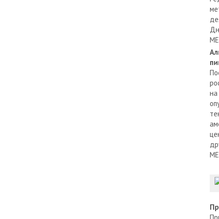
ме
де
Дн
МЕ
Ал
пи
По
ро
на
оп
те
ам
це
др
МЕ
Пр
Пр