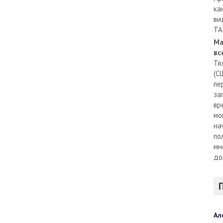
ка
ви
TA
Ма
вс
Тя
(С
пе
за
вр
мо
на
по
мн
до
Ал