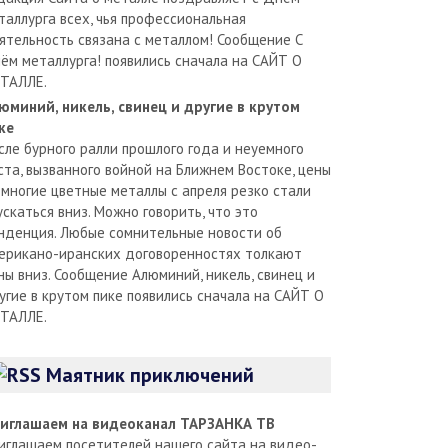
таллурга всех, чья профессиональная
ятельность связана с металлом! Сообщение С
ём металлурга! появились сначала на САЙТ О
ТАЛЛЕ.
юминий, никель, свинец и другие в крутом
ке
сле бурного ралли прошлого года и неуемного
ста, вызванного войной на Ближнем Востоке, цены
 многие цветные металлы с апреля резко стали
ускаться вниз. Можно говорить, что это
нденция. Любые сомнительные новости об
ерикано-иранских договоренностях толкают
ны вниз. Сообщение Алюминий, никель, свинец и
угие в крутом пике появились сначала на САЙТ О
ТАЛЛЕ.
Маятник приключений
иглашаем на видеоканал ТАРЗАНКА ТВ
иглашаем посетителей нашего сайта на видео-