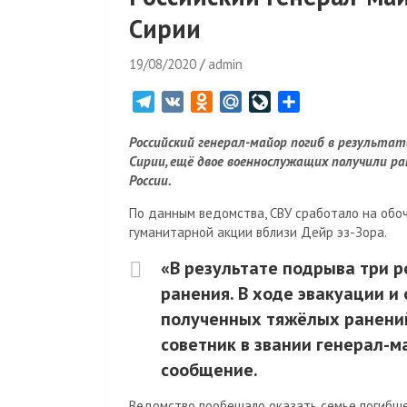
Сирии
19/08/2020
admin
T
V
O
M
L
О
e
K
d
a
i
т
Российский генерал-майор погиб в результат
l
n
i
v
п
Сирии, ещё двое военнослужащих получили р
e
o
l
e
р
России.
g
k
.
J
а
r
l
R
o
в
По данным ведомства, СВУ сработало на обо
гуманитарной акции вблизи Дейр эз-Зора.
a
a
u
u
и
m
s
r
т
«В результате подрыва три 
s
n
ь
ранения. В ходе эвакуации и
n
a
полученных тяжёлых ранений
i
l
советник в звании генерал-м
k
i
сообщение.
Ведомство пообещало оказать семье погибш