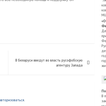
"Л
ко
ко
MU
«О
Фе
Де
пр
Фе
Ру
де
го
В Беларуси введут во власть русофобскую
го
агентуру Запада
жи
По
В 
авторизоваться
.
за
му