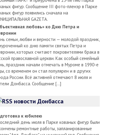
юбимый ПАРК!" и приурочена в 25-летию Парка
ваных фигур. Сообщение III фото-пленэр в Парке
ваных фигур появились сначала на
NИЦИПАЛЬНАЯ GAZЕТА.
бъективная любовь» ко Дню Петра и
вронии
нь семьи, любви и верности — молодой праздник,
иуроченный ко дню памяти святых Петра и
вронии, которых считают покровителями брака в
сской православной церкви. Как особый семейный
нь, праздник начали отмечать в Муроме в 1990-е
ды, со временем он стал популярен и в других
рода России. Всё активней отмечают 8 июля и
тели Донбасса. Сообщение […]
новости Донбасса
дготовка к юбилею
последний день июля в Парке кованых фигур были
кончены ремонтные работы, запланированные
зеем "Арт-Донбасс" на нынешний год. Сообщение