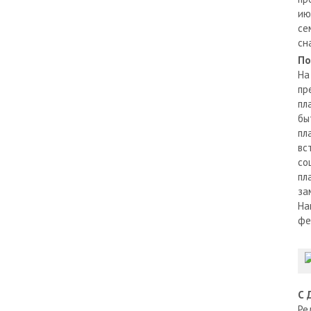
ию
се
сн
По
На
пр
пл
бы
пл
вс
со
пл
за
На
фе
С 
Ре