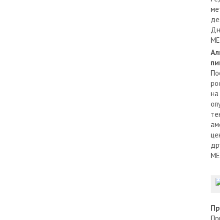
ме
де
Дн
МЕ
Ал
пи
По
ро
на
оп
те
ам
це
др
МЕ
Пр
Пр