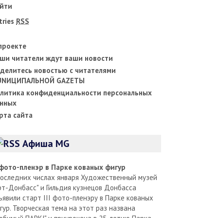
йти
tries
RSS
проекте
ши читатели ждут ваши новости
делитесь новостью с читателями
UNИЦИПАЛЬНОЙ GAZЕТЫ
литика конфиденциальности персональных
нных
рта сайта
Афиша MG
I фото-пленэр в Парке кованых фигур
последних числах января Художественный музей
рт-Донбасс" и Гильдия кузнецов Донбасса
ъявили старт III фото-пленэру в Парке кованых
гур. Творческая тема на этот раз названа