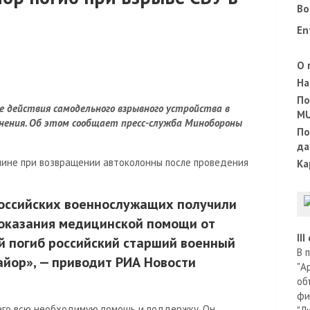
Во
En
О 
На
По
е действия самодельного взрывного устройства в
M
анения. Об этом сообщает пресс-служба Минобороны
По
да
чине при возвращении автоколонны после проведения
Ка
российских военнослужащих получили
 оказания медицинской помощи от
II
 погиб российский старший военный
В 
айор», — приводит РИА Новости
"А
об
фи
его всю необходимую помощь и поддержку. Он