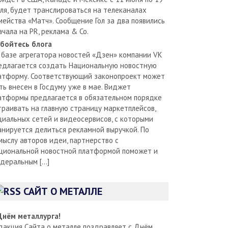
ля, будет транслироваться на телеканалах
мейства «Матч». Сообщение Гол за два появились
ачала на PR, реклама & Co.
бойтесь блога
 базе агрегатора новостей «Дзен» компании VK
едлагается создать Национальную новостную
атформу. Соответствующий законопроект может
ть внесен в Госдуму уже в мае. Виджет
атформы предлагается в обязательном порядке
траивать на главную страницу маркетплейсов,
циальных сетей и видеосервисов, с которыми
анируется делиться рекламной выручкой. По
мыслу авторов идеи, партнерство с
циональной новостной платформой поможет и
деральным […]
САЙТ О МЕТАЛЛЕ
Днём металлурга!
дакция Сайта о металле поздравляет с Днём