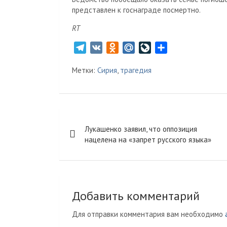
представлен к госнаграде посмертно.
RT
T
V
O
M
L
О
e
K
d
a
i
т
Метки:
Сирия
,
трагедия
l
n
i
v
п
e
o
l
e
р
g
k
.
J
а
r
l
R
o
в
Навигация
a
a
u
u
и
Лукашенко заявил, что оппозиция
m
s
r
т
по
нацелена на «запрет русского языка»
s
n
ь
записям
n
a
i
l
k
Добавить комментарий
i
Для отправки комментария вам необходимо