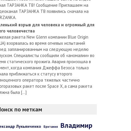
нал ТАРЗАНКА ТВ! Сообщение Приглашаем на
деоканал ТАРЗАНКА ТВ появились сначала на
RZANKA.
ленький взрыв для человека и огромный для
его человечества
желая ракета New Glenn компании Blue Origin
ША) взорвалась во время огневых испытаний
ред запланированным на следующую неделю
пуском. Специалисты сообщили об «аномалии» во
емя статического прожига. Авария произошла в
мент, когда компания Джеффа Безоса только
чала приближаться к статусу второго
лноценного оператора тяжелых частично
огоразовых ракет после Space X, а сама ракета
лжна была […]
Поиск по меткам
Владимир
ександр Лукьянченко
Британия