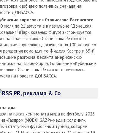
дготовка к юбилею появились сначала на
вости ДОНБАССА.
убинские зарисовки» Станислава Ретинского
30 июля по 21 августа е в павильоне "Донецкая
ковальня" (Парк кованых фигур) экспонируется
рсональная выставка Станислава Ретинского
убинские зарисовки», посвященная 100-летию со
я рождения команданте Фиделя Кастро и 65-й
довщине разгрома десанта американских
емников на Плайя-Хирон. Сообщение «Кубинские
рисовки» Станислава Ретинского появились
ачала на новости ДОНБАССА.
PR, реклама & Co
л за два
ава на показ чемпионата мира по футболу-2026
пил «Газпром (MOEX: GAZP)-медиа холдинг».
мый статусный футбольный турнир, который
ойдет в США, Канаде и Мексике с 11 июня по 19