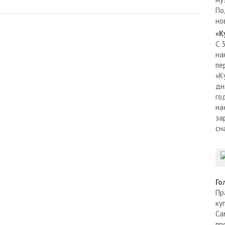
По
но
«К
С 
на
пе
«К
дн
го
на
за
сн
Го
Пр
ку
Са
пр