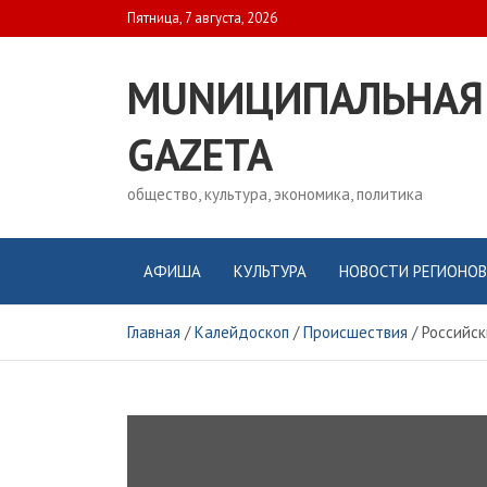
Skip
Пятница, 7 августа, 2026
to
content
MUNИЦИПАЛЬНАЯ
GAZЕТА
общество, культура, экономика, политика
АФИША
КУЛЬТУРА
НОВОСТИ РЕГИОНОВ
Главная
Калейдоскоп
Происшествия
Российск