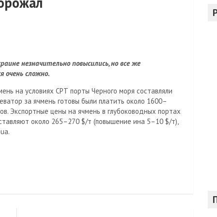
дорожал
с
к
раине незначительно повысились, но все же
 очень сложно.
ень на условиях СРТ порты Черного моря составляли
еватор за ячмень готовы были платить около 1600–
мов. Экспортные цены на ячмень в глубоководных портах
ставляют около 265–270 $/т (повышение ина 5–10 $/т),
ua.