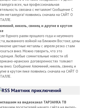
таллурга всех, чья профессиональная
ятельность связана с металлом! Сообщение С
ём металлурга! появились сначала на САЙТ О
ТАЛЛЕ.
юминий, никель, свинец и другие в крутом
ке
сле бурного ралли прошлого года и неуемного
ста, вызванного войной на Ближнем Востоке, цены
 многие цветные металлы с апреля резко стали
ускаться вниз. Можно говорить, что это
нденция. Любые сомнительные новости об
ерикано-иранских договоренностях толкают
ны вниз. Сообщение Алюминий, никель, свинец и
угие в крутом пике появились сначала на САЙТ О
ТАЛЛЕ.
Маятник приключений
иглашаем на видеоканал ТАРЗАНКА ТВ
иглашаем посетителей нашего сайта на видео-