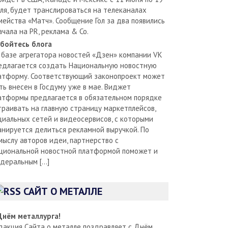
ля, будет транслироваться на телеканалах
мейства «Матч». Сообщение Гол за два появились
ачала на PR, реклама & Co.
бойтесь блога
 базе агрегатора новостей «Дзен» компании VK
едлагается создать Национальную новостную
атформу. Соответствующий законопроект может
ть внесен в Госдуму уже в мае. Виджет
атформы предлагается в обязательном порядке
траивать на главную страницу маркетплейсов,
циальных сетей и видеосервисов, с которыми
анируется делиться рекламной выручкой. По
мыслу авторов идеи, партнерство с
циональной новостной платформой поможет и
деральным […]
САЙТ О МЕТАЛЛЕ
Днём металлурга!
дакция Сайта о металле поздравляет с Днём