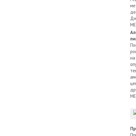
ме
де
Дн
МЕ
Ал
пи
По
ро
на
оп
те
ам
це
др
МЕ
Пр
Пр