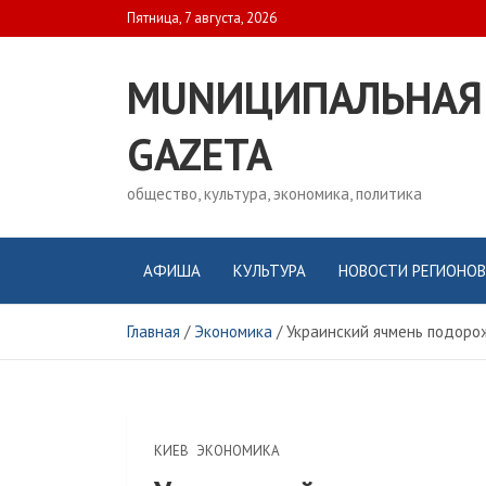
Skip
Пятница, 7 августа, 2026
to
content
MUNИЦИПАЛЬНАЯ
GAZЕТА
общество, культура, экономика, политика
АФИША
КУЛЬТУРА
НОВОСТИ РЕГИОНОВ
Главная
Экономика
Украинский ячмень подоро
КИЕВ
ЭКОНОМИКА