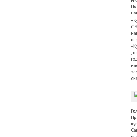
По
но
«К
С 
на
пе
«К
дн
го
на
за
сн
Го
Пр
ку
Са
пр