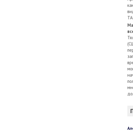
ка
ви
TA
Ма
вс
Тя
(С
пе
за
вр
мо
на
по
мн
до
Ал