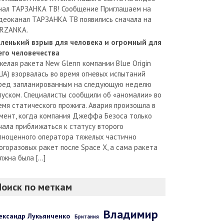
нал ТАРЗАНКА ТВ! Сообщение Приглашаем на
деоканал ТАРЗАНКА ТВ появились сначала на
RZANKA.
ленький взрыв для человека и огромный для
его человечества
желая ракета New Glenn компании Blue Origin
ША) взорвалась во время огневых испытаний
ред запланированным на следующую неделю
пуском. Специалисты сообщили об «аномалии» во
емя статического прожига. Авария произошла в
мент, когда компания Джеффа Безоса только
чала приближаться к статусу второго
лноценного оператора тяжелых частично
огоразовых ракет после Space X, а сама ракета
лжна была […]
Поиск по меткам
Владимир
ександр Лукьянченко
Британия