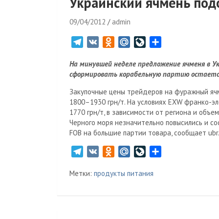
Украинский ячмень по
09/04/2012
admin
T
V
O
M
L
О
e
K
d
a
i
т
На минувшей неделе предложение ячменя в Ук
l
n
i
v
п
сформировать корабельную партию остается
e
o
l
e
р
g
k
.
J
а
Закупочные цены трейдеров на фуражный ячм
r
l
R
o
в
1800–1930 грн/т. На условиях EXW франко-эл
1770 грн/т, в зависимости от региона и объе
a
a
u
u
и
Черного моря незначительно повысились и со
m
s
r
т
FOB на большие партии товара, сообщает ubr.
s
n
ь
n
a
T
V
O
M
L
О
i
l
e
K
d
a
i
т
k
Метки:
продукты питания
l
n
i
v
п
i
e
o
l
e
р
g
k
.
J
а
r
l
R
o
в