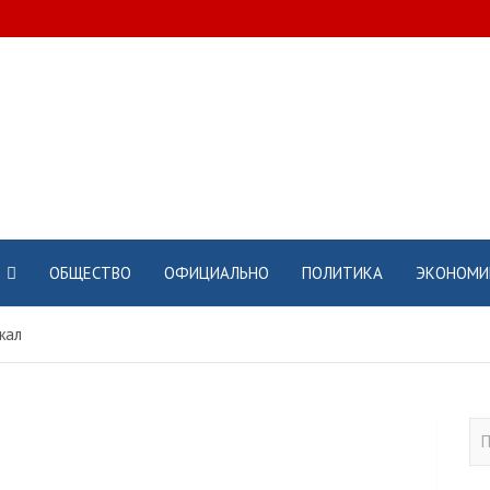
ОБЩЕСТВО
ОФИЦИАЛЬНО
ПОЛИТИКА
ЭКОНОМИ
жал
П
о
и