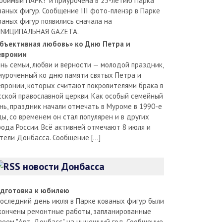
юбимый ПАРК!" и приурочена в 25-летию Парка
ваных фигур. Сообщение III фото-пленэр в Парке
ваных фигур появились сначала на
NИЦИПАЛЬНАЯ GAZЕТА.
бъективная любовь» ко Дню Петра и
вронии
нь семьи, любви и верности — молодой праздник,
иуроченный ко дню памяти святых Петра и
вронии, которых считают покровителями брака в
сской православной церкви. Как особый семейный
нь, праздник начали отмечать в Муроме в 1990-е
ды, со временем он стал популярен и в других
рода России. Всё активней отмечают 8 июля и
тели Донбасса. Сообщение […]
новости Донбасса
дготовка к юбилею
последний день июля в Парке кованых фигур были
кончены ремонтные работы, запланированные
зеем "Арт-Донбасс" на нынешний год. Сообщение