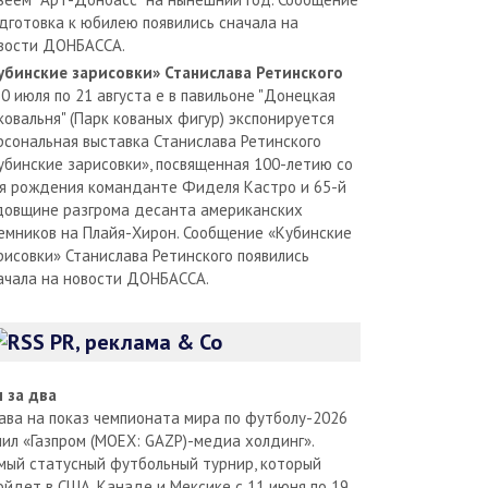
дготовка к юбилею появились сначала на
вости ДОНБАССА.
убинские зарисовки» Станислава Ретинского
30 июля по 21 августа е в павильоне "Донецкая
ковальня" (Парк кованых фигур) экспонируется
рсональная выставка Станислава Ретинского
убинские зарисовки», посвященная 100-летию со
я рождения команданте Фиделя Кастро и 65-й
довщине разгрома десанта американских
емников на Плайя-Хирон. Сообщение «Кубинские
рисовки» Станислава Ретинского появились
ачала на новости ДОНБАССА.
PR, реклама & Co
л за два
ава на показ чемпионата мира по футболу-2026
пил «Газпром (MOEX: GAZP)-медиа холдинг».
мый статусный футбольный турнир, который
ойдет в США, Канаде и Мексике с 11 июня по 19