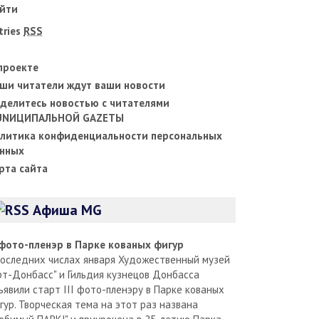
йти
tries
RSS
проекте
ши читатели ждут ваши новости
делитесь новостью с читателями
UNИЦИПАЛЬНОЙ GAZЕТЫ
литика конфиденциальности персональных
нных
рта сайта
Афиша MG
I фото-пленэр в Парке кованых фигур
последних числах января Художественный музей
рт-Донбасс" и Гильдия кузнецов Донбасса
ъявили старт III фото-пленэру в Парке кованых
гур. Творческая тема на этот раз названа