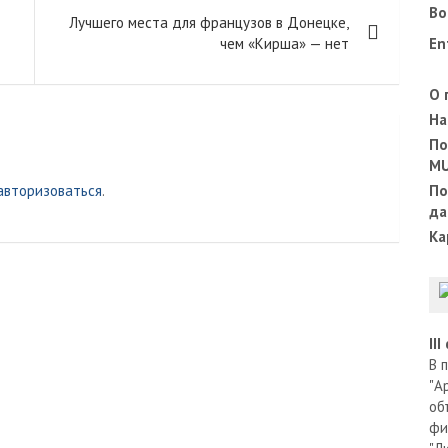
Во
Лучшего места для французов в Донецке,
чем «Кирша» — нет
En
О 
На
По
M
авторизоваться
.
По
да
Ка
II
В 
"А
об
фи