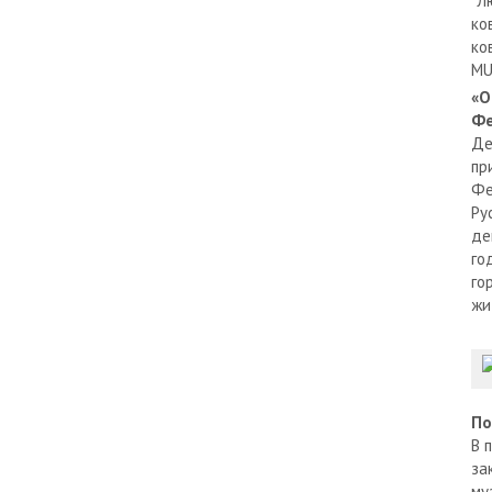
"Л
ко
ко
MU
«О
Фе
Де
пр
Фе
Ру
де
го
го
жи
По
В 
за
му