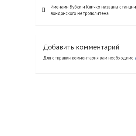
Навигация
a
a
u
u
и
Именами Бубки и Кличко названы станции
m
s
r
т
по
лондонского метрополитена
s
n
ь
записям
n
a
i
l
k
Добавить комментарий
i
Для отправки комментария вам необходимо