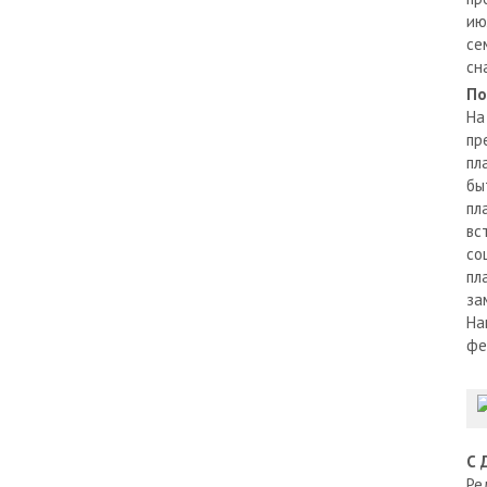
ию
се
сн
По
На
пр
пл
бы
пл
вс
со
пл
за
На
фе
С 
Ре