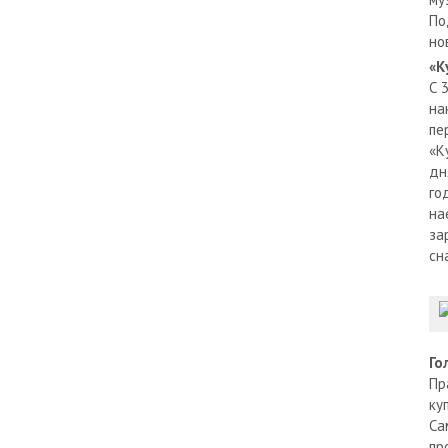
По
но
«К
С 
на
пе
«К
дн
го
на
за
сн
Го
Пр
ку
Са
пр