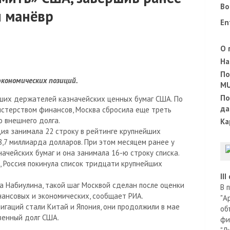
Во
й манёвр
En
О 
На
По
экономических позиций.
M
По
йших держателей казначейских ценных бумаг США. По
да
стерством финансов, Москва сбросила еще треть
о внешнего долга.
Ка
ия занимала 22 строку в рейтинге крупнейших
,7 миллиарда долларов. При этом месяцем ранее у
ачейских бумаг и она занимала 16-ю строку списка.
 Россия покинула список тридцати крупнейших
II
ра Набиулина, такой шаг Москвой сделан после оценки
В 
инансовых и экономических, сообщает РИА.
"А
гаций стали Китай и Япония, они продолжили в мае
об
венный долг США.
фи