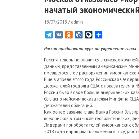
начатый экономически
18/07/2018
admin
T
V
O
M
L
О
e
K
d
a
i
т
Россия продолжила курс на укрепление своих 
l
n
i
v
п
e
o
l
e
р
Россия теперь не значится в списках крупне
g
k
.
J
а
данным, представленным американским Мини
r
l
R
o
в
имевшегося в её распоряжении американског
Еще в апреле этого года Российская Федерац
a
a
u
u
и
держателей госдолга США с показателем в 48
m
s
r
т
России было вдвое больше американских казн
s
n
ь
Согласно майским показателям Минфина США,
n
a
держателей облигаций.
i
l
Как ранее заявила глава Банка России Эльви
k
всех рисков в том числе геополитических, ф
i
Лидерами приобретателей американских обли
2018 года наращивать вложения в государст