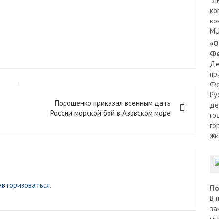
"Л
ко
ко
MU
«О
Фе
Де
пр
Фе
Ру
Порошенко приказал военным дать
де
России морской бой в Азовском море
го
го
жи
авторизоваться
.
По
В 
за
му