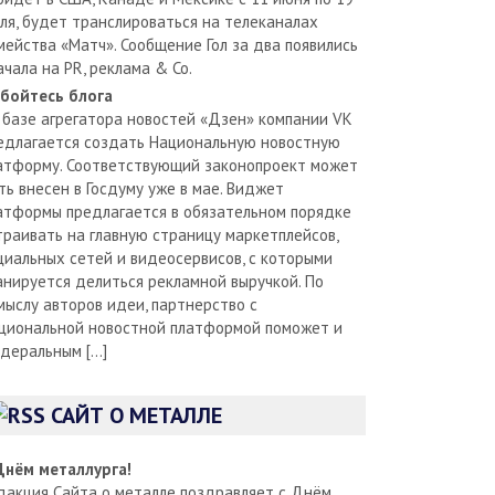
ля, будет транслироваться на телеканалах
мейства «Матч». Сообщение Гол за два появились
ачала на PR, реклама & Co.
бойтесь блога
 базе агрегатора новостей «Дзен» компании VK
едлагается создать Национальную новостную
атформу. Соответствующий законопроект может
ть внесен в Госдуму уже в мае. Виджет
атформы предлагается в обязательном порядке
траивать на главную страницу маркетплейсов,
циальных сетей и видеосервисов, с которыми
анируется делиться рекламной выручкой. По
мыслу авторов идеи, партнерство с
циональной новостной платформой поможет и
деральным […]
САЙТ О МЕТАЛЛЕ
Днём металлурга!
дакция Сайта о металле поздравляет с Днём