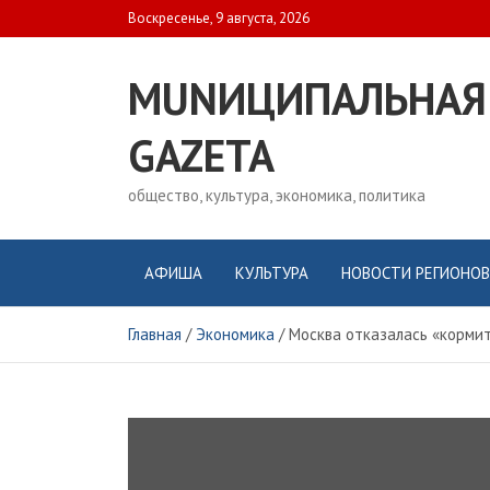
Skip
Воскресенье, 9 августа, 2026
to
content
MUNИЦИПАЛЬНАЯ
GAZЕТА
общество, культура, экономика, политика
АФИША
КУЛЬТУРА
НОВОСТИ РЕГИОНОВ
Главная
Экономика
Москва отказалась «корми