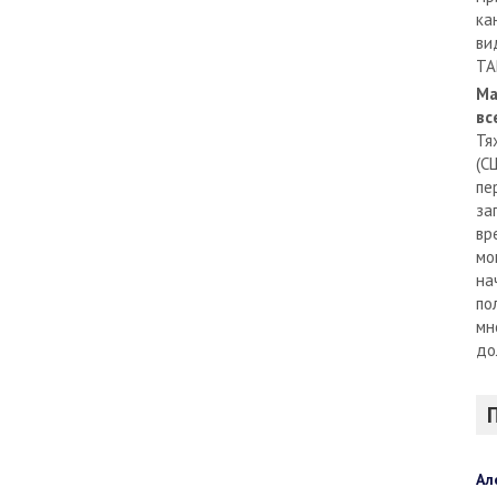
ка
ви
TA
Ма
вс
Тя
(С
пе
за
вр
мо
на
по
мн
до
Ал