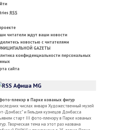
йти
tries
RSS
проекте
ши читатели ждут ваши новости
делитесь новостью с читателями
UNИЦИПАЛЬНОЙ GAZЕТЫ
литика конфиденциальности персональных
нных
рта сайта
Афиша MG
I фото-пленэр в Парке кованых фигур
последних числах января Художественный музей
рт-Донбасс" и Гильдия кузнецов Донбасса
ъявили старт III фото-пленэру в Парке кованых
гур. Творческая тема на этот раз названа