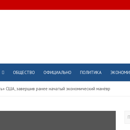
ОБЩЕСТВО
ОФИЦИАЛЬНО
ПОЛИТИКА
ЭКОНОМИ
ть» США, завершив ранее начатый экономический манёвр
П
о
и