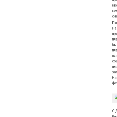
ию
се
сн
По
На
пр
пл
бы
пл
вс
со
пл
за
На
фе
С 
Ре