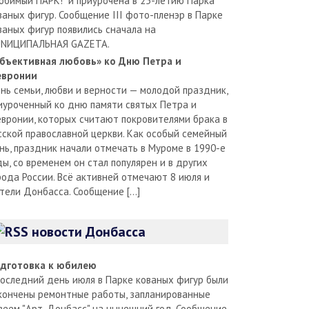
юбимый ПАРК!" и приурочена в 25-летию Парка
ваных фигур. Сообщение III фото-пленэр в Парке
ваных фигур появились сначала на
NИЦИПАЛЬНАЯ GAZЕТА.
бъективная любовь» ко Дню Петра и
вронии
нь семьи, любви и верности — молодой праздник,
иуроченный ко дню памяти святых Петра и
вронии, которых считают покровителями брака в
сской православной церкви. Как особый семейный
нь, праздник начали отмечать в Муроме в 1990-е
ды, со временем он стал популярен и в других
рода России. Всё активней отмечают 8 июля и
тели Донбасса. Сообщение […]
новости Донбасса
дготовка к юбилею
последний день июля в Парке кованых фигур были
кончены ремонтные работы, запланированные
зеем "Арт-Донбасс" на нынешний год. Сообщение