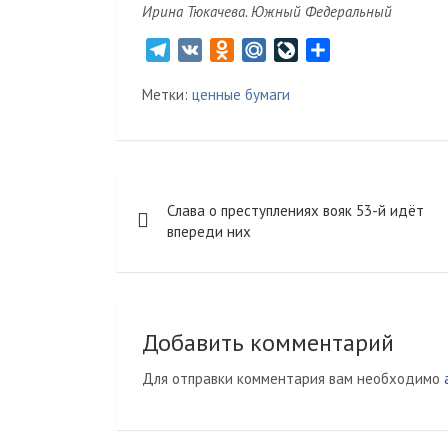
Ирина Тюкачева. Южный Федеральный
T
V
O
M
L
О
e
K
d
a
i
т
Метки:
ценные бумаги
l
n
i
v
п
e
o
l
e
р
g
k
.
J
а
r
l
R
o
в
Навигация
a
a
u
u
и
Слава о преступлениях вояк 53-й идёт
m
s
r
т
по
впереди них
s
n
ь
записям
n
a
i
l
k
Добавить комментарий
i
Для отправки комментария вам необходимо