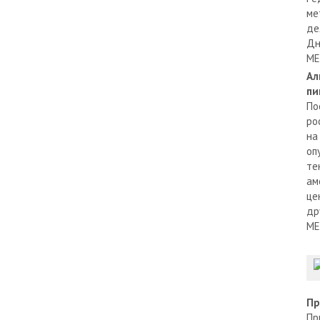
ме
де
Дн
МЕ
Ал
пи
По
ро
на
оп
те
ам
це
др
МЕ
Пр
Пр