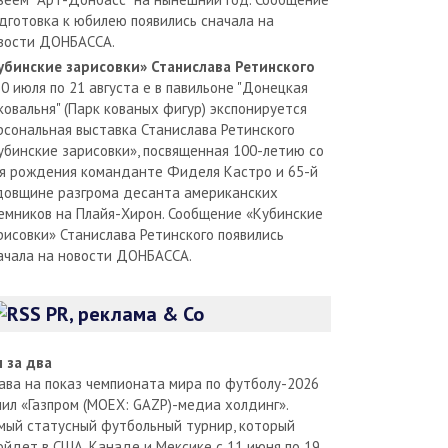
дготовка к юбилею появились сначала на
вости ДОНБАССА.
убинские зарисовки» Станислава Ретинского
30 июля по 21 августа е в павильоне "Донецкая
ковальня" (Парк кованых фигур) экспонируется
рсональная выставка Станислава Ретинского
убинские зарисовки», посвященная 100-летию со
я рождения команданте Фиделя Кастро и 65-й
довщине разгрома десанта американских
емников на Плайя-Хирон. Сообщение «Кубинские
рисовки» Станислава Ретинского появились
ачала на новости ДОНБАССА.
PR, реклама & Co
л за два
ава на показ чемпионата мира по футболу-2026
пил «Газпром (MOEX: GAZP)-медиа холдинг».
мый статусный футбольный турнир, который
ойдет в США, Канаде и Мексике с 11 июня по 19