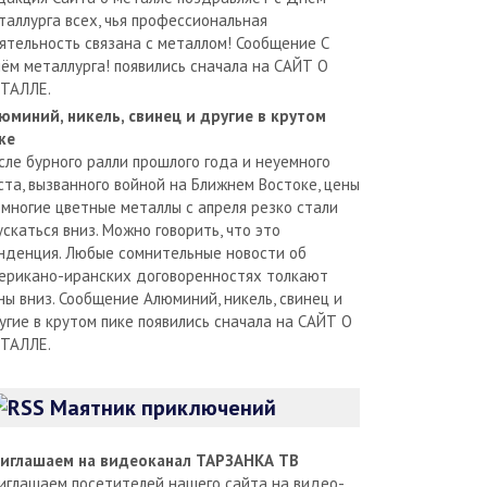
таллурга всех, чья профессиональная
ятельность связана с металлом! Сообщение С
ём металлурга! появились сначала на САЙТ О
ТАЛЛЕ.
юминий, никель, свинец и другие в крутом
ке
сле бурного ралли прошлого года и неуемного
ста, вызванного войной на Ближнем Востоке, цены
 многие цветные металлы с апреля резко стали
ускаться вниз. Можно говорить, что это
нденция. Любые сомнительные новости об
ерикано-иранских договоренностях толкают
ны вниз. Сообщение Алюминий, никель, свинец и
угие в крутом пике появились сначала на САЙТ О
ТАЛЛЕ.
Маятник приключений
иглашаем на видеоканал ТАРЗАНКА ТВ
иглашаем посетителей нашего сайта на видео-