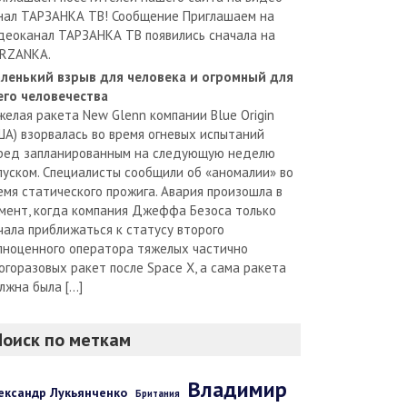
нал ТАРЗАНКА ТВ! Сообщение Приглашаем на
деоканал ТАРЗАНКА ТВ появились сначала на
RZANKA.
ленький взрыв для человека и огромный для
его человечества
желая ракета New Glenn компании Blue Origin
ША) взорвалась во время огневых испытаний
ред запланированным на следующую неделю
пуском. Специалисты сообщили об «аномалии» во
емя статического прожига. Авария произошла в
мент, когда компания Джеффа Безоса только
чала приближаться к статусу второго
лноценного оператора тяжелых частично
огоразовых ракет после Space X, а сама ракета
лжна была […]
Поиск по меткам
Владимир
ександр Лукьянченко
Британия