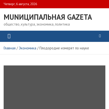
Skip
Четверг, 6 августа, 2026
to
content
MUNИЦИПАЛЬНАЯ GAZЕТА
общество, культура, экономика, политика
Главная
Экономика
Плодородие измерят по науке