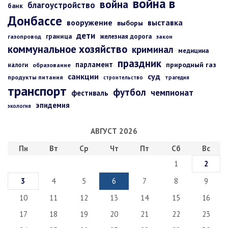
война в
война
благоустройство
банк
Донбассе
вооружение
выставка
выборы
дети
граница
железная дорога
газопровод
закон
коммунальное хозяйство
криминал
медицина
праздник
парламент
природный газ
налоги
образование
санкции
суд
продукты питания
строительство
трагедия
транспорт
футбол
чемпионат
фестиваль
эпидемия
экология
АВГУСТ 2026
Пн
Вт
Ср
Чт
Пт
Сб
Вс
1
2
3
4
5
6
7
8
9
10
11
12
13
14
15
16
17
18
19
20
21
22
23