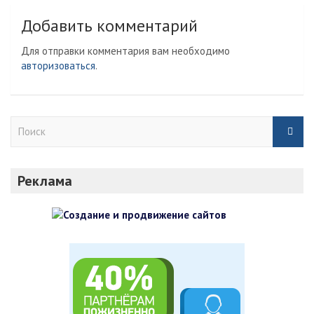
i
l
Добавить комментарий
Для отправки комментария вам необходимо
авторизоваться
.
П
о
и
с
Реклама
к