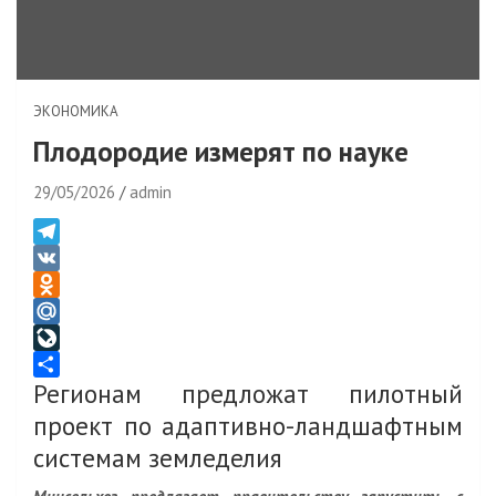
ЭКОНОМИКА
Плодородие измерят по науке
29/05/2026
admin
T
e
V
l
K
O
e
d
M
g
n
a
L
Регионам предложат пилотный
r
o
i
i
О
a
k
l
v
т
проект по адаптивно-ландшафтным
m
l
.
e
п
системам земледелия
a
R
J
р