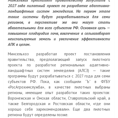
s
u
o
а
Минсельхоз предлагает правительству запустить с
2027 года пилотный проект по разработке адаптивно-
s
u
в
ландшафтных систем земледелия. На первом этапе
n
r
и
такие системы будут разрабатываться для семи
i
n
т
регионов, в перспективе же они могут стать
k
a
ь
обязательными для всех субъектов РФ. Основная цель —
i
l
повышение плодородия почв, вовлечение в сельхозоборот
неиспользуемых земель и увеличение эффективности
АПК в целом.
Минсельхоз разработал проект постановления
правительства, предполагающий запуск пилотного
проекта по разработке региональных адаптивно-
ландшафтных систем земледелия (АЛСЗ) — такие
программы будут разрабатываться с 2027 года для семи
субъектов РФ. Пока, как сообщили “Ъ” в ФГБУ
«РосАгрохимслужба», в качестве пилотных выбраны
регионы, имеющие опыт разработки таких проектов:
Воронежская и Омская области, Ставропольский край, а
также Белгородская и Ростовская области, «где они
хорошо себя зарекомендовали». Еще два пилотных
региона будут определены позже.