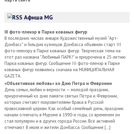
Афиша MG
III фото-пленэр в Парке кованых фигур
В последних числах января Художественный музей "Арт-
Донбасс" и Гильдия кузнецов Донбасса объявили старт III
фото-пленэру в Парке кованых фигур. Творческая тема на
этот раз названа "Любимый ПАРК!" и приурочена в 25-летию
Парка кованых фигур. Сообщение III фото-пленэр в Парке
кованых фигур появились сначала на MUNИЦИПАЛЬНАЯ
GAZЕТА.
«Объективная любовь» ко Дню Петра и Февронии
День семьи, любви и верности — молодой праздник,
приуроченный ко дню памяти святых Петра и Февронии,
которых считают покровителями брака в Русской
православной церкви. Как особый семейный день, праздник
начали отмечать в Муроме в 1990-е годы, со временем он
стал популярен и в других города России. Всё активней
отмечают 8 июля и жители Донбасса. Сообщение […]