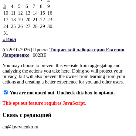
3
4
5
6
7
8
9
10
11
12
13
14
15
16
17
18
19
20
21
22
23
24
25
26
27
28
29
30
31
« Июл
(c) 2010-2026 | Проект
Творческой лаборатории Евгения
Лавриненко
| 002BE
You may choose to prevent this website from aggregating and
analyzing the actions you take here. Doing so will protect your
privacy, but will also prevent the owner from learning from your
actions and creating a better experience for you and other users.
You are not opted out. Uncheck this box to opt-out.
This opt out feature requires JavaScript.
Связь с редакцией
en@lavrynenko.ru