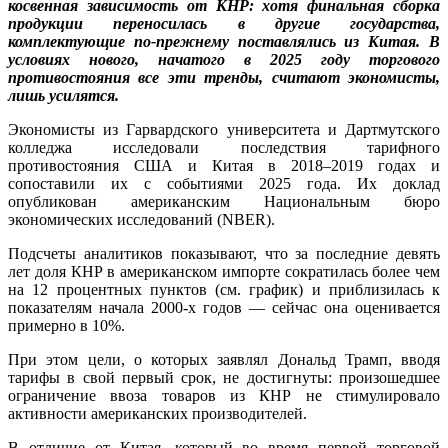
косвенная зависимость от КНР: хотя финальная сборка
продукции переносилась в другие государства,
комплектующие по-прежнему поставлялись из Китая. В
условиях нового, начатого в 2025 году торгового
противостояния все эти тренды, считают экономисты,
лишь усилятся.
Экономисты из Гарвардского университета и Дартмутского
колледжа исследовали последствия тарифного
противостояния США и Китая в 2018–2019 годах и
сопоставили их с событиями 2025 года. Их доклад
опубликован американским Национальным бюро
экономических исследований (NBER).
Подсчеты аналитиков показывают, что за последние девять
лет доля КНР в американском импорте сократилась более чем
на 12 процентных пунктов (см. график) и приблизилась к
показателям начала 2000-х годов — сейчас она оценивается
примерно в 10%.
При этом цели, о которых заявлял Дональд Трамп, вводя
тарифы в свой первый срок, не достигнуты: произошедшее
ограничение ввоза товаров из КНР не стимулировало
активности американских производителей.
В отличие от Китая, который во время первой торговой