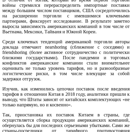
войны стремился перераспределить импортные поставки
между большим числом поставщиков, США сосредоточились
на расширении торговли с имевшимися ключевыми
партнерами, фиксирует исследование. В результате заметно
выросла зависимость американских компаний в том числе от
Вьетнама, Мексики, Тайваня и Южной Кореи.
Среди ключевых тенденций американкой торговли авторы
доклада отмечают nearshoring (сближение с соседями) и
friendshoring (более активное сотрудничество с политически
близкими государствами). После пандемии и торговых
конфликтов американские компании стали внимательнее
оценивать не только уровень тарифов, но и разнообразные
логистические риски, в том числе влекущие за собой
задержки отгрузок.
Изучив, как изменились цепочки поставок после введения
тарифов в отношении Китая в 2018 году, аналитики пришли к
выводу, что Штаты зависят от китайских комплектующих «не
только напрямую, но и косвенно».
Так, приостановка их поставок Китаем в страны, где
осуществляется сборка продукции американских компаний,
обернулась бы для последних серьезными убытками. Сами же
страны-посредники от тарифного противостояния