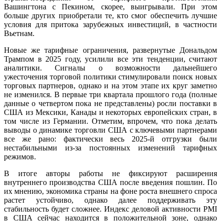
Вашингтона с Пекином, скорее, выигрывали. При этом
больше других приобретали те, кто смог обеспечить лучшие
условия для притока зарубежных инвестиций, в частности
Вьетнам.
Новые же тарифные ограничения, развернутые Дональдом
Трампом в 2025 году, усилили все эти тенденции, считают
аналитики. Сигналы о возможности дальнейшего
ужесточения торговой политики стимулировали поиск новых
торговых партнеров, однако и на этом этапе их круг заметно
не изменился. В первые три квартала прошлого года (полные
данные о четвертом пока не представлены) росли поставки в
США из Мексики, Канады и некоторых европейских стран, в
том числе из Германии. Отметим, впрочем, что пока делать
выводы о динамике торговли США с ключевыми партнерами
все же рано: фактически весь 2025-й отгрузки были
нестабильными из-за постоянных изменений тарифных
режимов.
В итоге авторы работы не фиксируют расширения
внутреннего производства США после введения пошлин. По
их мнению, экономика страны на фоне роста внешнего спроса
растет устойчиво, однако далее поддерживать эту
стабильность будет сложнее. Индекс деловой активности PMI
в США сейчас находится в положительной зоне, однако