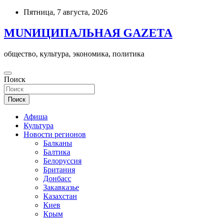
Skip
Пятница, 7 августа, 2026
to
content
MUNИЦИПАЛЬНАЯ GAZЕТА
общество, культура, экономика, политика
Поиск
Поиск
Афиша
Культура
Новости регионов
Балканы
Балтика
Белоруссия
Британия
Донбасс
Закавказье
Казахстан
Киев
Крым