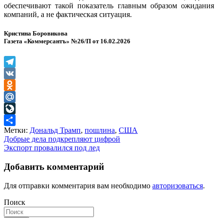
обеспечивают такой показатель главным образом ожидания
компаний, а не фактическая ситуация.
Кристина Боровикова
Газета «Коммерсантъ» №26/П от 16.02.2026
Telegram
VK
Odnoklassniki
Mail.Ru
LiveJournal
Метки:
Дональд Трамп
,
пошлина
,
США
Отправить
Навигация
Добрые дела подкрепляют цифрой
Экспорт провалился под лед
по
записям
Добавить комментарий
Для отправки комментария вам необходимо
авторизоваться
.
Поиск