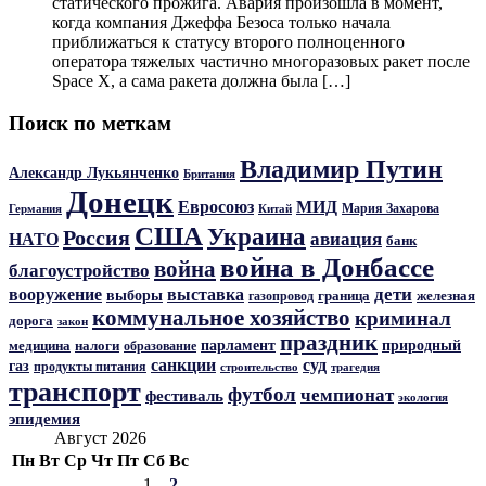
статического прожига. Авария произошла в момент,
когда компания Джеффа Безоса только начала
приближаться к статусу второго полноценного
оператора тяжелых частично многоразовых ракет после
Space X, а сама ракета должна была […]
Поиск по меткам
Владимир Путин
Александр Лукьянченко
Британия
Донецк
Евросоюз
МИД
Мария Захарова
Германия
Китай
США
Украина
Россия
авиация
НАТО
банк
война в Донбассе
война
благоустройство
дети
вооружение
выставка
выборы
граница
железная
газопровод
коммунальное хозяйство
криминал
дорога
закон
праздник
парламент
природный
медицина
налоги
образование
санкции
суд
газ
продукты питания
трагедия
строительство
транспорт
футбол
чемпионат
фестиваль
экология
эпидемия
Август 2026
Пн
Вт
Ср
Чт
Пт
Сб
Вс
1
2