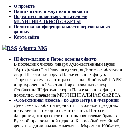
О проекте
Наши читатели ждут ваши новости
Поделитесь новостью с читателями
MUNИЦИПАЛЬНОЙ GAZЕТЫ
Политика конфиденциальности персональных
данных
Карта сайта
Афиша MG
III фото-пленэр в Парке кованых фигур
В последних числах января Художественный музей
"Арт-Донбасс" и Гильдия кузнецов Донбасса объявили
старт III фото-пленэру в Парке кованых фигур.
Творческая тема на этот раз названа "Любимый ПАРК!"
и приурочена в 25-летию Парка кованых фигур.
Сообщение III фото-пленэр в Парке кованых фигур
появились сначала на MUNИЦИПАЛЬНАЯ GAZЕТА.
«Объективная любовь» ко Дню Петра и Февронии
День семьи, любви и верности — молодой праздник,
приуроченный ко дню памяти святых Петра и
Февронии, которых считают покровителями брака в
Русской православной церкви. Как особый семейный
день, праздник начали отмечать в Муроме в 1990-е годы,