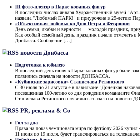
III фото-пленэр в Парке кованых фигур
В последних числах января Художественный музей "Арт-До
названа "Любимый ПАРК!" и приурочена в 25-летию Па
«Объективная любовь» ко Дню Петра и Февронии
День семьи, любви и верности — молодой праздник, при
Как особый семейный день, праздник начали отмечать в М
Донбасса. Сообщение […]
новости Донбасса
Подготовка к юбилею
В последний день июля в Парке кованых фигур были за
появились сначала на новости ДОНБАССА.
«Кубинские зарисовки» Станислава Ретинского
С 30 июля по 21 августа е в павильоне "Донецкая наков
посвященная 100-летию со дня рождения команданте Фид
Станислава Ретинского появились сначала на новости 
PR, реклама & Co
Гол за два
Права на показ чемпионата мира по футболу-2026 купи
11 июня по 19 июля, будет транслироваться на телеканал
Побойтесь блога