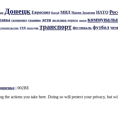
Донецк
Рос
Евросоюз
МИД
НАТО
Мария Захарова
ния
Китай
коммунальн
дети
тавка
граница
железная дорога
газопровод
закон
транспорт
футбол
чем
суд
фестиваль
трагедия
строительство
риненко
| 002BE
 the actions you take here. Doing so will protect your privacy, but wi