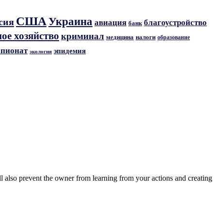
США
Украина
сия
авиация
благоустройство
банк
ое хозяйство
криминал
медицина
налоги
образование
пионат
эпидемия
экология
ll also prevent the owner from learning from your actions and creating