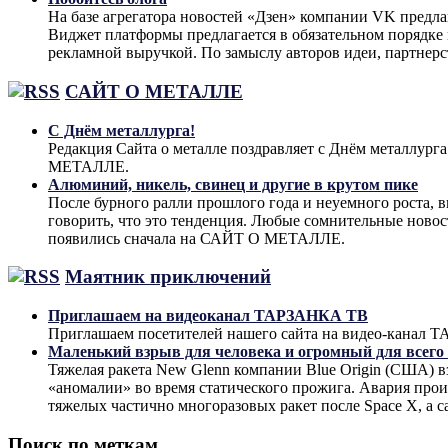
На базе агрегатора новостей «Дзен» компании VK предла
Виджет платформы предлагается в обязательном порядке 
рекламной выручкой. По замыслу авторов идеи, партнер
САЙТ О МЕТАЛЛЕ
С Днём металлурга!
Редакция Сайта о металле поздравляет с Днём металлург
МЕТАЛЛЕ.
Алюминий, никель, свинец и другие в крутом пике
После бурного ралли прошлого года и неуемного роста, 
говорить, что это тенденция. Любые сомнительные ново
появились сначала на САЙТ О МЕТАЛЛЕ.
Маятник приключений
Приглашаем на видеоканал ТАРЗАНКА ТВ
Приглашаем посетителей нашего сайта на видео-кана
Маленький взрыв для человека и огромный для всего
Тяжелая ракета New Glenn компании Blue Origin (США) 
«аномалии» во время статического прожига. Авария прои
тяжелых частично многоразовых ракет после Space X, а с
Поиск по меткам