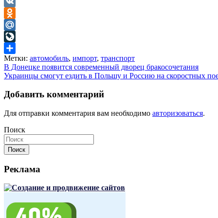
Telegram
VK
Odnoklassniki
Mail.Ru
LiveJournal
Метки:
автомобиль
,
импорт
,
транспорт
Отправить
Навигация
В Донецке появится современный дворец бракосочетания
Украинцы смогут ездить в Польшу и Россию на скоростных по
по
записям
Добавить комментарий
Для отправки комментария вам необходимо
авторизоваться
.
Поиск
Поиск
Реклама