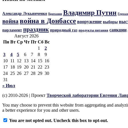
Владимир Путин
Александр Лукьянченко
Герма
Британия
война в Донбассе
война
вооружение
выс
выборы
праздник
санкции
парламент
природный газ
продукты питания
Август 2026
Пн
Вт
Ср
Чт
Пт
Сб
Вс
1
2
3
4
5
6
7
8
9
10
11
12
13
14
15
16
17
18
19
20
21
22
23
24
25
26
27
28
29
30
31
« Июл
(c) 2010-2026 | Проект
Творческой лаборатории Евгения Лав
You may choose to prevent this website from aggregating and analyzing
a better experience for you and other users.
You are not opted out. Uncheck this box to opt-out.