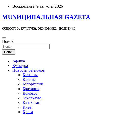
Skip
Воскресенье, 9 августа, 2026
to
content
MUNИЦИПАЛЬНАЯ GAZЕТА
общество, культура, экономика, политика
Поиск
Поиск
Афиша
Культура
Новости регионов
Балканы
Балтика
Белоруссия
Британия
Донбасс
Закавказье
Казахстан
Киев
Крым