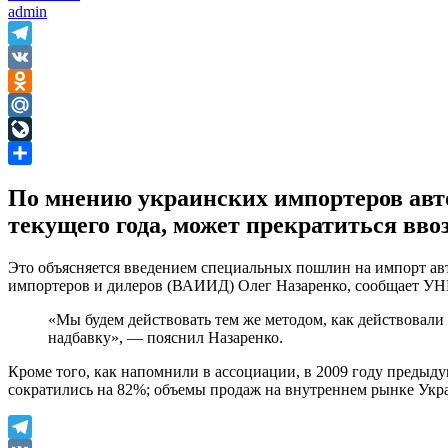
admin
Telegram
VK
Odnoklassniki
Mail.Ru
LiveJournal
Отправить
По мнению украинских импортеров авто
текущего года, может прекратиться вво
Это объясняется введением специальных пошлин на импорт авт
импортеров и дилеров (ВАИИД) Олег Назаренко, сообщает У
«Мы будем действовать тем же методом, как действовали 
надбавку», — пояснил Назаренко.
Кроме того, как напомнили в ассоциации, в 2009 году предыду
сократились на 82%; объемы продаж на внутреннем рынке Укр