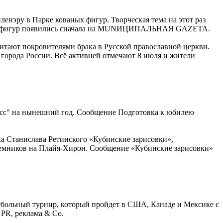
ленэру в Парке кованых фигур. Творческая тема на этот раз
аных фигур появились сначала на MUNИЦИПАЛЬНАЯ GAZЕТА.
итают покровителями брака в Русской православной церкви.
х города России. Всё активней отмечают 8 июля и жители
асс" на нынешний год. Сообщение Подготовка к юбилею
ка Станислава Ретинского «Кубинские зарисовки»,
наемников на Плайя-Хирон. Сообщение «Кубинские зарисовки»
тбольный турнир, который пройдет в США, Канаде и Мексике с
 PR, реклама & Co.