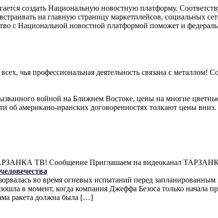
гается создать Национальную новостную платформу. Соответств
встраивать на главную страницу маркетплейсов, социальных сет
ство с Национальной новостной платформой поможет и федерал
а всех, чья профессиональная деятельность связана с металлом!
вызванного войной на Ближнем Востоке, цены на многие цветные
сти об американо-иранских договоренностях толкают цены вниз
л ТАРЗАНКА ТВ! Сообщение Приглашаем на видеоканал ТАРЗАН
 человечества
взорвалась во время огневых испытаний перед запланированны
зошла в момент, когда компания Джеффа Безоса только начала п
ама ракета должна была […]