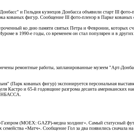
нбасс" и Гильдия кузнецов Донбасса объявили старт III фото-п
рка кованых фигур. Сообщение III фото-пленэр в Парке ков
уроченный ко дню памяти святых Петра и Февронии, которых сч
уроме в 1990-е годы, со временем он стал популярен и в други
кончены ремонтные работы, запланированные музеем "Арт-Донб
альня" (Парк кованых фигур) экспонируется персональная выстав
еля Кастро и 65-й годовщине разгрома десанта американских 
ДОНБАССА.
л «Газпром (MOEX: GAZP)-медиа холдинг». Самый статусный фу
ах семейства «Матч». Сообщение Гол за два появились сначала на