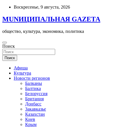
Skip
Воскресенье, 9 августа, 2026
to
content
MUNИЦИПАЛЬНАЯ GAZЕТА
общество, культура, экономика, политика
Поиск
Поиск
Афиша
Культура
Новости регионов
Балканы
Балтика
Белоруссия
Британия
Донбасс
Закавказье
Казахстан
Киев
Крым