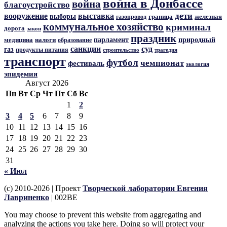
война в Донбассе
война
благоустройство
дети
вооружение
выставка
выборы
граница
железная
газопровод
коммунальное хозяйство
криминал
дорога
закон
праздник
парламент
природный
медицина
налоги
образование
санкции
суд
газ
продукты питания
трагедия
строительство
транспорт
футбол
чемпионат
фестиваль
экология
эпидемия
Август 2026
Пн
Вт
Ср
Чт
Пт
Сб
Вс
1
2
3
4
5
6
7
8
9
10
11
12
13
14
15
16
17
18
19
20
21
22
23
24
25
26
27
28
29
30
31
« Июл
(c) 2010-2026 | Проект
Творческой лаборатории Евгения
Лавриненко
| 002BE
You may choose to prevent this website from aggregating and
analyzing the actions you take here. Doing so will protect your