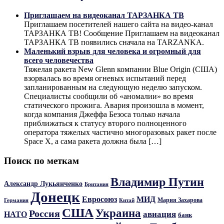
Приглашаем на видеоканал ТАРЗАНКА ТВ
Приглашаем посетителей нашего сайта на видео-канал
ТАРЗАНКА ТВ! Сообщение Приглашаем на видеоканал
ТАРЗАНКА ТВ появились сначала на TARZANKA.
Маленький взрыв для человека и огромный для
всего человечества
Тяжелая ракета New Glenn компании Blue Origin (США)
взорвалась во время огневых испытаний перед
запланированным на следующую неделю запуском.
Специалисты сообщили об «аномалии» во время
статического прожига. Авария произошла в момент,
когда компания Джеффа Безоса только начала
приближаться к статусу второго полноценного
оператора тяжелых частично многоразовых ракет после
Space X, а сама ракета должна была […]
Поиск по меткам
Владимир Путин
Александр Лукьянченко
Британия
Донецк
Евросоюз
МИД
Мария Захарова
Германия
Китай
США
Украина
Россия
авиация
НАТО
банк