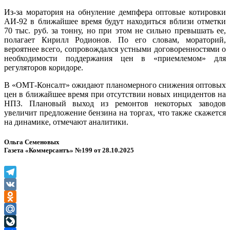
Из-за моратория на обнуление демпфера оптовые котировки
АИ-92 в ближайшее время будут находиться вблизи отметки
70 тыс. руб. за тонну, но при этом не сильно превышать ее,
полагает Кирилл Родионов. По его словам, мораторий,
вероятнее всего, сопровождался устными договоренностями о
необходимости поддержания цен в «приемлемом» для
регуляторов коридоре.
В «ОМТ-Консалт» ожидают планомерного снижения оптовых
цен в ближайшее время при отсутствии новых инцидентов на
НПЗ. Плановый выход из ремонтов некоторых заводов
увеличит предложение бензина на торгах, что также скажется
на динамике, отмечают аналитики.
Ольга Семеновых
Газета «Коммерсантъ» №199 от 28.10.2025
Telegram
VK
Odnoklassniki
Mail.Ru