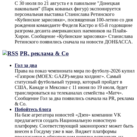
С 30 июля по 21 августа е в павильоне "Донецкая
наковальня" (Парк кованых фигур) экспонируется
персональная выставка Станислава Ретинского
«Кубинские зарисовки», посвященная 100-летию со дня
рождения команданте Фиделя Кастро и 65-й годовщине
разгрома десанта американских наемников на Плайя-
Хирон. Сообщение «Кубинские зарисовки» Станислава
Ретинского появились сначала на новости ДОНБАССА.
PR, реклама & Co
Гол за два
Права на показ чемпионата мира по футболу-2026 купил
«Газпром (MOEX: GAZP)-медиа холдинг». Самый
статусный футбольный турнир, который пройдет в
США, Канаде и Мексике с 11 июня по 19 июля, будет
транслироваться на телеканалах семейства «Матч».
Сообщение Гол за два появились сначала на PR, реклама
& Co.
Побойтесь блога
На базе агрегатора новостей «Дзен» компании VK
предлагается создать Национальную новостную
платформу. Соответствующий законопроект может быть
внесен в Госдуму уже в мае. Виджет платформы
предлагается в обязательном порядке встраивать на