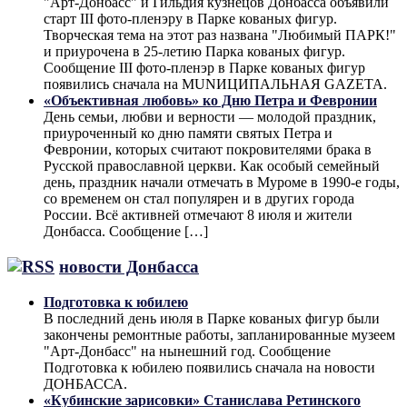
"Арт-Донбасс" и Гильдия кузнецов Донбасса объявили
старт III фото-пленэру в Парке кованых фигур.
Творческая тема на этот раз названа "Любимый ПАРК!"
и приурочена в 25-летию Парка кованых фигур.
Сообщение III фото-пленэр в Парке кованых фигур
появились сначала на MUNИЦИПАЛЬНАЯ GAZЕТА.
«Объективная любовь» ко Дню Петра и Февронии
День семьи, любви и верности — молодой праздник,
приуроченный ко дню памяти святых Петра и
Февронии, которых считают покровителями брака в
Русской православной церкви. Как особый семейный
день, праздник начали отмечать в Муроме в 1990-е годы,
со временем он стал популярен и в других города
России. Всё активней отмечают 8 июля и жители
Донбасса. Сообщение […]
новости Донбасса
Подготовка к юбилею
В последний день июля в Парке кованых фигур были
закончены ремонтные работы, запланированные музеем
"Арт-Донбасс" на нынешний год. Сообщение
Подготовка к юбилею появились сначала на новости
ДОНБАССА.
«Кубинские зарисовки» Станислава Ретинского