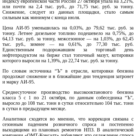
индексу европейской части России 27 октября упала на 3,21%,
или почти на 2,4 тыс. руб., до 71,75 тыс. руб. за тонну.
Снижение, следует из данных площадки, стало самым
сильным как минимум с конца июля.
Цена АИ-95 уменьшилась на 0,03%, до 79,62 тыс. руб. за
тонну. Летнее дизельное топливо подешевело на 0,75%, до
64,13 тыс. руб. за тонну, межсезонное — на 1,03%, до 62,45
тыс. руб., зимнее — на 0,61%, до 77,30 тыс. руб.
Единственным подорожавшим за торговый день
нефтепродуктом на бирже стал топочный мазут, котировки
которого выросли на 1,39%, до 22,74 тыс. руб. за тонну.
По словам источника “Ъ” в отрасли, котировки бензина
продолжат снижение и в ближайшие дни тенденция затронет
и марку АИ-95.
Среднесуточное производство высокооктанового бензина
класса 5 с 1 по 21 октября, по данным собеседника “Ъ”,
выросло до 108 тыс. тонн в сутки относительно 104 тыс. тонн
в сутки в предыдущем месяце.
Аналитики сходятся во мнении, что коррекция связана с
сезонным падением розничного спроса и постепенно
выходящими из плановых ремонтов НПЗ. В аналитической
компании «ОМТ-Консалт» добавляют, что охлаждение спроса