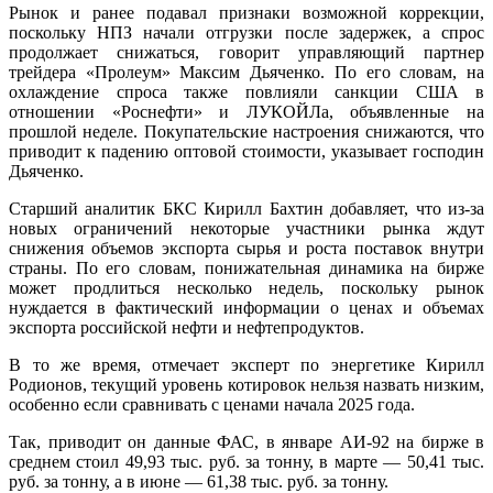
Рынок и ранее подавал признаки возможной коррекции,
поскольку НПЗ начали отгрузки после задержек, а спрос
продолжает снижаться, говорит управляющий партнер
трейдера «Пролеум» Максим Дьяченко. По его словам, на
охлаждение спроса также повлияли санкции США в
отношении «Роснефти» и ЛУКОЙЛа, объявленные на
прошлой неделе. Покупательские настроения снижаются, что
приводит к падению оптовой стоимости, указывает господин
Дьяченко.
Старший аналитик БКС Кирилл Бахтин добавляет, что из-за
новых ограничений некоторые участники рынка ждут
снижения объемов экспорта сырья и роста поставок внутри
страны. По его словам, понижательная динамика на бирже
может продлиться несколько недель, поскольку рынок
нуждается в фактический информации о ценах и объемах
экспорта российской нефти и нефтепродуктов.
В то же время, отмечает эксперт по энергетике Кирилл
Родионов, текущий уровень котировок нельзя назвать низким,
особенно если сравнивать с ценами начала 2025 года.
Так, приводит он данные ФАС, в январе АИ-92 на бирже в
среднем стоил 49,93 тыс. руб. за тонну, в марте — 50,41 тыс.
руб. за тонну, а в июне — 61,38 тыс. руб. за тонну.