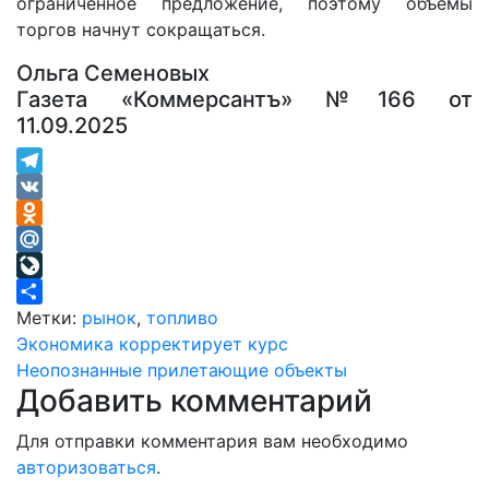
ограниченное предложение, поэтому объемы
торгов начнут сокращаться.
Ольга Семеновых
Газета «Коммерсантъ» №166 от
11.09.2025
Telegram
VK
Odnoklassniki
Mail.Ru
LiveJournal
Отправить
Метки:
рынок
,
топливо
Навигация
Экономика корректирует курс
Неопознанные прилетающие объекты
по
Добавить комментарий
записям
Для отправки комментария вам необходимо
авторизоваться
.