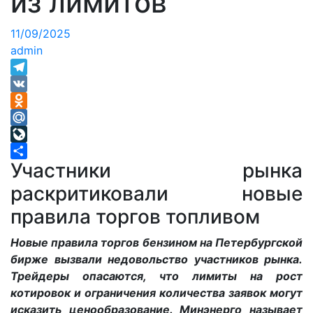
из лимитов
11/09/2025
admin
Telegram
VK
Odnoklassniki
Mail.Ru
LiveJournal
Участники рынка
Отправить
раскритиковали новые
правила торгов топливом
Новые правила торгов бензином на Петербургской
бирже вызвали недовольство участников рынка.
Трейдеры опасаются, что лимиты на рост
котировок и ограничения количества заявок могут
исказить ценообразование. Минэнерго называет