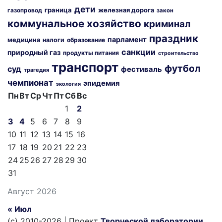
дети
граница
железная дорога
газопровод
закон
коммунальное хозяйство
криминал
праздник
парламент
медицина
налоги
образование
санкции
природный газ
продукты питания
строительство
транспорт
футбол
суд
фестиваль
трагедия
чемпионат
эпидемия
экология
Пн
Вт
Ср
Чт
Пт
Сб
Вс
1
2
3
4
5
6
7
8
9
10
11
12
13
14
15
16
17
18
19
20
21
22
23
24
25
26
27
28
29
30
31
Август 2026
« Июл
(c) 2010-2026 | Проект
Творческой лаборатории