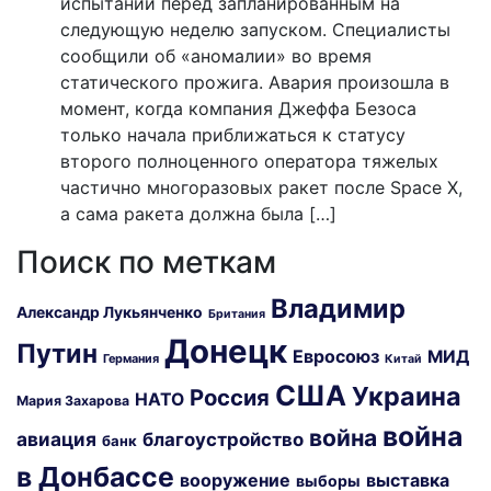
испытаний перед запланированным на
следующую неделю запуском. Специалисты
сообщили об «аномалии» во время
статического прожига. Авария произошла в
момент, когда компания Джеффа Безоса
только начала приближаться к статусу
второго полноценного оператора тяжелых
частично многоразовых ракет после Space X,
а сама ракета должна была […]
Поиск по меткам
Владимир
Александр Лукьянченко
Британия
Донецк
Путин
Евросоюз
МИД
Германия
Китай
США
Украина
Россия
НАТО
Мария Захарова
война
война
авиация
благоустройство
банк
в Донбассе
вооружение
выставка
выборы