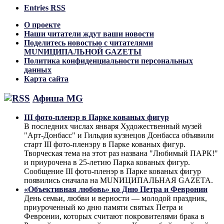
Entries
RSS
О проекте
Наши читатели ждут ваши новости
Поделитесь новостью с читателями
MUNИЦИПАЛЬНОЙ GAZЕТЫ
Политика конфиденциальности персональных
данных
Карта сайта
Афиша MG
III фото-пленэр в Парке кованых фигур
В последних числах января Художественный музей
"Арт-Донбасс" и Гильдия кузнецов Донбасса объявили
старт III фото-пленэру в Парке кованых фигур.
Творческая тема на этот раз названа "Любимый ПАРК!"
и приурочена в 25-летию Парка кованых фигур.
Сообщение III фото-пленэр в Парке кованых фигур
появились сначала на MUNИЦИПАЛЬНАЯ GAZЕТА.
«Объективная любовь» ко Дню Петра и Февронии
День семьи, любви и верности — молодой праздник,
приуроченный ко дню памяти святых Петра и
Февронии, которых считают покровителями брака в