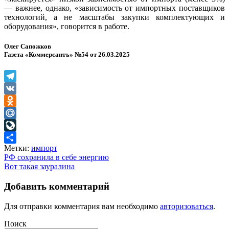
— важнее, однако, «зависимость от импортных поставщиков
технологий, а не масштабы закупки комплектующих и
оборудования», говорится в работе.
Олег Сапожков
Газета «Коммерсантъ» №54 от 26.03.2025
Telegram
VK
Odnoklassniki
Mail.Ru
LiveJournal
Метки:
импорт
Отправить
Навигация
РФ сохранила в себе энергию
Вот такая зауралина
по
записям
Добавить комментарий
Для отправки комментария вам необходимо
авторизоваться
.
Поиск