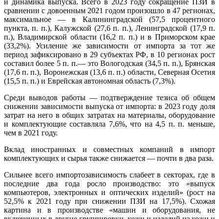
и динамика выпуска. Всего в 2023 году сокращение ПЗИ в
сравнении с довоенным 2021 годом произошло в 47 регионах,
максимальное — в Калининградской (57,5 процентного
пункта, п. п.), Калужской (27,6 п. п.), Ленинградской (17,9 п.
п.), Владимирской области (16,2 п. п.) и в Приморском крае
(33,2%). Усиление же зависимости от импорта за тот же
период зафиксировано в 29 субъектах РФ, в 10 регионах рост
составил более 5 п. п.— это Вологодская (34,5 п. п.), Брянская
(17,6 п. п.), Воронежская (13,6 п. п.) области, Северная Осетия
(15,5 п. п.) и Еврейская автономная область (7,3%).
Среди выводов работы — подтверждение тезиса об общем
снижении зависимости выпуска от импорта: в 2023 году доля
затрат на него в общих затратах на материалы, оборудование
и комплектующие составляла 7,6%, что на 4,5 п. п. меньше,
чем в 2021 году.
Вклад иностранных и совместных компаний в импорт
комплектующих и сырья также снижается — почти в два раза.
Сильнее всего импортозависимость слабеет в секторах, где в
последние два года росло производство: это «выпуск
компьютеров, электронных и оптических изделий» (рост на
52,5% к 2021 году при снижении ПЗИ на 17,5%). Схожая
картина и в производстве «машин и оборудования, не
включенных в другие группировки, кожи и изделий из кожи и