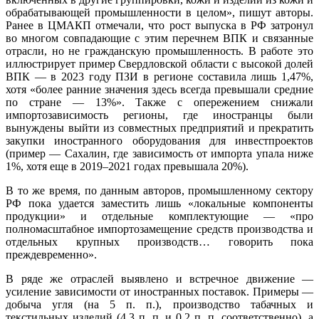
обрабатывающей промышленности в целом», пишут авторы.
Ранее в ЦМАКП отмечали, что рост выпуска в РФ затронул
во многом совпадающие с этим перечнем ВПК и связанные
отрасли, но не гражданскую промышленность. В работе это
иллюстрирует пример Свердловской области с высокой долей
ВПК — в 2023 году ПЗИ в регионе составила лишь 1,47%,
хотя «более ранние значения здесь всегда превышали средние
по стране — 13%». Также с опережением снижали
импортозависимость регионы, где иностранцы были
вынуждены выйти из совместных предприятий и прекратить
закупки иностранного оборудования для инвестпроектов
(пример — Сахалин, где зависимость от импорта упала ниже
1%, хотя еще в 2019–2021 годах превышала 20%).
В то же время, по данным авторов, промышленному сектору
РФ пока удается заместить лишь «локальные компоненты
продукции» и отдельные комплектующие — «про
полномасштабное импортозамещение средств производства и
отдельных крупных производств… говорить пока
преждевременно».
В ряде же отраслей выявлено и встречное движение —
усиление зависимости от иностранных поставок. Примеры —
добыча угля (на 5 п. п.), производство табачных и
текстильных изделий (4,3 п. п. и 0,2 п. п. соответственно), а