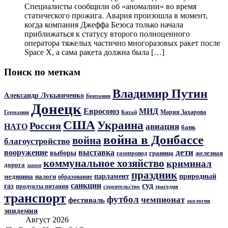
Специалисты сообщили об «аномалии» во время
статического прожига. Авария произошла в момент,
когда компания Джеффа Безоса только начала
приближаться к статусу второго полноценного
оператора тяжелых частично многоразовых ракет после
Space X, а сама ракета должна была […]
Поиск по меткам
Владимир Путин
Александр Лукьянченко
Британия
Донецк
Евросоюз
МИД
Мария Захарова
Германия
Китай
США
Украина
Россия
авиация
НАТО
банк
война в Донбассе
война
благоустройство
дети
вооружение
выставка
выборы
граница
железная
газопровод
коммунальное хозяйство
криминал
дорога
закон
праздник
парламент
природный
медицина
налоги
образование
санкции
суд
газ
продукты питания
трагедия
строительство
транспорт
футбол
чемпионат
фестиваль
экология
эпидемия
Август 2026