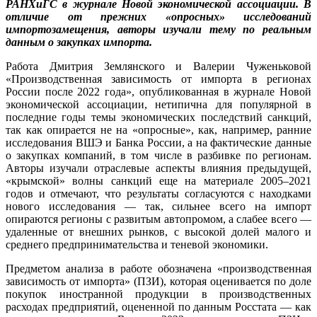
РАНХиГС в журнале Новой экономической ассоциации. В
отличие от прежних «опросных» исследований
импортозамещения, авторы изучали тему по реальным
данным о закупках импорта.
Работа Дмитрия Землянского и Валерии Чуженьковой
«Производственная зависимость от импорта в регионах
России после 2022 года», опубликованная в журнале Новой
экономической ассоциации, нетипична для популярной в
последние годы темы экономических последствий санкций,
так как опирается не на «опросные», как, например, ранние
исследования ВШЭ и Банка России, а на фактические данные
о закупках компаний, в том числе в разбивке по регионам.
Авторы изучали отраслевые аспекты влияния предыдущей,
«крымской» волны санкций еще на материале 2005–2021
годов и отмечают, что результаты согласуются с находками
нового исследования — так, сильнее всего на импорт
опираются регионы с развитым автопромом, а слабее всего —
удаленные от внешних рынков, с высокой долей малого и
среднего предпринимательства и теневой экономики.
Предметом анализа в работе обозначена «производственная
зависимость от импорта» (ПЗИ), которая оценивается по доле
покупок иностранной продукции в производственных
расходах предприятий, оцененной по данным Росстата — как