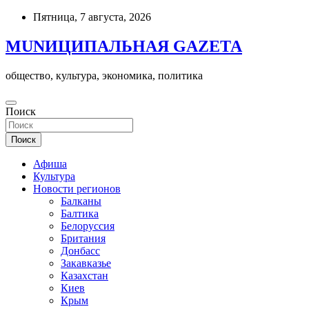
Skip
Пятница, 7 августа, 2026
to
content
MUNИЦИПАЛЬНАЯ GAZЕТА
общество, культура, экономика, политика
Поиск
Поиск
Афиша
Культура
Новости регионов
Балканы
Балтика
Белоруссия
Британия
Донбасс
Закавказье
Казахстан
Киев
Крым