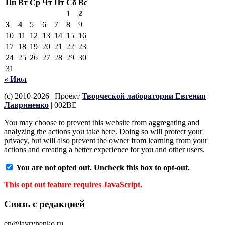
Пн
Вт
Ср
Чт
Пт
Сб
Вс
1
2
3
4
5
6
7
8
9
10
11
12
13
14
15
16
17
18
19
20
21
22
23
24
25
26
27
28
29
30
31
« Июл
(c) 2010-2026 | Проект
Творческой лаборатории Евгения
Лавриненко
| 002BE
You may choose to prevent this website from aggregating and
analyzing the actions you take here. Doing so will protect your
privacy, but will also prevent the owner from learning from your
actions and creating a better experience for you and other users.
You are not opted out. Uncheck this box to opt-out.
This opt out feature requires JavaScript.
Связь с редакцией
en@lavrynenko.ru