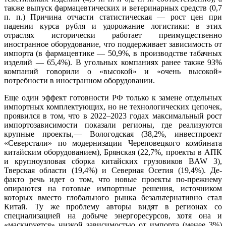
также выпуск фармацевтических и ветеринарных средств (0,7
п. п.) Причина отчасти статистическая — рост цен при
падении курса рубля и удорожание логистики: в этих
отраслях исторически работает преимущественно
иностранное оборудование, что поддерживает зависимость от
импорта (в фармацевтике — 50,9%, в производстве табачных
изделий — 65,4%). В угольных компаниях ранее также 93%
компаний говорили о «высокой» и «очень высокой»
потребности в иностранном оборудовании.
Еще один эффект готовности РФ только к замене отдельных
импортных комплектующих, но не технологических цепочек,
проявился в том, что в 2022–2023 годах максимальный рост
импортозависимости показали регионы, где реализуются
крупные проекты,— Вологодская (38,2%, инвестпроект
«Северстали» по модернизации Череповецкого комбината
китайским оборудованием), Брянская (22,7%, проекты в АПК
и крупноузловая сборка китайских грузовиков BAW 3),
Тверская области (19,4%) и Северная Осетия (19,4%). Де-
факто речь идет о том, что новые проекты по-прежнему
опираются на готовые импортные решения, источником
которых вместо глобального рынка безальтернативно стал
Китай. Ту же проблему авторы видят в регионах со
специализацией на добыче энергоресурсов, хотя она и
«маскируется» низкой зависимостью от импорта (менее 3%)