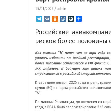
15/01/2025
admin
T
V
O
M
L
О
e
K
d
a
i
т
Российские авиакомпан
l
n
i
v
п
e
o
l
e
р
рисков более половины 
g
k
.
J
а
r
l
R
o
в
Как выяснил “Ъ”, менее чем за три года с
a
a
u
u
и
удалось избавить от двойной регистрации,
m
s
r
т
более половины оставшегося в РФ флота. С
s
n
ь
500 лайнеров. В будущем это также поз
n
a
страховщиков к российской стороне, отмеча
i
l
К середине января 2025 года в регистраци
k
судов (ВС) из парка российских авиакомпан
i
“Ъ”.
По данным Росавиации, до введения санкци
года, в ВСАА было зарегистрировано 745 сам