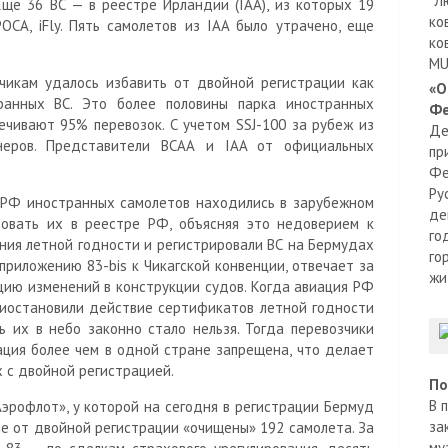
"Л
Еще 36 ВС — в реестре Ирландии (IAA), из которых 19
ко
ОСА, iFly. Пять самолетов из IAA было утрачено, еще
ко
MU
чикам удалось избавить от двойной регистрации как
«О
ранных ВС. Это более половины парка иностранных
Фе
ечивают 95% перевозок. С учетом SSJ-100 за рубеж из
Де
неров. Представители ВСАА и IAA от официальных
пр
Фе
Ру
 РФ иностранных самолетов находились в зарубежном
де
ровать их в реестре РФ, объясняя это недоверием к
го
ния летной годности и регистрировали ВС на Бермудах
го
 приложению 83-bis к Чикагской конвенции, отвечает за
жи
ию изменений в конструкции судов. Когда авиация РФ
риостановили действие сертификатов летной годности
ь их в небо законно стало нельзя. Тогда перевозчики
ация более чем в одной стране запрещена, что делает
 с двойной регистрацией.
По
В 
эрофлот», у которой на сегодня в регистрации Бермуд
за
уппе от двойной регистрации «очищены» 192 самолета. За
му