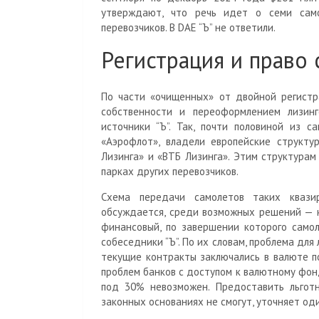
утверждают, что речь идет о семи сам
перевозчиков. В DAE “Ъ” не ответили.
Регистрация и право
По части «очищенных» от двойной регистр
собственности и переоформлением лизинг
источники “Ъ”. Так, почти половиной из с
«Аэрофлот», владели европейские структур
Лизинга» и «ВТБ Лизинга». Этим структура
парках других перевозчиков.
Схема передачи самолетов таких квази
обсуждается, среди возможных решений — к
финансовый, по завершении которого самол
собеседники “Ъ”. По их словам, проблема для
текущие контракты заключались в валюте п
проблем банков с доступом к валютному фон
под 30% невозможен. Предоставить льгот
законных основаниях не смогут, уточняет оди