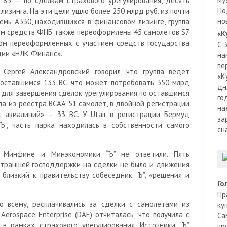
83 — по сделкам страхового урегулирования, десять
По
изинга. На эти цели ушло более 250 млрд руб. из почти
но
емь А330, находившихся в финансовом лизинге, группа
ием средств ФНБ также переоформлены 45 самолетов S7
«К
ком переоформленных с участием средств государства
С 
ции «НЛК Финанс».
на
пе
Сергей Александровский говорил, что группа ведет
«К
 оставшимся 133 ВС, что может потребовать 350 млрд
дн
 для завершения сделок урегулирования по оставшимся
го
ела из реестра ВСАА 51 самолет, в двойной регистрации
на
х авиалиний» — 33 ВС. У Utair в регистрации Бермуд
за
Ъ”, часть парка находилась в собственности самого
сн
и, Минфине и Минэкономики “Ъ” не ответили. Пять
ых траншей господдержки на сделки не было и движения
 близкий к правительству собеседник “Ъ”, «решения и
Го
Пр
о всему, расплачивались за сделки с самолетами из
ку
Aerospace Enterprise (DAE) отчиталась, что получила с
Са
в рамках страхового урегулирования. Источники “Ъ”
пр