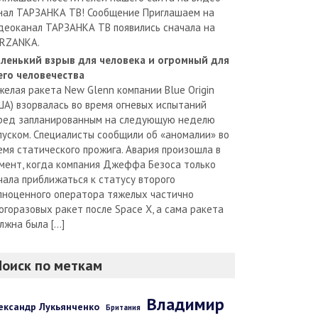
нал ТАРЗАНКА ТВ! Сообщение Приглашаем на
деоканал ТАРЗАНКА ТВ появились сначала на
RZANKA.
ленький взрыв для человека и огромный для
его человечества
желая ракета New Glenn компании Blue Origin
ША) взорвалась во время огневых испытаний
ред запланированным на следующую неделю
пуском. Специалисты сообщили об «аномалии» во
емя статического прожига. Авария произошла в
мент, когда компания Джеффа Безоса только
чала приближаться к статусу второго
лноценного оператора тяжелых частично
огоразовых ракет после Space X, а сама ракета
лжна была […]
Поиск по меткам
Владимир
ександр Лукьянченко
Британия