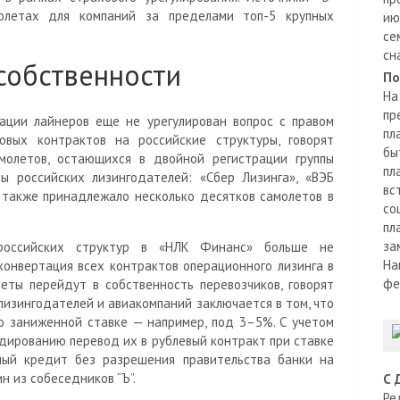
олетах для компаний за пределами топ-5 крупных
ию
се
сн
 собственности
По
На
пр
ации лайнеров еще не урегулирован вопрос с правом
пл
овых контрактов на российские структуры, говорят
бы
амолетов, остающихся в двойной регистрации группы
пл
ы российских лизингодателей: «Сбер Лизинга», «ВЭБ
вс
м также принадлежало несколько десятков самолетов в
со
пл
за
российских структур в «НЛК Финанс» больше не
На
онвертация всех контрактов операционного лизинга в
фе
еты перейдут в собственность перевозчиков, говорят
 лизингодателей и авиакомпаний заключается в том, что
о заниженной ставке — например, под 3–5%. С учетом
дированию перевод их в рублевый контракт при ставке
ный кредит без разрешения правительства банки на
н из собеседников “Ъ”.
С 
Ре