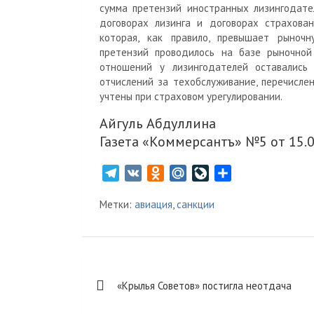
сумма претензий иностранных лизингодате
договорах лизинга и договорах страхован
которая, как правило, превышает рыночн
претензий проводилось на базе рыночной 
отношений у лизингодателей оставались
отчислений за техобслуживание, перечисле
учтены при страховом урегулировании.
Айгуль Абдуллина
Газета «Коммерсантъ» №5 от 15.
T
V
O
M
L
О
e
K
d
a
i
т
Метки:
авиация
,
санкции
l
n
i
v
п
e
o
l
e
р
g
k
.
J
а
r
l
R
o
в
Навигация
a
a
u
u
и
«Крылья Советов» постигла неотдача
m
s
r
т
по
s
n
ь