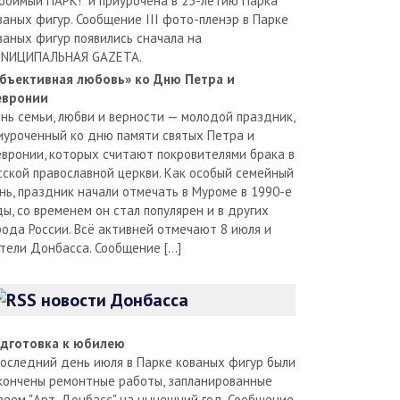
юбимый ПАРК!" и приурочена в 25-летию Парка
ваных фигур. Сообщение III фото-пленэр в Парке
ваных фигур появились сначала на
NИЦИПАЛЬНАЯ GAZЕТА.
бъективная любовь» ко Дню Петра и
вронии
нь семьи, любви и верности — молодой праздник,
иуроченный ко дню памяти святых Петра и
вронии, которых считают покровителями брака в
сской православной церкви. Как особый семейный
нь, праздник начали отмечать в Муроме в 1990-е
ды, со временем он стал популярен и в других
рода России. Всё активней отмечают 8 июля и
тели Донбасса. Сообщение […]
новости Донбасса
дготовка к юбилею
последний день июля в Парке кованых фигур были
кончены ремонтные работы, запланированные
зеем "Арт-Донбасс" на нынешний год. Сообщение