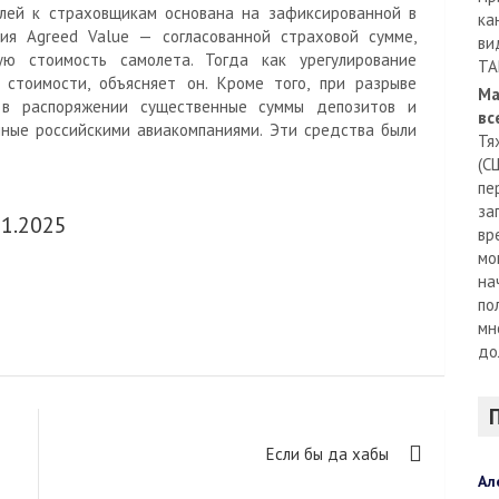
лей к страховщикам основана на зафиксированной в
ка
ия Agreed Value — согласованной страховой сумме,
ви
ую стоимость самолета. Тогда как урегулирование
TA
стоимости, объясняет он. Кроме того, при разрыве
Ма
 в распоряжении существенные суммы депозитов и
вс
нные российскими авиакомпаниями. Эти средства были
Тя
(С
пе
за
01.2025
вр
мо
на
по
мн
до
Если бы да хабы
Ал