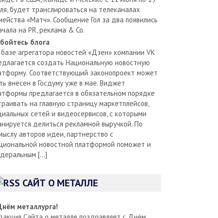
ля, будет транслироваться на телеканалах
мейства «Матч». Сообщение Гол за два появились
ачала на PR, реклама & Co.
бойтесь блога
 базе агрегатора новостей «Дзен» компании VK
едлагается создать Национальную новостную
атформу. Соответствующий законопроект может
ть внесен в Госдуму уже в мае. Виджет
атформы предлагается в обязательном порядке
траивать на главную страницу маркетплейсов,
циальных сетей и видеосервисов, с которыми
анируется делиться рекламной выручкой. По
мыслу авторов идеи, партнерство с
циональной новостной платформой поможет и
деральным […]
САЙТ О МЕТАЛЛЕ
Днём металлурга!
дакция Сайта о металле поздравляет с Днём