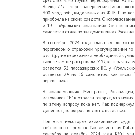
средства ФНБ группа переоформила 93 ВС: 
Boeing-777 — через завершение финансового л
300 млрд руб., выделенных из ФНБ. Еще вос
приобрела из своих средств. С использован
и 19 — «Уральских авиалиний». Собственни
самолетов стала подведомственная Росавиа
В сентябре 2024 года глава «Аэрофлота» 
переговоры о страховом урегулировании по
руб. Другие перевозчики необходимой суммы
самолетам не раскрывали. У S7, которая выв
остается 52 пассажирских ВС, у «Уральски
остается 24 из 56 самолетов: как писал “
перевозчика.
В авиакомпаниях, Минтрансе, Росавиаци
источников “Ъ” в отрасли говорят, что нов
по этому вопросу пока нет. Как подчеркнул
денег нет, но вопрос не снят с повестки».
При этом некоторые авиакомпании, судя п
собственных средств. Так, лизинговая Dubai 
сентября по декабрь 2024 года $201 млн 