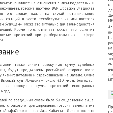
позитивно влияет на отношения с лизингодателями и
ме
компаний, говорит партнер BGP Litigation Владислав
де
 по его словам, важно на случай потенциального
Дн
ки санкций в части техобслуживания или поставок
МЕ
шем будущем». Также это актуально для взаимодействия
Ал
икций. Кроме того, отмечает юрист, это облегчит
пи
явление претензий при разбирательствах в сфере
По
и.
ро
на
вание
оп
те
ам
будущем также снизит совокупную сумму судебных
це
рты, будут предъявлены российской стороне после
др
 лизингодателями и страховщиками на Западе. Сумма
МЕ
 Высокий суд Лондона,— около €10 млрд. Благодаря
вании совокупная сумма претензий иностранных
 млрд.
елей по воздушным судам была бы существенно выше,
ок страхового урегулирования, говорит заместитель
Пр
 «АльфаСтрахование» Илья Кабачник. Дело в том, что
Пр