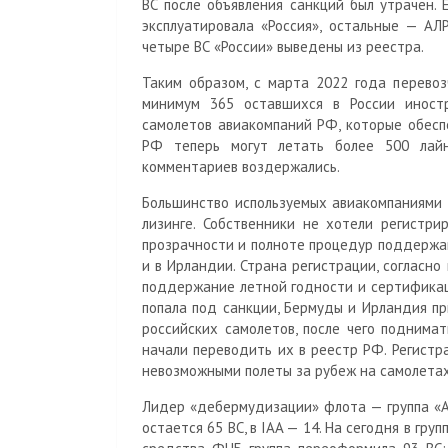
ВС после объявления санкций был утрачен. 
эксплуатировала «Россия», остальные — АЛР
четыре ВС «России» выведены из реестра.
Таким образом, с марта 2022 года перевоз
минимум 365 оставшихся в России иност
самолетов авиакомпаний РФ, которые обесп
РФ теперь могут летать более 500 лай
комментариев воздержались.
Большинство используемых авиакомпаниями
лизинге. Собственники не хотели регистри
прозрачности и полноте процедур поддержа
и в Ирландии. Страна регистрации, согласно
поддержание летной годности и сертификац
попала под санкции, Бермуды и Ирландия п
российских самолетов, после чего поднимат
начали переводить их в реестр РФ. Регистр
невозможными полеты за рубеж на самолетах
Лидер «дебермудизации» флота — группа «А
остается 65 ВС, в IAA — 14. На сегодня в гр