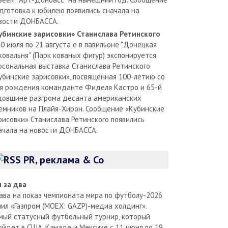
дготовка к юбилею появились сначала на
вости ДОНБАССА.
убинские зарисовки» Станислава Ретинского
30 июля по 21 августа е в павильоне "Донецкая
ковальня" (Парк кованых фигур) экспонируется
рсональная выставка Станислава Ретинского
убинские зарисовки», посвященная 100-летию со
я рождения команданте Фиделя Кастро и 65-й
довщине разгрома десанта американских
емников на Плайя-Хирон. Сообщение «Кубинские
рисовки» Станислава Ретинского появились
ачала на новости ДОНБАССА.
PR, реклама & Co
л за два
ава на показ чемпионата мира по футболу-2026
пил «Газпром (MOEX: GAZP)-медиа холдинг».
мый статусный футбольный турнир, который
ойдет в США, Канаде и Мексике с 11 июня по 19