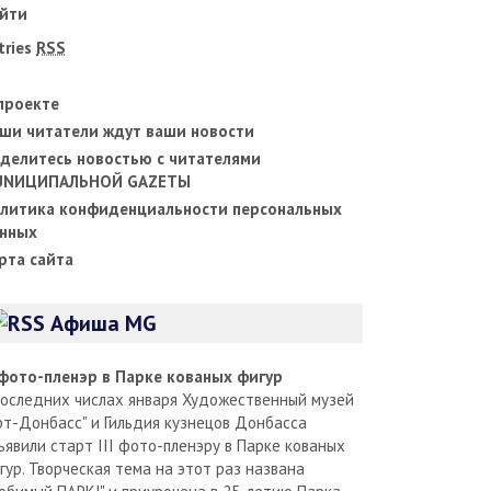
йти
tries
RSS
проекте
ши читатели ждут ваши новости
делитесь новостью с читателями
UNИЦИПАЛЬНОЙ GAZЕТЫ
литика конфиденциальности персональных
нных
рта сайта
Афиша MG
I фото-пленэр в Парке кованых фигур
последних числах января Художественный музей
рт-Донбасс" и Гильдия кузнецов Донбасса
ъявили старт III фото-пленэру в Парке кованых
гур. Творческая тема на этот раз названа