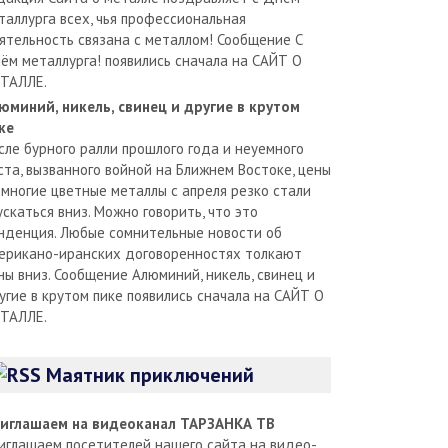
таллурга всех, чья профессиональная
ятельность связана с металлом! Сообщение С
ём металлурга! появились сначала на САЙТ О
ТАЛЛЕ.
юминий, никель, свинец и другие в крутом
ке
сле бурного ралли прошлого года и неуемного
ста, вызванного войной на Ближнем Востоке, цены
 многие цветные металлы с апреля резко стали
ускаться вниз. Можно говорить, что это
нденция. Любые сомнительные новости об
ерикано-иранских договоренностях толкают
ны вниз. Сообщение Алюминий, никель, свинец и
угие в крутом пике появились сначала на САЙТ О
ТАЛЛЕ.
Маятник приключений
иглашаем на видеоканал ТАРЗАНКА ТВ
иглашаем посетителей нашего сайта на видео-