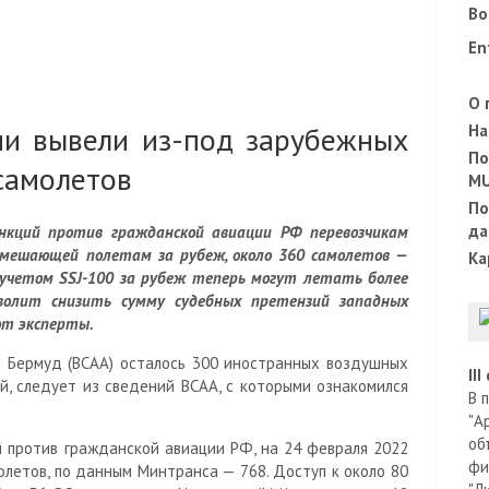
Во
En
О 
ии вывели из-под зарубежных
На
По
самолетов
M
По
да
анкций против гражданской авиации РФ перевозчикам
 мешающей полетам за рубеж, около 360 самолетов —
Ка
 учетом SSJ-100 за рубеж теперь могут летать более
волит снизить сумму судебных претензий западных
ют эксперты.
и Бермуд (ВСАА) осталось 300 иностранных воздушных
II
ий, следует из сведений ВСАА, с которыми ознакомился
В 
"А
об
й против гражданской авиации РФ, на 24 февраля 2022
фи
олетов, по данным Минтранса — 768. Доступ к около 80