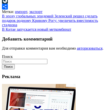
Mail.Ru
LiveJournal
Метки:
импорт
,
экспорт
Отправить
Навигация
В эпоху глобальных эпидемий Зеленский решил сделать
подарок родному Кривому Рогу: увеличить вместимость
по
стадиона
записям
В Китае запускается новый меткомбинат
Добавить комментарий
Для отправки комментария вам необходимо
авторизоваться
.
Поиск
Поиск
Реклама