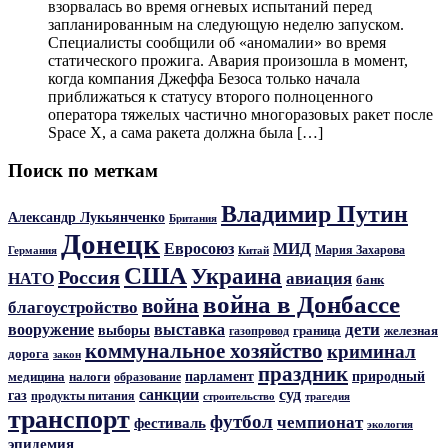
взорвалась во время огневых испытаний перед
запланированным на следующую неделю запуском.
Специалисты сообщили об «аномалии» во время
статического прожига. Авария произошла в момент,
когда компания Джеффа Безоса только начала
приближаться к статусу второго полноценного
оператора тяжелых частично многоразовых ракет после
Space X, а сама ракета должна была […]
Поиск по меткам
Владимир Путин
Александр Лукьянченко
Британия
Донецк
Евросоюз
МИД
Мария Захарова
Германия
Китай
США
Украина
Россия
авиация
НАТО
банк
война в Донбассе
война
благоустройство
дети
вооружение
выставка
выборы
граница
железная
газопровод
коммунальное хозяйство
криминал
дорога
закон
праздник
парламент
природный
медицина
налоги
образование
санкции
суд
газ
продукты питания
трагедия
строительство
транспорт
футбол
чемпионат
фестиваль
экология
эпидемия