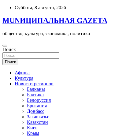
Skip
Суббота, 8 августа, 2026
to
content
MUNИЦИПАЛЬНАЯ GAZЕТА
общество, культура, экономика, политика
Поиск
Поиск
Афиша
Культура
Новости регионов
Балканы
Балтика
Белоруссия
Британия
Донбасс
Закавказье
Казахстан
Киев
Крым