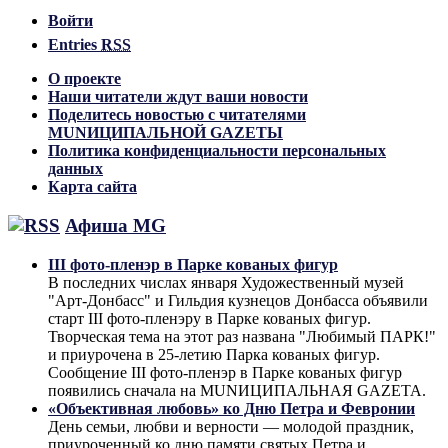
Войти
Entries
RSS
О проекте
Наши читатели ждут ваши новости
Поделитесь новостью с читателями
MUNИЦИПАЛЬНОЙ GAZЕТЫ
Политика конфиденциальности персональных
данных
Карта сайта
Афиша MG
III фото-пленэр в Парке кованых фигур
В последних числах января Художественный музей
"Арт-Донбасс" и Гильдия кузнецов Донбасса объявили
старт III фото-пленэру в Парке кованых фигур.
Творческая тема на этот раз названа "Любимый ПАРК!"
и приурочена в 25-летию Парка кованых фигур.
Сообщение III фото-пленэр в Парке кованых фигур
появились сначала на MUNИЦИПАЛЬНАЯ GAZЕТА.
«Объективная любовь» ко Дню Петра и Февронии
День семьи, любви и верности — молодой праздник,
приуроченный ко дню памяти святых Петра и