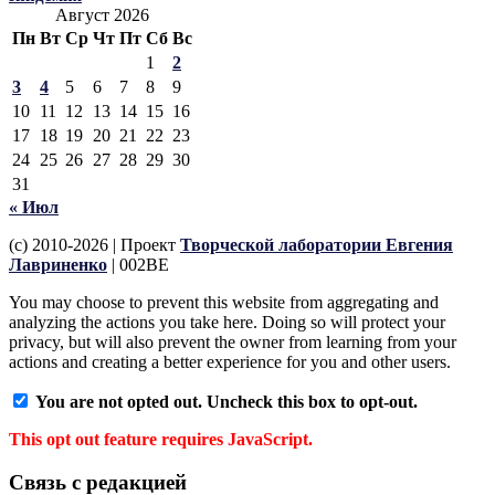
Август 2026
Пн
Вт
Ср
Чт
Пт
Сб
Вс
1
2
3
4
5
6
7
8
9
10
11
12
13
14
15
16
17
18
19
20
21
22
23
24
25
26
27
28
29
30
31
« Июл
(c) 2010-2026 | Проект
Творческой лаборатории Евгения
Лавриненко
| 002BE
You may choose to prevent this website from aggregating and
analyzing the actions you take here. Doing so will protect your
privacy, but will also prevent the owner from learning from your
actions and creating a better experience for you and other users.
You are not opted out. Uncheck this box to opt-out.
This opt out feature requires JavaScript.
Связь с редакцией