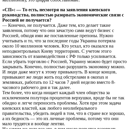
«СП»: — То есть, несмотря на заявления киевского
руководства, полностью разорвать экономические связи с
Россией не получается?
— Конечно, не получается. Даже тем, кто делает такие
заявления, потому что они зачастую сами ведут бизнес с
Россией, обходя ими же поставленные препоны. Нужно
учитывать и то, что за последние годы Украина потеряла
около 10 миллионов человек. Кто уехал, кто оказался на
неподконтрольных Киеву территориях. С учетом этого
зависимость от взаимодействия с РФ только усиливается.
Если убрать торговлю с Россией, Украину можно будет просто
закрывать. Конечно, полностью разрушить экономику можно.
И люди даже могут к этому привыкнуть. В конце концов,
привыкают же люди жить под обстрелами в окопах и
землянках, работать по 12 часов 7 дней неделю вместо 8-
часового рабочего дня и так далее.
Тем более, что когда нищает каждый член общества за
исключением полутора процентов верхушки, вроде бы не так
обидно и легче переносить проблемы. Хотя при этом задача
киевских властей, как любого неолиберального
правительства, убедить людей в том, что в стране все хорошо,
а их бедность — это их личные проблемы, потому что они
мало трудятся и вообще лентяи.
На самом же деле все это, в том числе попытки разорвать