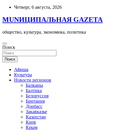
Skip
Четверг, 6 августа, 2026
to
content
MUNИЦИПАЛЬНАЯ GAZЕТА
общество, культура, экономика, политика
Поиск
Поиск
Афиша
Культура
Новости регионов
Балканы
Балтика
Белоруссия
Британия
Донбасс
Закавказье
Казахстан
Киев
Крым