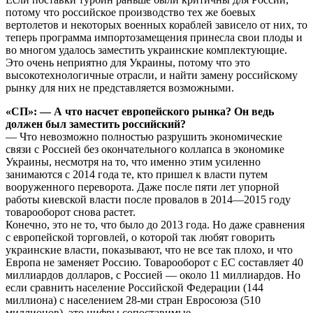
потому что российское производство тех же боевых
вертолетов и некоторых военных кораблей зависело от них, то
теперь программа импортозамещения принесла свои плоды и
во многом удалось заместить украинские комплектующие.
Это очень неприятно для Украины, потому что это
высокотехнологичные отрасли, и найти замену российскому
рынку для них не представляется возможными.
«СП»: — А что насчет европейского рынка? Он ведь
должен был заместить российский?
— Что невозможно полностью разрушить экономические
связи с Россией без окончательного коллапса в экономике
Украины, несмотря на то, что именно этим усиленно
занимаются с 2014 года те, кто пришел к власти путем
вооруженного переворота. Даже после пяти лет упорной
работы киевской власти после провалов в 2014—2015 году
товарооборот снова растет.
Конечно, это не то, что было до 2013 года. Но даже сравнения
с европейской торговлей, о которой так любят говорить
украинские власти, показывают, что не все так плохо, и что
Европа не заменяет Россию. Товарооборот с ЕС составляет 40
миллиардов долларов, с Россией — около 11 миллиардов. Но
если сравнить население Российской Федерации (144
миллиона) с населением 28-ми стран Евросоюза (510
миллионов), это цифры сопоставимые.