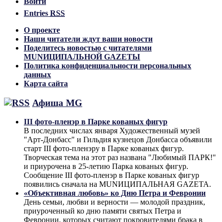
Войти
Entries
RSS
О проекте
Наши читатели ждут ваши новости
Поделитесь новостью с читателями
MUNИЦИПАЛЬНОЙ GAZЕТЫ
Политика конфиденциальности персональных
данных
Карта сайта
Афиша MG
III фото-пленэр в Парке кованых фигур
В последних числах января Художественный музей
"Арт-Донбасс" и Гильдия кузнецов Донбасса объявили
старт III фото-пленэру в Парке кованых фигур.
Творческая тема на этот раз названа "Любимый ПАРК!"
и приурочена в 25-летию Парка кованых фигур.
Сообщение III фото-пленэр в Парке кованых фигур
появились сначала на MUNИЦИПАЛЬНАЯ GAZЕТА.
«Объективная любовь» ко Дню Петра и Февронии
День семьи, любви и верности — молодой праздник,
приуроченный ко дню памяти святых Петра и
Февронии, которых считают покровителями брака в