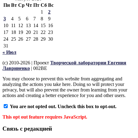
Пн
Вт
Ср
Чт
Пт
Сб
Вс
1
2
3
4
5
6
7
8
9
10
11
12
13
14
15
16
17
18
19
20
21
22
23
24
25
26
27
28
29
30
31
« Июл
(c) 2010-2026 | Проект
Творческой лаборатории Евгения
Лавриненко
| 002BE
You may choose to prevent this website from aggregating and
analyzing the actions you take here. Doing so will protect your
privacy, but will also prevent the owner from learning from your
actions and creating a better experience for you and other users.
You are not opted out. Uncheck this box to opt-out.
This opt out feature requires JavaScript.
Связь с редакцией