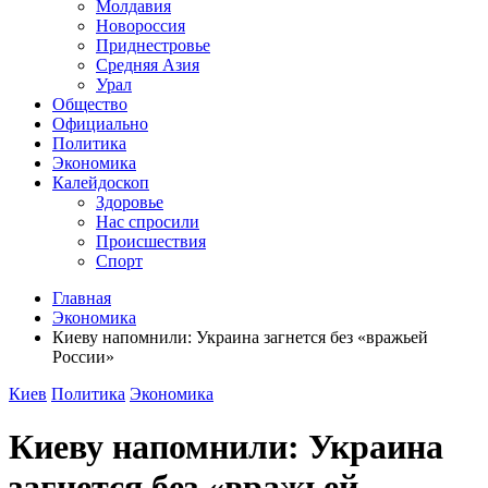
Молдавия
Новороссия
Приднестровье
Средняя Азия
Урал
Общество
Официально
Политика
Экономика
Калейдоскоп
Здоровье
Нас спросили
Происшествия
Спорт
Главная
Экономика
Киеву напомнили: Украина загнется без «вражьей
России»
Киев
Политика
Экономика
Киеву напомнили: Украина
загнется без «вражьей