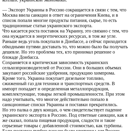
— Экспорт Украины в Россию сокращается в связи с тем, что
Москва ввела санкции в ответ на ограничения Киева, и в
список попали многие продукты питания, сырье, то есть
традиционные статьи украинского экспорта.
Что касается роста поставок на Украину, это связано с тем, что
она нуждается в энергетических ресурсах, в том же угле.
Раньше ведь уголь покупали в Донбассе, а сейчас приходится
обходными путями доставать то, что можно было бы получать
дешевле. Но это проблема тех, кто принимал решение о
блокаде Донбасса.
Сохраняется и критическая зависимость украинских
сельхозпроизводителей от России. Они в больших объемах
закупают российские удобрения, продукцию химпрома.
Кроме того, Украина покупает дизельное топливо,
сжиженный газ для техники и транспортных средств. В
импорт попадает и определенная металлопродукция,
комплектующие, товары легкой промышленности. При этом
надо учитывать, что многое действительно попало в
санкционные списки Украины и поставки прекратились.
Но это палка о двух концах, о чем свидетельствует падение
украинского экспорта в Россию. Под ответные санкции, как я
же сказал, попала пищевая продукция, сладости и такие
серьезные товары с добавленной стоимостью, как турбины.
Если поставки турбин раньше были критичны для России,