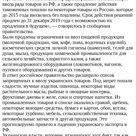
ввоза ряда товаров из РФ, а также продление действия
таможенных пошлин на некоторые товары из России, которые
до 2015 года ввозились без пошлины. Срок действия решений
продлен до 31 декабря 2019 года с возможностью их
продления в будущем», — говорилось в сообщении
правительства.
Были продлены ограничения на ввоз пищевой продукции
(молочной продукции, чая, кофе, пива, водочных изделий),
косметических средств личной гигиены (шампуней, гелей для
душа, мыла), продукции химической промышленности для
сельского хозяйства, хлористого калия, а также
железнодорожного оборудования (локомотивов, вагонов,
путевого оборудования) и других товаров.
В ответ российское правительство расширило список
запрещенных к ввозу украинских товаров. Под запрет попали
сладости, мучные изделия, пшеница, некоторые виды
растительного масла, рыбные и овощные консервы,
фруктовые джемы и желе, соки и спиртные напитки. Из
промышленных товаров в списке оказались гравий, щебень,
некоторые моющие средства, бумага и картон, обои, котлы,
некоторые турбины, мебель, сельскохозяйственная техника,
автомобильные запчасти и другая продукция. Это
прогнозируемо привело к падению украинского экспорта в
РФ.
Украинские власти, впрочем, игнорируют этот факт, так как