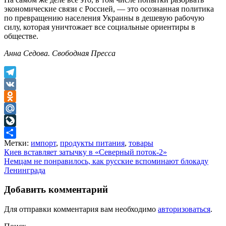
экономические связи с Россией, — это осознанная политика
по превращению населения Украины в дешевую рабочую
силу, которая уничтожает все социальные ориентиры в
обществе.
Анна Седова. Свободная Пресса
Telegram
VK
Odnoklassniki
Mail.Ru
LiveJournal
Метки:
импорт
,
продукты питания
,
товары
Отправить
Навигация
Киев вставляет затычку в «Северный поток-2»
Немцам не понравилось, как русские вспоминают блокаду
по
Ленинграда
записям
Добавить комментарий
Для отправки комментария вам необходимо
авторизоваться
.