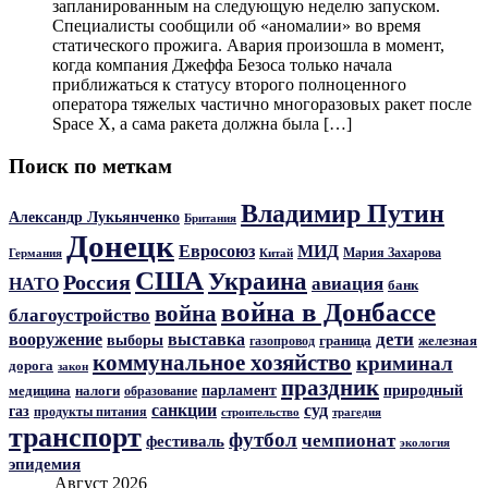
запланированным на следующую неделю запуском.
Специалисты сообщили об «аномалии» во время
статического прожига. Авария произошла в момент,
когда компания Джеффа Безоса только начала
приближаться к статусу второго полноценного
оператора тяжелых частично многоразовых ракет после
Space X, а сама ракета должна была […]
Поиск по меткам
Владимир Путин
Александр Лукьянченко
Британия
Донецк
Евросоюз
МИД
Мария Захарова
Германия
Китай
США
Украина
Россия
авиация
НАТО
банк
война в Донбассе
война
благоустройство
дети
вооружение
выставка
выборы
граница
железная
газопровод
коммунальное хозяйство
криминал
дорога
закон
праздник
парламент
природный
медицина
налоги
образование
санкции
суд
газ
продукты питания
трагедия
строительство
транспорт
футбол
чемпионат
фестиваль
экология
эпидемия
Август 2026