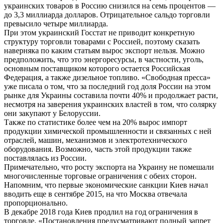
украинских товаров в Россию снизился на семь процентов —
до 3,3 миллиарда долларов. Отрицательное сальдо торговли
превысило четыре миллиарда.
При этом украинский Госстат не приводит конкретную
структуру торговли товарами с Россией, поэтому сказать
наверняка по каким статьям вырос экспорт нельзя. Можно
предположить, что это энергоресурсы, в частности, уголь,
основным поставщиком которого остается Российская
Федерация, а также дизельное топливо. «Свободная пресса»
уже писала о том, что за последний год доля России на этом
рынке для Украины составила почти 40% и продолжает расти,
несмотря на заверения украинских властей в том, что солярку
они закупают у Белоруссии.
Также по статистике более чем на 20% вырос импорт
продукции химической промышленности и связанных с ней
отраслей, машин, механизмов и электротехнического
оборудования. Возможно, часть этой продукции также
поставлялась из России.
Примечательно, что росту экспорта на Украину не помешали
многочисленные торговые ограничения с обеих сторон.
Напомним, что первые экономические санкции Киев начал
вводить еще в сентябре 2015, на что Москва отвечала
пропорционально.
В декабре 2018 года Киев продлил на год ограничения в
торговле. «Постановления предусматривают полный запрет