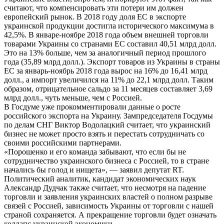
считают, что компенсировать эти потери им должен
европейский рынок. В 2018 году доля ЕС в экспорте
украинской продукции достигла исторического максимума в
42,5%. В январе-ноябре 2018 года объем внешней торговли
товарами Украины со странами ЕС составил 40,51 млрд долл.
Это на 13% больше, чем за аналогичный период прошлого
года (35,89 млрд долл.). Экспорт товаров из Украины в страны
ЕС за январь-ноябрь 2018 года вырос на 16% до 16,41 млрд
долл., а импорт увеличился на 11% до 22,1 млрд долл. Таким
образом, отрицательное сальдо за 11 месяцев составляет 3,69
млрд долл., чуть меньше, чем с Россией.
В Госдуме уже прокомментировали данные о росте
российского экспорта на Украину. Зампредседателя Госдумы
по делам СНГ Виктор Водолацкий считает, что украинский
бизнес не может просто взять и перестать сотрудничать со
своими российскими партнерами.
«Порошенко и его команда забывают, что если бы не
сотрудничество украинского бизнеса с Россией, то в стране
начались бы голод и нищета», — заявил депутат RT.
Политический аналитик, кандидат экономических наук
Александр Дудчак также считает, что несмотря на падение
торговли и заявления украинских властей о полном разрыве
связей с Россией, зависимость Украины от торговли с нашей
страной сохраняется. А прекращение торговли будет означать
коллапс украинской экономики.