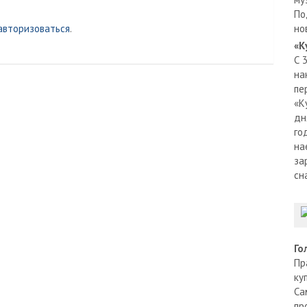
По
авторизоваться
.
но
«К
С 
на
пе
«К
дн
го
на
за
сн
Го
Пр
ку
Са
пр