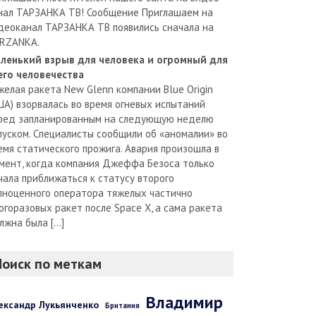
нал ТАРЗАНКА ТВ! Сообщение Приглашаем на
деоканал ТАРЗАНКА ТВ появились сначала на
RZANKA.
ленький взрыв для человека и огромный для
его человечества
желая ракета New Glenn компании Blue Origin
ША) взорвалась во время огневых испытаний
ред запланированным на следующую неделю
пуском. Специалисты сообщили об «аномалии» во
емя статического прожига. Авария произошла в
мент, когда компания Джеффа Безоса только
чала приближаться к статусу второго
лноценного оператора тяжелых частично
огоразовых ракет после Space X, а сама ракета
лжна была […]
Поиск по меткам
Владимир
ександр Лукьянченко
Британия