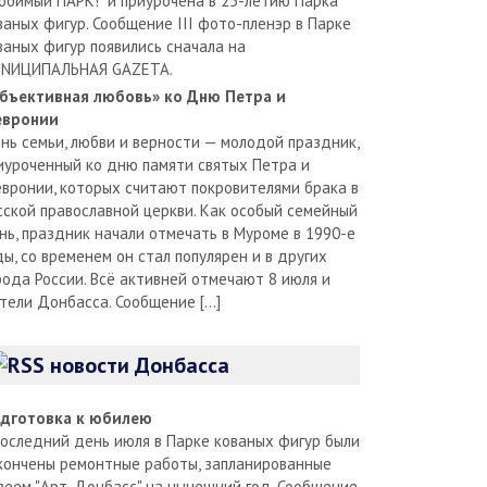
юбимый ПАРК!" и приурочена в 25-летию Парка
ваных фигур. Сообщение III фото-пленэр в Парке
ваных фигур появились сначала на
NИЦИПАЛЬНАЯ GAZЕТА.
бъективная любовь» ко Дню Петра и
вронии
нь семьи, любви и верности — молодой праздник,
иуроченный ко дню памяти святых Петра и
вронии, которых считают покровителями брака в
сской православной церкви. Как особый семейный
нь, праздник начали отмечать в Муроме в 1990-е
ды, со временем он стал популярен и в других
рода России. Всё активней отмечают 8 июля и
тели Донбасса. Сообщение […]
новости Донбасса
дготовка к юбилею
последний день июля в Парке кованых фигур были
кончены ремонтные работы, запланированные
зеем "Арт-Донбасс" на нынешний год. Сообщение