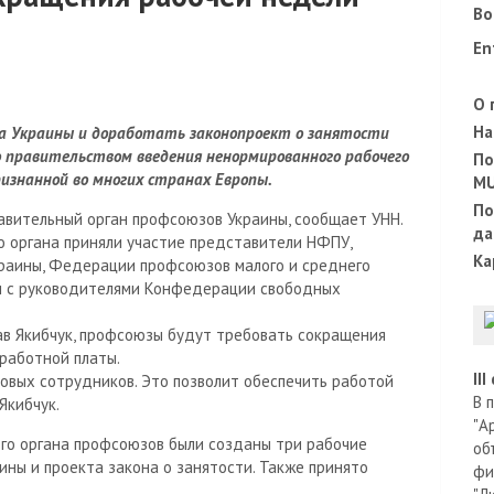
Во
En
О 
На
са Украины и доработать законопроект о занятости
 правительством введения ненормированного рабочего
По
ризнанной во многих странах Европы.
M
По
авительный орган профсоюзов Украины, сообщает УНН.
да
о органа приняли участие представители НФПУ,
Ка
аины, Федерации профсоюзов малого и среднего
ии с руководителями Конфедерации свободных
в Якибчук, профсоюзы будут требовать сокращения
работной платы.
II
вых сотрудников. Это позволит обеспечить работой
В 
Якибчук.
"А
го органа профсоюзов были созданы три рабочие
об
ины и проекта закона о занятости. Также принято
фи