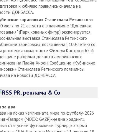
дготовка к юбилею появились сначала на
вости ДОНБАССА.
убинские зарисовки» Станислава Ретинского
30 июля по 21 августа е в павильоне "Донецкая
ковальня" (Парк кованых фигур) экспонируется
рсональная выставка Станислава Ретинского
убинские зарисовки», посвященная 100-летию со
я рождения команданте Фиделя Кастро и 65-й
довщине разгрома десанта американских
емников на Плайя-Хирон. Сообщение «Кубинские
рисовки» Станислава Ретинского появились
ачала на новости ДОНБАССА.
PR, реклама & Co
л за два
ава на показ чемпионата мира по футболу-2026
пил «Газпром (MOEX: GAZP)-медиа холдинг».
мый статусный футбольный турнир, который
ойдет в США, Канаде и Мексике с 11 июня по 19