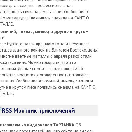
таллурга всех, чья профессиональная
ятельность связана с металлом! Сообщение С
ём металлурга! появились сначала на САЙТ О
ТАЛЛЕ.
юминий, никель, свинец и другие в крутом
ке
сле бурного ралли прошлого года и неуемного
ста, вызванного войной на Ближнем Востоке, цены
 многие цветные металлы с апреля резко стали
ускаться вниз. Можно говорить, что это
нденция. Любые сомнительные новости об
ерикано-иранских договоренностях толкают
ны вниз. Сообщение Алюминий, никель, свинец и
угие в крутом пике появились сначала на САЙТ О
ТАЛЛЕ.
Маятник приключений
иглашаем на видеоканал ТАРЗАНКА ТВ
иглашаем посетителей нашего сайта на видео-