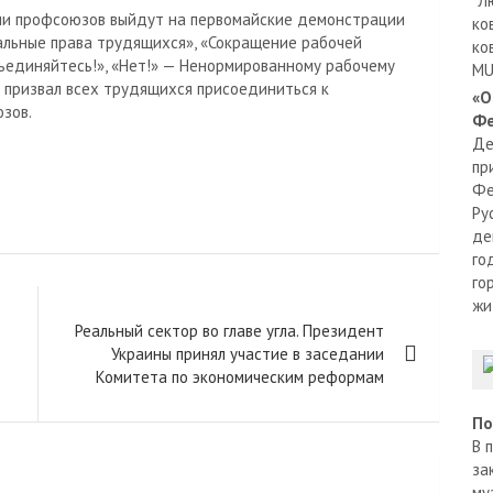
"Л
ели профсоюзов выйдут на первомайские демонстрации
ко
иальные права трудящихся», «Сокращение рабочей
ко
бъединяйтесь!», «Нет!» — Ненормированному рабочему
MU
 призвал всех трудящихся присоединиться к
«О
зов.
Фе
Де
пр
Фе
Ру
де
го
го
жи
Реальный сектор во главе угла. Президент
Украины принял участие в заседании
Комитета по экономическим реформам
По
В 
за
му