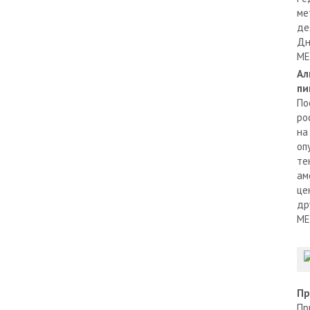
ме
де
Дн
МЕ
Ал
пи
По
ро
на
оп
те
ам
це
др
МЕ
Пр
Пр