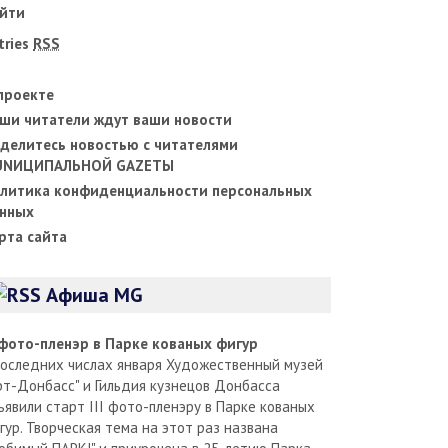
йти
tries
RSS
проекте
ши читатели ждут ваши новости
делитесь новостью с читателями
UNИЦИПАЛЬНОЙ GAZЕТЫ
литика конфиденциальности персональных
нных
рта сайта
Афиша MG
I фото-пленэр в Парке кованых фигур
последних числах января Художественный музей
рт-Донбасс" и Гильдия кузнецов Донбасса
ъявили старт III фото-пленэру в Парке кованых
гур. Творческая тема на этот раз названа