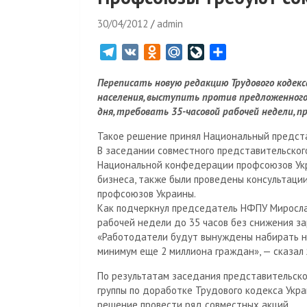
30/04/2012
admin
T
V
O
M
L
О
e
K
d
a
i
т
Переписать новую редакцию Трудового кодек
l
n
i
v
п
населения, выступить против предложенного
e
o
l
e
р
дня, требовать 35-часовой рабочей недели, п
g
k
.
J
а
r
l
R
o
в
Такое решение принял Национальный предст
В заседании совместного представительског
a
a
u
u
и
Национальной конфедерации профсоюзов Укр
m
s
r
т
бизнеса, также были проведены консультац
s
n
ь
профсоюзов Украины.
n
a
Как подчеркнул председатель НФПУ Миросла
i
l
рабочей недели до 35 часов без снижения за
k
«Работодатели будут вынуждены набирать но
i
минимум еще 2 миллиона граждан», — сказал 
По результатам заседания представительско
группы по доработке Трудового кодекса Укра
решение провести ряд совместных акций.