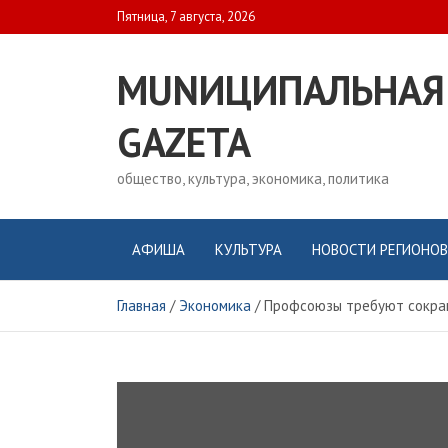
Skip
Пятница, 7 августа, 2026
to
content
MUNИЦИПАЛЬНАЯ
GAZЕТА
общество, культура, экономика, политика
АФИША
КУЛЬТУРА
НОВОСТИ РЕГИОНОВ
Главная
Экономика
Профсоюзы требуют сокра