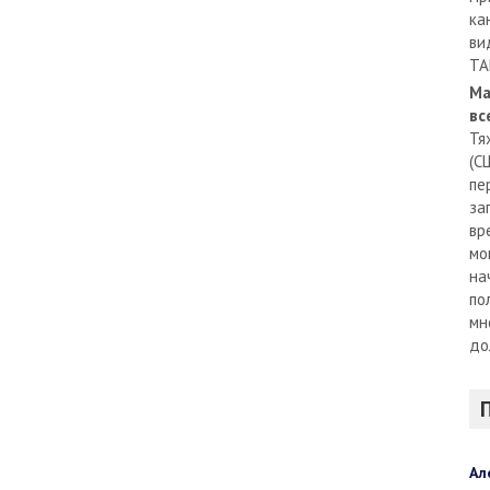
ка
ви
TA
Ма
вс
Тя
(С
пе
за
вр
мо
на
по
мн
до
Ал