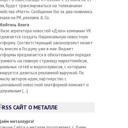
ля, будет транслироваться на телеканалах
мейства «Матч». Сообщение Гол за два появились
ачала на PR, реклама & Co.
бойтесь блога
 базе агрегатора новостей «Дзен» компании VK
едлагается создать Национальную новостную
атформу. Соответствующий законопроект может
ть внесен в Госдуму уже в мае. Виджет
атформы предлагается в обязательном порядке
траивать на главную страницу маркетплейсов,
циальных сетей и видеосервисов, с которыми
анируется делиться рекламной выручкой. По
мыслу авторов идеи, партнерство с
циональной новостной платформой поможет и
деральным […]
САЙТ О МЕТАЛЛЕ
Днём металлурга!
дакция Сайта о металле поздравляет с Днём