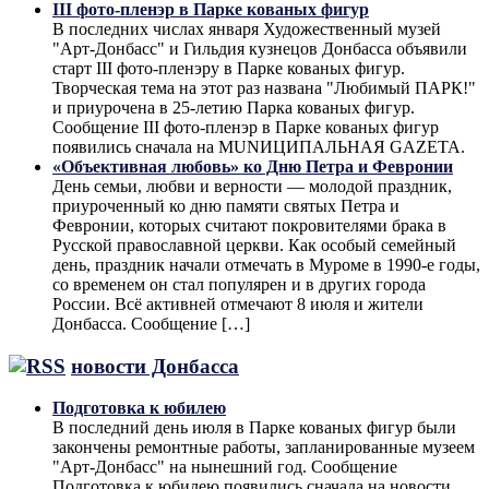
III фото-пленэр в Парке кованых фигур
В последних числах января Художественный музей
"Арт-Донбасс" и Гильдия кузнецов Донбасса объявили
старт III фото-пленэру в Парке кованых фигур.
Творческая тема на этот раз названа "Любимый ПАРК!"
и приурочена в 25-летию Парка кованых фигур.
Сообщение III фото-пленэр в Парке кованых фигур
появились сначала на MUNИЦИПАЛЬНАЯ GAZЕТА.
«Объективная любовь» ко Дню Петра и Февронии
День семьи, любви и верности — молодой праздник,
приуроченный ко дню памяти святых Петра и
Февронии, которых считают покровителями брака в
Русской православной церкви. Как особый семейный
день, праздник начали отмечать в Муроме в 1990-е годы,
со временем он стал популярен и в других города
России. Всё активней отмечают 8 июля и жители
Донбасса. Сообщение […]
новости Донбасса
Подготовка к юбилею
В последний день июля в Парке кованых фигур были
закончены ремонтные работы, запланированные музеем
"Арт-Донбасс" на нынешний год. Сообщение
Подготовка к юбилею появились сначала на новости