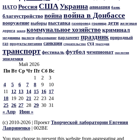
США
Украина
Россия
авиация
НАТО
банк
война в Донбассе
война
благоустройство
дети
вооружение
выставка
выборы
граница
железная
газопровод
коммунальное хозяйство
криминал
дорога
закон
праздник
парламент
природный
медицина
налоги
образование
санкции
суд
газ
продукты питания
трагедия
строительство
транспорт
футбол
чемпионат
фестиваль
экология
эпидемия
Май 2026
Пн
Вт
Ср
Чт
Пт
Сб
Вс
1
2
3
4
5
6
7
8
9
10
11
12
13
14
15
16
17
18
19
20
21
22
23
24
25
26
27
28
29
30
31
« Апр
Июн »
(c) 2010-2026 | Проект
Творческой лаборатории Евгения
Лавриненко
| 002BE
You may choose to prevent this website from aggregating and