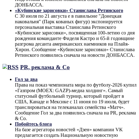
ДОНБАССА.
«Кубинские зарисовки» Станислава Ретинского
С 30 июля по 21 августа е в павильоне "Донецкая
наковальня" (Парк кованых фигур) экспонируется
персональная выставка Станислава Ретинского
«Кубинские зарисовки», посвященная 100-летию со дня
рождения команданте Фиделя Кастро и 65-й годовщине
разгрома десанта американских наемников на Плайя-
Хирон. Сообщение «Кубинские зарисовки» Станислава
Ретинского появились сначала на новости ДОНБАССА.
PR, реклама & Co
Гол за два
Права на показ чемпионата мира по футболу-2026 купил
«Газпром (MOEX: GAZP)-медиа холдинг». Самый
статусный футбольный турнир, который пройдет в
США, Канаде и Мексике с 11 июня по 19 июля, будет
транслироваться на телеканалах семейства «Матч».
Сообщение Гол за два появились сначала на PR, реклама
& Co.
Побойтесь блога
На базе агрегатора новостей «Дзен» компании VK
предлагается создать Национальную новостную