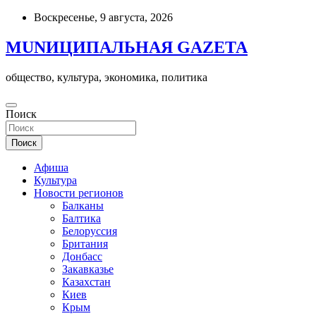
Skip
Воскресенье, 9 августа, 2026
to
content
MUNИЦИПАЛЬНАЯ GAZЕТА
общество, культура, экономика, политика
Поиск
Поиск
Афиша
Культура
Новости регионов
Балканы
Балтика
Белоруссия
Британия
Донбасс
Закавказье
Казахстан
Киев
Крым