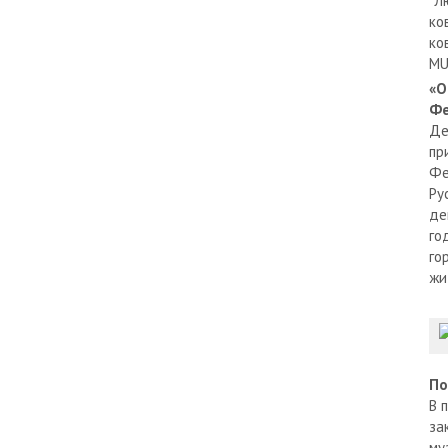
"Л
ко
ко
MU
«О
Фе
Де
пр
Фе
Ру
де
го
го
жи
По
В 
за
му