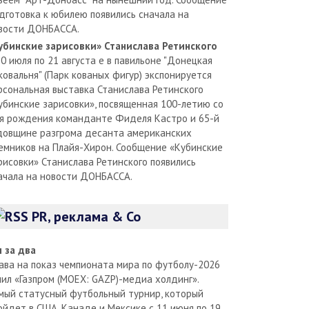
дготовка к юбилею появились сначала на
вости ДОНБАССА.
убинские зарисовки» Станислава Ретинского
30 июля по 21 августа е в павильоне "Донецкая
ковальня" (Парк кованых фигур) экспонируется
рсональная выставка Станислава Ретинского
убинские зарисовки», посвященная 100-летию со
я рождения команданте Фиделя Кастро и 65-й
довщине разгрома десанта американских
емников на Плайя-Хирон. Сообщение «Кубинские
рисовки» Станислава Ретинского появились
ачала на новости ДОНБАССА.
PR, реклама & Co
л за два
ава на показ чемпионата мира по футболу-2026
пил «Газпром (MOEX: GAZP)-медиа холдинг».
мый статусный футбольный турнир, который
ойдет в США, Канаде и Мексике с 11 июня по 19