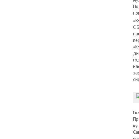
По
но
«К
С 
на
пе
«К
дн
го
на
за
сн
Го
Пр
ку
Са
пр