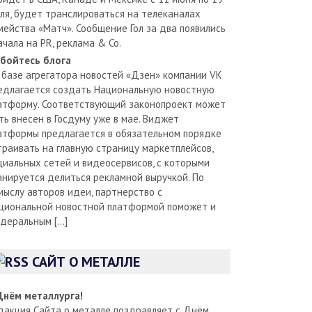
ля, будет транслироваться на телеканалах
мейства «Матч». Сообщение Гол за два появились
ачала на PR, реклама & Co.
бойтесь блога
 базе агрегатора новостей «Дзен» компании VK
едлагается создать Национальную новостную
атформу. Соответствующий законопроект может
ть внесен в Госдуму уже в мае. Виджет
атформы предлагается в обязательном порядке
траивать на главную страницу маркетплейсов,
циальных сетей и видеосервисов, с которыми
анируется делиться рекламной выручкой. По
мыслу авторов идеи, партнерство с
циональной новостной платформой поможет и
деральным […]
САЙТ О МЕТАЛЛЕ
Днём металлурга!
дакция Сайта о металле поздравляет с Днём