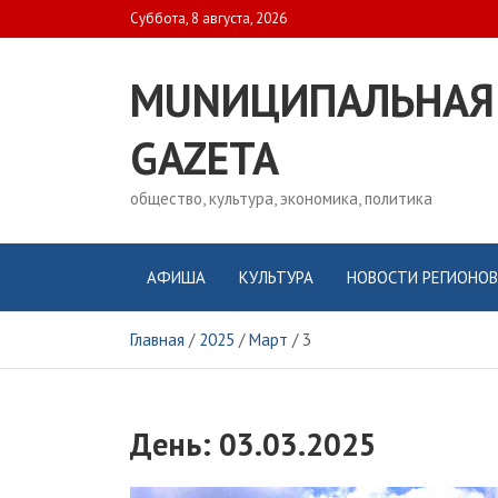
Skip
Суббота, 8 августа, 2026
to
content
MUNИЦИПАЛЬНАЯ
GAZЕТА
общество, культура, экономика, политика
АФИША
КУЛЬТУРА
НОВОСТИ РЕГИОНОВ
Главная
2025
Март
3
День:
03.03.2025