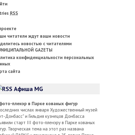
йти
tries
RSS
проекте
ши читатели ждут ваши новости
делитесь новостью с читателями
UNИЦИПАЛЬНОЙ GAZЕТЫ
литика конфиденциальности персональных
нных
рта сайта
Афиша MG
I фото-пленэр в Парке кованых фигур
последних числах января Художественный музей
рт-Донбасс" и Гильдия кузнецов Донбасса
ъявили старт III фото-пленэру в Парке кованых
гур. Творческая тема на этот раз названа