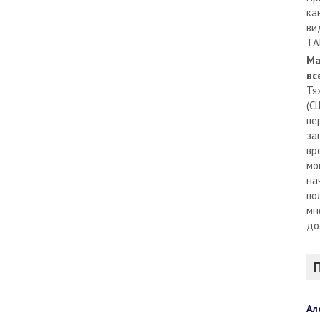
ка
ви
TA
Ма
вс
Тя
(С
пе
за
вр
мо
на
по
мн
до
Ал