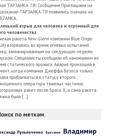
нал ТАРЗАНКА ТВ! Сообщение Приглашаем на
деоканал ТАРЗАНКА ТВ появились сначала на
RZANKA.
ленький взрыв для человека и огромный для
его человечества
желая ракета New Glenn компании Blue Origin
ША) взорвалась во время огневых испытаний
ред запланированным на следующую неделю
пуском. Специалисты сообщили об «аномалии» во
емя статического прожига. Авария произошла в
мент, когда компания Джеффа Безоса только
чала приближаться к статусу второго
лноценного оператора тяжелых частично
огоразовых ракет после Space X, а сама ракета
лжна была […]
Поиск по меткам
Владимир
ександр Лукьянченко
Британия