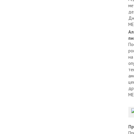
ме
де
Дн
МЕ
Ал
пи
По
ро
на
оп
те
ам
це
др
МЕ
Пр
Пр