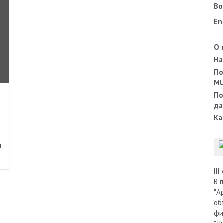
Во
En
О 
На
По
M
По
да
Ка
м
II
В 
"А
об
фи