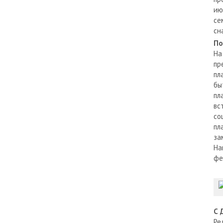
ию
се
сн
По
На
пр
пл
бы
пл
вс
со
пл
за
На
фе
С 
Ре