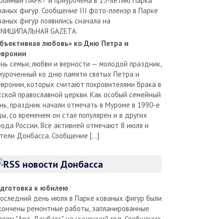
юбимый ПАРК!" и приурочена в 25-летию Парка
ваных фигур. Сообщение III фото-пленэр в Парке
ваных фигур появились сначала на
NИЦИПАЛЬНАЯ GAZЕТА.
бъективная любовь» ко Дню Петра и
вронии
нь семьи, любви и верности — молодой праздник,
иуроченный ко дню памяти святых Петра и
вронии, которых считают покровителями брака в
сской православной церкви. Как особый семейный
нь, праздник начали отмечать в Муроме в 1990-е
ды, со временем он стал популярен и в других
рода России. Всё активней отмечают 8 июля и
тели Донбасса. Сообщение […]
новости Донбасса
дготовка к юбилею
последний день июля в Парке кованых фигур были
кончены ремонтные работы, запланированные
зеем "Арт-Донбасс" на нынешний год. Сообщение