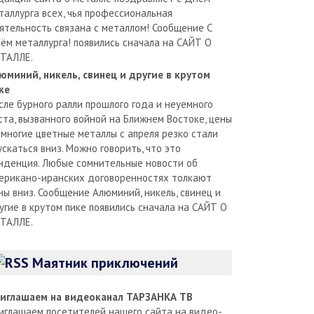
таллурга всех, чья профессиональная
ятельность связана с металлом! Сообщение С
ём металлурга! появились сначала на САЙТ О
ТАЛЛЕ.
юминий, никель, свинец и другие в крутом
ке
сле бурного ралли прошлого года и неуемного
ста, вызванного войной на Ближнем Востоке, цены
 многие цветные металлы с апреля резко стали
ускаться вниз. Можно говорить, что это
нденция. Любые сомнительные новости об
ерикано-иранских договоренностях толкают
ны вниз. Сообщение Алюминий, никель, свинец и
угие в крутом пике появились сначала на САЙТ О
ТАЛЛЕ.
Маятник приключений
иглашаем на видеоканал ТАРЗАНКА ТВ
иглашаем посетителей нашего сайта на видео-