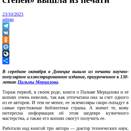
23/10/2025
admin
Telegram
VK
Odnoklassniki
Mail.Ru
LiveJournal
Отправить
В середине октября в Донецке вышло из печати научно-
популярное иллюстрированное издание, приуроченное к 130-
летию
Пальмы Мерцалова
.
Тираж первой, в своем роде, книги о Пальме Мерцалова и ее
копиях очень невелик, так как отпечатана она за счет одного
из ее авторов. И тем не менее, ее экземпляры скоро попадут в
самые престижные библиотеки страны. А значит те, кому
интересна информация об этом шедевре кузнечного
мастерства, а также его копиях смогут получить ее.
Работали над книгой три автора — доктор технических наук,