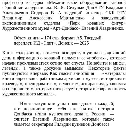
профессор кафедры «Механическое оборудование заводов
чёрной металлургии им. В. Я. Седуша» ДонНТУ Владимир
Анатольевич Сидоров В. А, ведущий инженер СКБ РТУ
Владимир Алексеевич Мартыненко и заведующий
экспозиционным отделом «Парк кованых фигур»
Художественного музея «Арт-Донбасс» Евгений Лавриненко.
Объем книги – 174 стр. формат А5. Твердый
переплет. ИД «Эдит». Донецк — 2025
Книга содержит практически всю доступную на сегодняшний
день информацию о кованой пальме и ее «побегах», которые
начали проклевываться сотню лет спустя. Не забыты и мифы,
легенды, а также досужие вымыслы. Некоторые факты
публикуются впервые. Как гласит аннотация — «материалы
книги адресованы работникам архивов и музеев, историкам и
краеведам, преподавателям, студентам, аспирантам, учащимся
и специалистам, которых интересует история и современность
художественного металла».
— Иметь такую книгу на полке должен каждый,
кто позиционирует себя как знатока истории
Донбасса и/или кузнечного дела в России, —
считает Евгений Лавриненко, который также
является секретарем Гильдии кузнецов Донбасса.