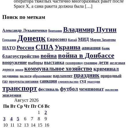
оператора тяжелых частично многоразовых ракет после
Space X, а сама ракета должна была […]
Поиск по меткам
Владимир Путин
Александр Лукьянченко
Британия
Донецк
Евросоюз
МИД
Мария Захарова
Германия
Китай
США
Украина
Россия
авиация
НАТО
банк
война в Донбассе
война
благоустройство
дети
вооружение
выставка
выборы
граница
железная
газопровод
коммунальное хозяйство
криминал
дорога
закон
праздник
парламент
природный
медицина
налоги
образование
санкции
суд
газ
продукты питания
трагедия
строительство
транспорт
футбол
чемпионат
фестиваль
экология
эпидемия
Август 2026
Пн
Вт
Ср
Чт
Пт
Сб
Вс
1
2
3
4
5
6
7
8
9
10
11
12
13
14
15
16