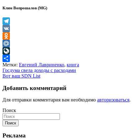
Клим Вопрошалов (MG)
Telegram
VK
Odnoklassniki
Mail.Ru
LiveJournal
Метки:
Евгений Лавриненко
,
книга
Отправить
Навигация
Госдума свела доходы с расходами
Вот ваш SDN List
по
записям
Добавить комментарий
Для отправки комментария вам необходимо
авторизоваться
.
Поиск
Поиск
Реклама