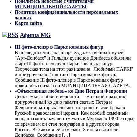
Поделитесь новостью с читателями
MUNИЦИПАЛЬНОЙ GAZЕТЫ
Политика конфиденциальности персональных
данных
Карта сайта
Афиша MG
III фото-пленэр в Парке кованых фигур
В последних числах января Художественный музей
"Арт-Донбасс" и Гильдия кузнецов Донбасса объявили
старт III фото-пленэру в Парке кованых фигур.
Творческая тема на этот раз названа "Любимый ПАРК!"
и приурочена в 25-летию Парка кованых фигур.
Сообщение III фото-пленэр в Парке кованых фигур
появились сначала на MUNИЦИПАЛЬНАЯ GAZЕТА.
«Объективная любовь» ко Дню Петра и Февронии
День семьи, любви и верности — молодой праздник,
приуроченный ко дню памяти святых Петра и
Февронии, которых считают покровителями брака в
Русской православной церкви. Как особый семейный
день, праздник начали отмечать в Муроме в 1990-е годы,
со временем он стал популярен и в других города
России. Всё активней отмечают 8 июля и жители
Донбасса. Сообщение […]