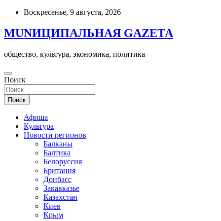
Skip
Воскресенье, 9 августа, 2026
to
content
MUNИЦИПАЛЬНАЯ GAZЕТА
общество, культура, экономика, политика
Поиск
Поиск
Афиша
Культура
Новости регионов
Балканы
Балтика
Белоруссия
Британия
Донбасс
Закавказье
Казахстан
Киев
Крым