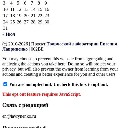
3
4
5
6
7
8
9
10
11
12
13
14
15
16
17
18
19
20
21
22
23
24
25
26
27
28
29
30
31
« Июл
(c) 2010-2026 | Проект
Творческой лаборатории Евгения
Лавриненко
| 002BE
You may choose to prevent this website from aggregating and
analyzing the actions you take here. Doing so will protect your
privacy, but will also prevent the owner from learning from your
actions and creating a better experience for you and other users.
You are not opted out. Uncheck this box to opt-out.
This opt out feature requires JavaScript.
Связь с редакцией
en@lavrynenko.ru