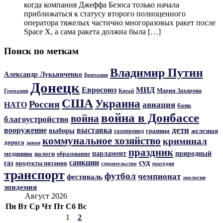
когда компания Джеффа Безоса только начала
приближаться к статусу второго полноценного
оператора тяжелых частично многоразовых ракет после
Space X, а сама ракета должна была […]
Поиск по меткам
Владимир Путин
Александр Лукьянченко
Британия
Донецк
Евросоюз
МИД
Мария Захарова
Германия
Китай
США
Украина
Россия
авиация
НАТО
банк
война в Донбассе
война
благоустройство
дети
вооружение
выставка
выборы
граница
железная
газопровод
коммунальное хозяйство
криминал
дорога
закон
праздник
парламент
природный
медицина
налоги
образование
санкции
суд
газ
продукты питания
трагедия
строительство
транспорт
футбол
чемпионат
фестиваль
экология
эпидемия
Август 2026
Пн
Вт
Ср
Чт
Пт
Сб
Вс
1
2