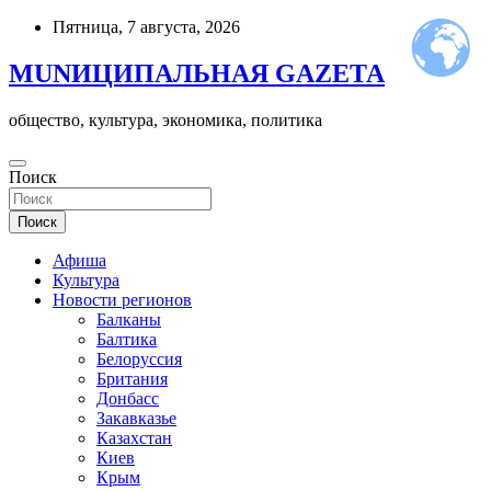
Skip
Пятница, 7 августа, 2026
to
content
MUNИЦИПАЛЬНАЯ GAZЕТА
общество, культура, экономика, политика
Поиск
Поиск
Афиша
Культура
Новости регионов
Балканы
Балтика
Белоруссия
Британия
Донбасс
Закавказье
Казахстан
Киев
Крым