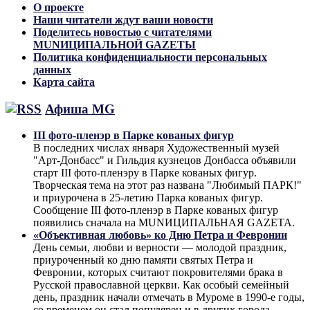
О проекте
Наши читатели ждут ваши новости
Поделитесь новостью с читателями
MUNИЦИПАЛЬНОЙ GAZЕТЫ
Политика конфиденциальности персональных
данных
Карта сайта
Афиша MG
III фото-пленэр в Парке кованых фигур
В последних числах января Художественный музей
"Арт-Донбасс" и Гильдия кузнецов Донбасса объявили
старт III фото-пленэру в Парке кованых фигур.
Творческая тема на этот раз названа "Любимый ПАРК!"
и приурочена в 25-летию Парка кованых фигур.
Сообщение III фото-пленэр в Парке кованых фигур
появились сначала на MUNИЦИПАЛЬНАЯ GAZЕТА.
«Объективная любовь» ко Дню Петра и Февронии
День семьи, любви и верности — молодой праздник,
приуроченный ко дню памяти святых Петра и
Февронии, которых считают покровителями брака в
Русской православной церкви. Как особый семейный
день, праздник начали отмечать в Муроме в 1990-е годы,
со временем он стал популярен и в других города