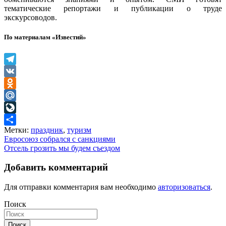
тематические репортажи и публикации о труде
экскурсоводов.
По материалам «Известий»
Telegram
VK
Odnoklassniki
Mail.Ru
LiveJournal
Метки:
праздник
,
туризм
Отправить
Навигация
Евросоюз собрался с санкциями
Отсель грозить мы будем съездом
по
записям
Добавить комментарий
Для отправки комментария вам необходимо
авторизоваться
.
Поиск
Поиск