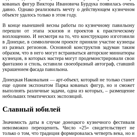
кованых фигур Виктора Ивановича Бурдука появилась очень
давно. Однако реализовать мечту о действующем кузнечном
объекте удалось только в этом году.
В конце нынешней весны работы по кузнечному павильону
перешли от этапа эскизов и проектов к практическому
воплощению. И несмотря на то, что конструкцию изготовили
в Донецке, в символичном проекте приняли участие кузнецы
из разных регионов. Основной конструктив задуман таким
образом, что в него могут встраиваться авторские миниатюры
кузнецов, в которых мастера могут продемонстрировали свои
фантазию и стиль, оставили своеобразный автограф, ставший
украшением фасада павильона.
Донецкая Наковальня — арт-объект, который не только станет
еще одним экспонатом Парка кованых фигур, но и сможет
выполнять различные задачи, одна из которых, – размещение
небольших тематических экспозиций.
Славный юбилей
Значимость даты в случае донецкого кузнечного фестиваля
невозможно переоценить. Число «25» свидетельствует не
только о том, что традиция формировалась четверть века, но и