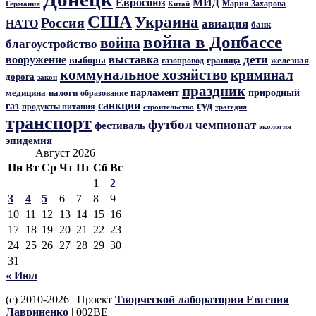
Евросоюз
МИД
Мария Захарова
Германия
Китай
США
Украина
Россия
авиация
НАТО
банк
война в Донбассе
война
благоустройство
дети
вооружение
выставка
выборы
граница
железная
газопровод
коммунальное хозяйство
криминал
дорога
закон
праздник
парламент
природный
медицина
налоги
образование
санкции
суд
газ
продукты питания
трагедия
строительство
транспорт
футбол
чемпионат
фестиваль
экология
эпидемия
Август 2026
Пн
Вт
Ср
Чт
Пт
Сб
Вс
1
2
3
4
5
6
7
8
9
10
11
12
13
14
15
16
17
18
19
20
21
22
23
24
25
26
27
28
29
30
31
« Июл
(c) 2010-2026 | Проект
Творческой лаборатории Евгения
Лавриненко
| 002BE