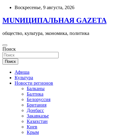
Skip
Воскресенье, 9 августа, 2026
to
content
MUNИЦИПАЛЬНАЯ GAZЕТА
общество, культура, экономика, политика
Поиск
Поиск
Афиша
Культура
Новости регионов
Балканы
Балтика
Белоруссия
Британия
Донбасс
Закавказье
Казахстан
Киев
Крым