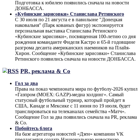
Подготовка к юбилею появились сначала на новости
ДОНБАССА.
«Кубинские зарисовки» Станислава Ретинского
С 30 июля по 21 августа е в павильоне "Донецкая
наковальня" (Парк кованых фигур) экспонируется
персональная выставка Станислава Ретинского
«Кубинские зарисовки», посвященная 100-летию со дня
рождения команданте Фиделя Кастро и 65-й годовщине
разгрома десанта американских наемников на Плайя-
Хирон. Сообщение «Кубинские зарисовки» Станислава
Ретинского появились сначала на новости ДОНБАССА.
PR, реклама & Co
Гол за два
Права на показ чемпионата мира по футболу-2026 купил
«Газпром (MOEX: GAZP)-медиа холдинг». Самый
статусный футбольный турнир, который пройдет в
США, Канаде и Мексике с 11 июня по 19 июля, будет
транслироваться на телеканалах семейства «Матч».
Сообщение Гол за два появились сначала на PR, реклама
& Co.
Побойтесь блога
На базе агрегатора новостей «Дзен» компании VK
предлагается создать Национальную новостную