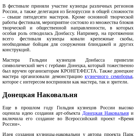
В фестивале приняли участие кузнецы различных регионов
России, а также делегация из Белоруссии в общей сложности
– свыше пятидесяти мастеров. Кроме основной творческой
работы фестиваля, мероприятие состояло из множества блоков
творческой и общественной направленности, в которых
особая роль отводилась Донбассу. Например, на протяжении
всего фестиваля кузнецы ковали крепежные скобы,
необходимые бойцам для сооружения блиндажей и других
конструкций.
Мастера Гильдии кузнецов Донбасса привезли
символический меч с гербами Донецка, который тожественно
был вручен организаторам КРОНГЕФЕСТА. Также донецкие
мастера организовали демонстрацию
кузнечного семиборья
,
которое с интересом восприняли как мастера, так и зрители.
Донецкая Наковальня
Еще в прошлом году Гильдия кузнецов России высоко
оценила идею создания арт-объекта
Донецкая Наковальня
и
включила его создание во Всероссийский проект «Время
России».
Идея создания кузницы-наковальни у автора проекта Парк