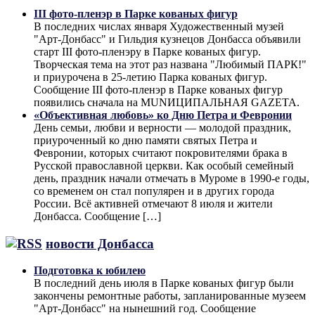
III фото-пленэр в Парке кованых фигур
В последних числах января Художественный музей
"Арт-Донбасс" и Гильдия кузнецов Донбасса объявили
старт III фото-пленэру в Парке кованых фигур.
Творческая тема на этот раз названа "Любимый ПАРК!"
и приурочена в 25-летию Парка кованых фигур.
Сообщение III фото-пленэр в Парке кованых фигур
появились сначала на MUNИЦИПАЛЬНАЯ GAZЕТА.
«Объективная любовь» ко Дню Петра и Февронии
День семьи, любви и верности — молодой праздник,
приуроченный ко дню памяти святых Петра и
Февронии, которых считают покровителями брака в
Русской православной церкви. Как особый семейный
день, праздник начали отмечать в Муроме в 1990-е годы,
со временем он стал популярен и в других города
России. Всё активней отмечают 8 июля и жители
Донбасса. Сообщение […]
новости Донбасса
Подготовка к юбилею
В последний день июля в Парке кованых фигур были
закончены ремонтные работы, запланированные музеем
"Арт-Донбасс" на нынешний год. Сообщение