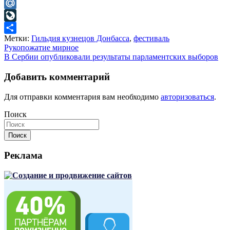
Odnoklassniki
Mail.Ru
LiveJournal
Метки:
Гильдия кузнецов Донбасса
,
фестиваль
Отправить
Навигация
Рукопожатие мирное
В Сербии опубликовали результаты парламентских выборов
по
записям
Добавить комментарий
Для отправки комментария вам необходимо
авторизоваться
.
Поиск
Поиск
Реклама