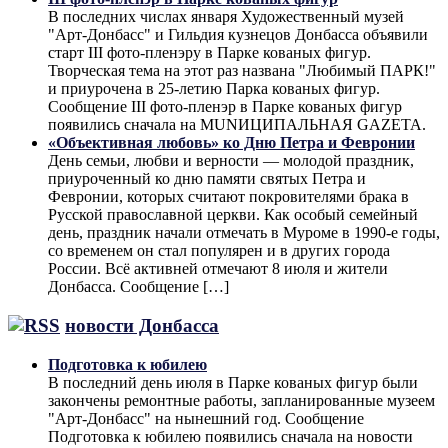
В последних числах января Художественный музей
"Арт-Донбасс" и Гильдия кузнецов Донбасса объявили
старт III фото-пленэру в Парке кованых фигур.
Творческая тема на этот раз названа "Любимый ПАРК!"
и приурочена в 25-летию Парка кованых фигур.
Сообщение III фото-пленэр в Парке кованых фигур
появились сначала на MUNИЦИПАЛЬНАЯ GAZЕТА.
«Объективная любовь» ко Дню Петра и Февронии
День семьи, любви и верности — молодой праздник,
приуроченный ко дню памяти святых Петра и
Февронии, которых считают покровителями брака в
Русской православной церкви. Как особый семейный
день, праздник начали отмечать в Муроме в 1990-е годы,
со временем он стал популярен и в других города
России. Всё активней отмечают 8 июля и жители
Донбасса. Сообщение […]
новости Донбасса
Подготовка к юбилею
В последний день июля в Парке кованых фигур были
закончены ремонтные работы, запланированные музеем
"Арт-Донбасс" на нынешний год. Сообщение
Подготовка к юбилею появились сначала на новости