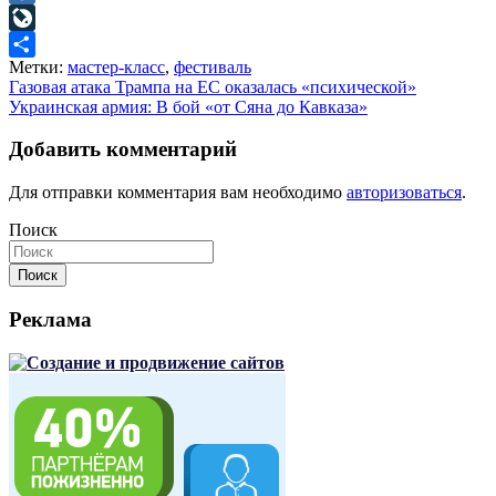
Mail.Ru
LiveJournal
Метки:
мастер-класс
,
фестиваль
Отправить
Навигация
Газовая атака Трампа на ЕС оказалась «психической»
Украинская армия: В бой «от Сяна до Кавказа»
по
записям
Добавить комментарий
Для отправки комментария вам необходимо
авторизоваться
.
Поиск
Поиск
Реклама