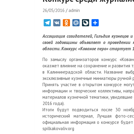
26/05/2016
admin
T
V
O
M
L
О
e
K
d
a
i
т
Ассоциация созидателей, Гильдия кузнецов 
l
n
i
v
п
своей годовщины объявляет о проведении 
e
o
l
e
р
области. Конкурс «Кованое перо» стартует 1
g
k
.
J
а
r
l
R
o
в
По замыслу организаторов конкурс «Кован
оказжет влияние на сохранение и развития 
a
a
u
u
и
в Калининградской области. Название выб
m
s
r
т
эксклюзивные кузнечные миниатюры ручной р
s
n
ь
Принять участие в открытом конкурсе могу
n
a
информации и творческие коллективы, напр
i
l
материалов кузнечной тематики, увидевшие с
k
2016 года).
i
Итоги будут подводиться после 30 нояб
исторический материал, Лучшая фото-сес
официальная информация о конкурсе будет 
spilkakovaliv.org