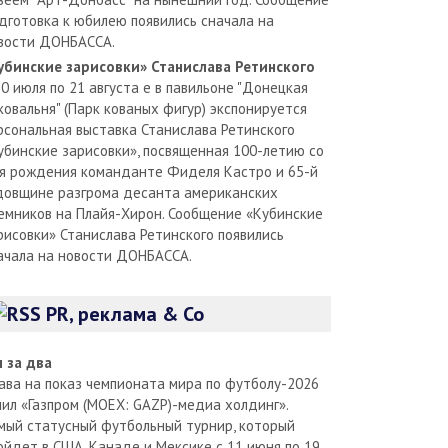
дготовка к юбилею появились сначала на
вости ДОНБАССА.
убинские зарисовки» Станислава Ретинского
30 июля по 21 августа е в павильоне "Донецкая
ковальня" (Парк кованых фигур) экспонируется
рсональная выставка Станислава Ретинского
убинские зарисовки», посвященная 100-летию со
я рождения команданте Фиделя Кастро и 65-й
довщине разгрома десанта американских
емников на Плайя-Хирон. Сообщение «Кубинские
рисовки» Станислава Ретинского появились
ачала на новости ДОНБАССА.
PR, реклама & Co
л за два
ава на показ чемпионата мира по футболу-2026
пил «Газпром (MOEX: GAZP)-медиа холдинг».
мый статусный футбольный турнир, который
ойдет в США, Канаде и Мексике с 11 июня по 19