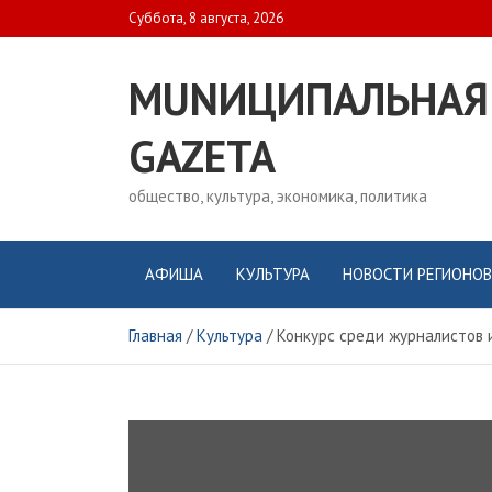
Skip
Суббота, 8 августа, 2026
to
content
MUNИЦИПАЛЬНАЯ
GAZЕТА
общество, культура, экономика, политика
АФИША
КУЛЬТУРА
НОВОСТИ РЕГИОНОВ
Главная
Культура
Конкурс среди журналистов 