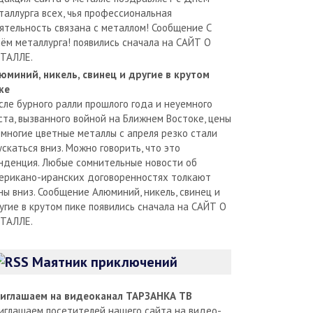
таллурга всех, чья профессиональная
ятельность связана с металлом! Сообщение С
ём металлурга! появились сначала на САЙТ О
ТАЛЛЕ.
юминий, никель, свинец и другие в крутом
ке
сле бурного ралли прошлого года и неуемного
ста, вызванного войной на Ближнем Востоке, цены
 многие цветные металлы с апреля резко стали
ускаться вниз. Можно говорить, что это
нденция. Любые сомнительные новости об
ерикано-иранских договоренностях толкают
ны вниз. Сообщение Алюминий, никель, свинец и
угие в крутом пике появились сначала на САЙТ О
ТАЛЛЕ.
Маятник приключений
иглашаем на видеоканал ТАРЗАНКА ТВ
иглашаем посетителей нашего сайта на видео-