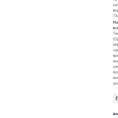
ка
ви
TA
Ма
вс
Тя
(С
пе
за
вр
мо
на
по
мн
до
Ал