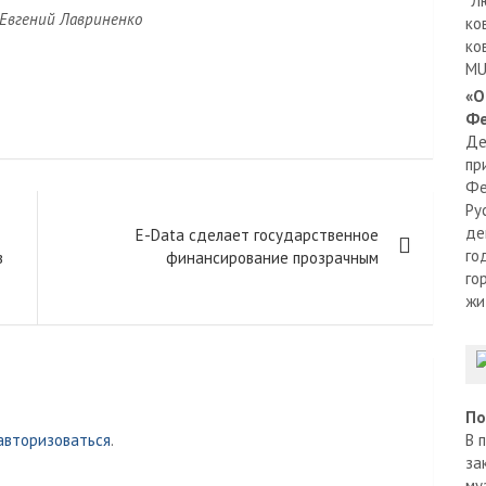
"Л
 Евгений Лавриненко
ко
ко
MU
«О
Фе
Де
пр
Фе
Ру
де
E-Data сделает государственное
го
в
финансирование прозрачным
го
жи
По
авторизоваться
.
В 
за
му