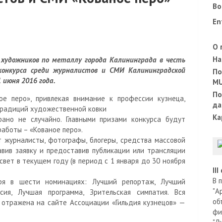
Во
En
О 
На
и художников по металлу города Калининграда в честь
конкурса среди журналистов и СМИ Калининградской
По
 июня 2016 года.
M
По
ое перо», привлекая внимание к профессии кузнеца,
да
традиций художественной ковки
Ка
рано не случайно. Главными призами конкурса будут
аботы – «Кованое перо».
т журналисты, фотографы, блогеры, средства массовой
авив заявку и предоставив публикации или трансляции
вет в текущем году (в период с 1 января до 30 ноября
II
В 
ря в шести номинациях: Лучший репортаж, Лучший
"А
сия, Лучшая программа, Зрительская симпатия. Вся
об
отражена на сайте Ассоциации «Гильдия кузнецов» —
фи