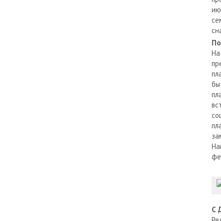
ию
се
сн
По
На
пр
пл
бы
пл
вс
со
пл
за
На
фе
С 
Ре