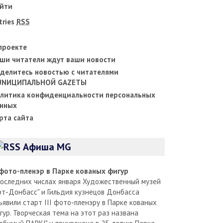
йти
tries
RSS
проекте
ши читатели ждут ваши новости
делитесь новостью с читателями
UNИЦИПАЛЬНОЙ GAZЕТЫ
литика конфиденциальности персональных
нных
рта сайта
Афиша MG
I фото-пленэр в Парке кованых фигур
последних числах января Художественный музей
рт-Донбасс" и Гильдия кузнецов Донбасса
ъявили старт III фото-пленэру в Парке кованых
гур. Творческая тема на этот раз названа