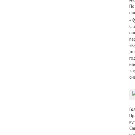
По
но
«К
С 
на
пе
«К
дн
го
на
за
сн
Го
Пр
ку
Са
пр