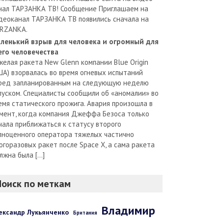
нал ТАРЗАНКА ТВ! Сообщение Приглашаем на
деоканал ТАРЗАНКА ТВ появились сначала на
RZANKA.
ленький взрыв для человека и огромный для
его человечества
желая ракета New Glenn компании Blue Origin
ША) взорвалась во время огневых испытаний
ред запланированным на следующую неделю
пуском. Специалисты сообщили об «аномалии» во
емя статического прожига. Авария произошла в
мент, когда компания Джеффа Безоса только
чала приближаться к статусу второго
лноценного оператора тяжелых частично
огоразовых ракет после Space X, а сама ракета
лжна была […]
Поиск по меткам
Владимир
ександр Лукьянченко
Британия