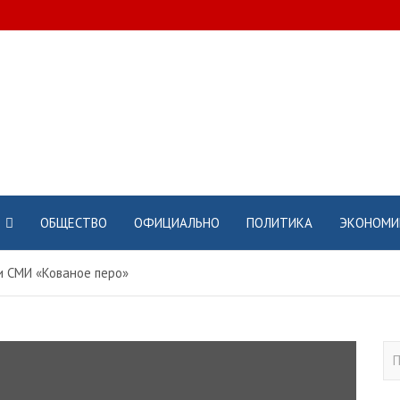
ОБЩЕСТВО
ОФИЦИАЛЬНО
ПОЛИТИКА
ЭКОНОМИ
и СМИ «Кованое перо»
П
о
и