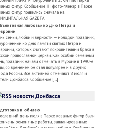
юбимый ПАРК!" и приурочена в 25-летию Парка
ваных фигур. Сообщение III фото-пленэр в Парке
ваных фигур появились сначала на
NИЦИПАЛЬНАЯ GAZЕТА.
бъективная любовь» ко Дню Петра и
вронии
нь семьи, любви и верности — молодой праздник,
иуроченный ко дню памяти святых Петра и
вронии, которых считают покровителями брака в
сской православной церкви. Как особый семейный
нь, праздник начали отмечать в Муроме в 1990-е
ды, со временем он стал популярен и в других
рода России. Всё активней отмечают 8 июля и
тели Донбасса. Сообщение […]
новости Донбасса
дготовка к юбилею
последний день июля в Парке кованых фигур были
кончены ремонтные работы, запланированные
зеем "Арт-Донбасс" на нынешний год. Сообщение