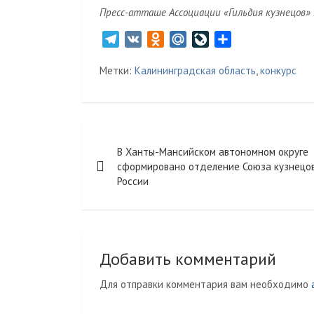
Пресс-атташе Ассоциации «Гильдия кузнецов»
T
V
O
M
L
О
e
K
d
a
i
т
Метки:
Калининградская область
,
конкурс
l
n
i
v
п
e
o
l
e
р
g
k
.
J
а
r
l
R
o
в
Навигация
a
a
u
u
и
В Ханты-Мансийском автономном округе
m
s
r
т
по
сформировано отделение Союза кузнецо
s
n
ь
России
записям
n
a
i
l
k
i
Добавить комментарий
Для отправки комментария вам необходимо