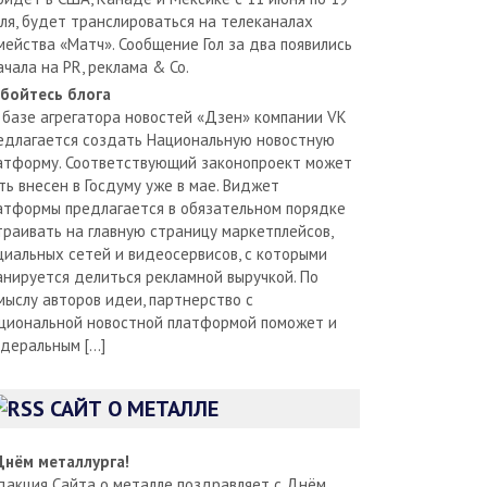
ля, будет транслироваться на телеканалах
мейства «Матч». Сообщение Гол за два появились
ачала на PR, реклама & Co.
бойтесь блога
 базе агрегатора новостей «Дзен» компании VK
едлагается создать Национальную новостную
атформу. Соответствующий законопроект может
ть внесен в Госдуму уже в мае. Виджет
атформы предлагается в обязательном порядке
траивать на главную страницу маркетплейсов,
циальных сетей и видеосервисов, с которыми
анируется делиться рекламной выручкой. По
мыслу авторов идеи, партнерство с
циональной новостной платформой поможет и
деральным […]
САЙТ О МЕТАЛЛЕ
Днём металлурга!
дакция Сайта о металле поздравляет с Днём