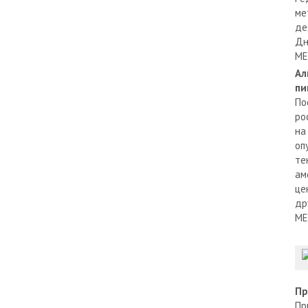
ме
де
Дн
МЕ
Ал
пи
По
ро
на
оп
те
ам
це
др
МЕ
Пр
Пр