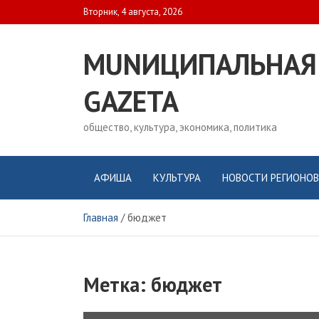
Skip
Вторник, 4 августа, 2026
to
content
MUNИЦИПАЛЬНАЯ
GAZЕТА
общество, культура, экономика, политика
АФИША
КУЛЬТУРА
НОВОСТИ РЕГИОНОВ
Главная
бюджет
Метка:
бюджет