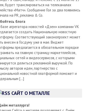
ля, будет транслироваться на телеканалах
мейства «Матч». Сообщение Гол за два появились
ачала на PR, реклама & Co.
бойтесь блога
 базе агрегатора новостей «Дзен» компании VK
едлагается создать Национальную новостную
атформу. Соответствующий законопроект может
ть внесен в Госдуму уже в мае. Виджет
атформы предлагается в обязательном порядке
траивать на главную страницу маркетплейсов,
циальных сетей и видеосервисов, с которыми
анируется делиться рекламной выручкой. По
мыслу авторов идеи, партнерство с
циональной новостной платформой поможет и
деральным […]
САЙТ О МЕТАЛЛЕ
Днём металлурга!
дакция Сайта о металле поздравляет с Днём