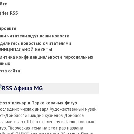
йти
tries
RSS
проекте
ши читатели ждут ваши новости
делитесь новостью с читателями
UNИЦИПАЛЬНОЙ GAZЕТЫ
литика конфиденциальности персональных
нных
рта сайта
Афиша MG
I фото-пленэр в Парке кованых фигур
последних числах января Художественный музей
рт-Донбасс" и Гильдия кузнецов Донбасса
ъявили старт III фото-пленэру в Парке кованых
гур. Творческая тема на этот раз названа