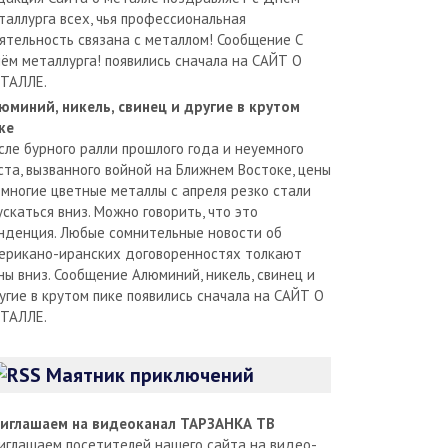
таллурга всех, чья профессиональная
ятельность связана с металлом! Сообщение С
ём металлурга! появились сначала на САЙТ О
ТАЛЛЕ.
юминий, никель, свинец и другие в крутом
ке
сле бурного ралли прошлого года и неуемного
ста, вызванного войной на Ближнем Востоке, цены
 многие цветные металлы с апреля резко стали
ускаться вниз. Можно говорить, что это
нденция. Любые сомнительные новости об
ерикано-иранских договоренностях толкают
ны вниз. Сообщение Алюминий, никель, свинец и
угие в крутом пике появились сначала на САЙТ О
ТАЛЛЕ.
Маятник приключений
иглашаем на видеоканал ТАРЗАНКА ТВ
иглашаем посетителей нашего сайта на видео-