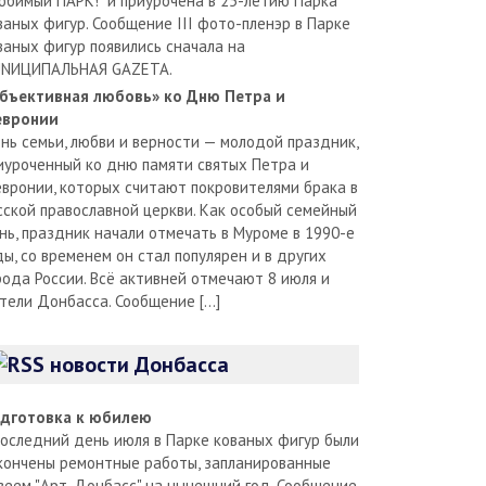
юбимый ПАРК!" и приурочена в 25-летию Парка
ваных фигур. Сообщение III фото-пленэр в Парке
ваных фигур появились сначала на
NИЦИПАЛЬНАЯ GAZЕТА.
бъективная любовь» ко Дню Петра и
вронии
нь семьи, любви и верности — молодой праздник,
иуроченный ко дню памяти святых Петра и
вронии, которых считают покровителями брака в
сской православной церкви. Как особый семейный
нь, праздник начали отмечать в Муроме в 1990-е
ды, со временем он стал популярен и в других
рода России. Всё активней отмечают 8 июля и
тели Донбасса. Сообщение […]
новости Донбасса
дготовка к юбилею
последний день июля в Парке кованых фигур были
кончены ремонтные работы, запланированные
зеем "Арт-Донбасс" на нынешний год. Сообщение