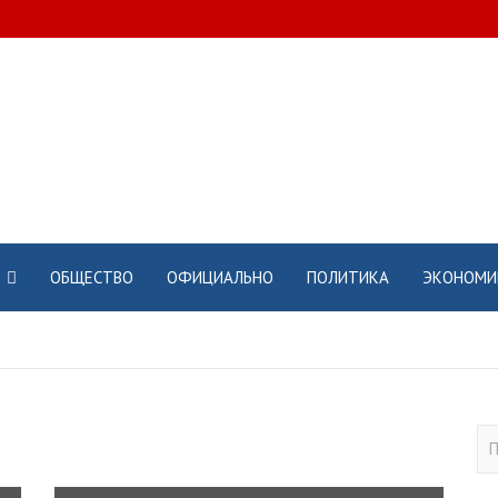
ОБЩЕСТВО
ОФИЦИАЛЬНО
ПОЛИТИКА
ЭКОНОМИ
П
о
и