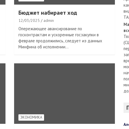
ка
ви
Бюджет набирает ход
TA
12/03/2025
admin
Ма
Опережающее авансирование по
вс
госконтрактам и ускоренные госзакупки в
Тя
феврале продолжились, следует из данных
(С
Минфина об исполнении…
пе
за
вр
мо
на
по
мн
до
ЭКОНОМИКА
Ал