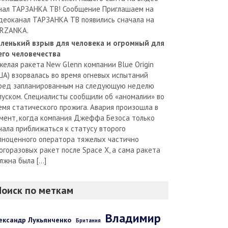
нал ТАРЗАНКА ТВ! Сообщение Приглашаем на
деоканал ТАРЗАНКА ТВ появились сначала на
RZANKA.
ленький взрыв для человека и огромный для
его человечества
желая ракета New Glenn компании Blue Origin
ША) взорвалась во время огневых испытаний
ред запланированным на следующую неделю
пуском. Специалисты сообщили об «аномалии» во
емя статического прожига. Авария произошла в
мент, когда компания Джеффа Безоса только
чала приближаться к статусу второго
лноценного оператора тяжелых частично
огоразовых ракет после Space X, а сама ракета
лжна была […]
Поиск по меткам
Владимир
ександр Лукьянченко
Британия