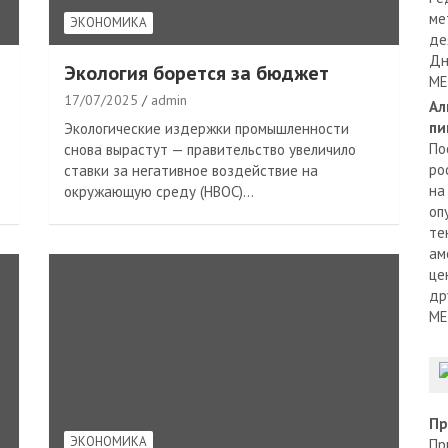
ме
ЭКОНОМИКА
де
Дн
Экология борется за бюджет
МЕ
17/07/2025
admin
Ал
пи
Экологические издержки промышленности
По
снова вырастут — правительство увеличило
ро
ставки за негативное воздействие на
на
окружающую среду (НВОС)…
оп
те
ам
це
др
МЕ
Пр
ЭКОНОМИКА
Пр