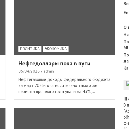
Во
En
О 
На
По
M
ПОЛИТИКА
ЭКОНОМИКА
По
да
Нефтедоллары пока в пути
Ка
06/04/2026
admin
Нефтегазовые доходы федерального бюджета
за март 2026-го относительно такого же
периода прошлого года упали на 43%,…
II
В 
"А
об
фи