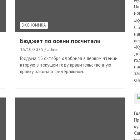
По
но
«К
ЭКОНОМИКА
С 
на
Бюджет по осени посчитали
пе
«К
16/10/2025
admin
дн
Госдума 15 октября одобрила в первом чтении
го
вторую в текущем году правительственную
на
правку закона о федеральном…
за
сн
Го
Пр
ку
Са
пр