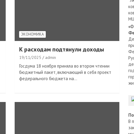
"Л
ко
ко
MU
«О
Фе
ЭКОНОМИКА
Де
пр
К расходам подтянули доходы
Фе
19/11/2025
admin
Ру
де
Госдума 18 ноября приняла во втором чтении
го
бюджетный пакет, включающий в себя проект
го
федерального бюджета на…
жи
По
В 
за
му