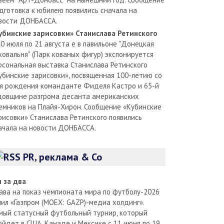
дготовка к юбилею появились сначала на
вости ДОНБАССА.
убинские зарисовки» Станислава Ретинского
30 июля по 21 августа е в павильоне "Донецкая
ковальня" (Парк кованых фигур) экспонируется
рсональная выставка Станислава Ретинского
убинские зарисовки», посвященная 100-летию со
я рождения команданте Фиделя Кастро и 65-й
довщине разгрома десанта американских
емников на Плайя-Хирон. Сообщение «Кубинские
рисовки» Станислава Ретинского появились
ачала на новости ДОНБАССА.
PR, реклама & Co
л за два
ава на показ чемпионата мира по футболу-2026
пил «Газпром (MOEX: GAZP)-медиа холдинг».
мый статусный футбольный турнир, который
ойдет в США, Канаде и Мексике с 11 июня по 19