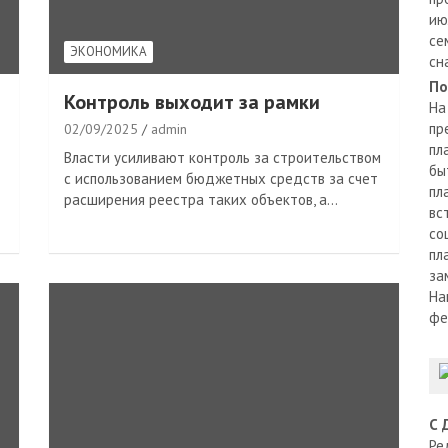
ию
се
ЭКОНОМИКА
сн
По
Контроль выходит за рамки
На
пр
02/09/2025
admin
пл
Власти усиливают контроль за строительством
бы
с использованием бюджетных средств за счет
пл
расширения реестра таких объектов, а…
вс
со
пл
за
На
фе
С 
Ре