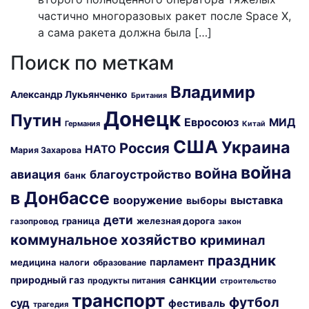
частично многоразовых ракет после Space X,
а сама ракета должна была […]
Поиск по меткам
Владимир
Александр Лукьянченко
Британия
Донецк
Путин
Евросоюз
МИД
Германия
Китай
США
Украина
Россия
НАТО
Мария Захарова
война
война
авиация
благоустройство
банк
в Донбассе
вооружение
выставка
выборы
дети
граница
железная дорога
газопровод
закон
коммунальное хозяйство
криминал
праздник
парламент
медицина
налоги
образование
санкции
природный газ
продукты питания
строительство
транспорт
футбол
суд
фестиваль
трагедия