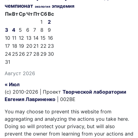
чемпионат
эпидемия
экология
Пн
Вт
Ср
Чт
Пт
Сб
Вс
1
2
3
4
5
6
7
8
9
10
11
12
13
14
15
16
17
18
19
20
21
22
23
24
25
26
27
28
29
30
31
Август 2026
« Июл
(c) 2010-2026 | Проект
Творческой лаборатории
Евгения Лавриненко
| 002BE
You may choose to prevent this website from
aggregating and analyzing the actions you take here.
Doing so will protect your privacy, but will also
prevent the owner from learning from your actions and