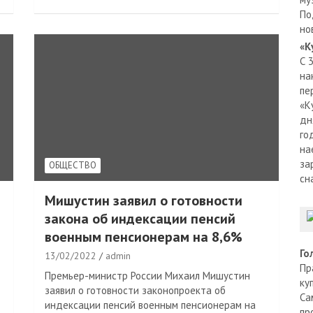
По
но
«К
С 
на
пе
«К
дн
го
на
за
ОБЩЕСТВО
сн
Мишустин заявил о готовности
закона об индексации пенсий
военным пенсионерам на 8,6%
Го
13/02/2022
admin
Пр
Премьер-министр России Михаил Мишустин
ку
заявил о готовности законопроекта об
Са
индексации пенсий военным пенсионерам на
пр