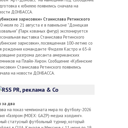
дготовка к юбилею появились сначала на
вости ДОНБАССА.
убинские зарисовки» Станислава Ретинского
30 июля по 21 августа е в павильоне "Донецкая
ковальня" (Парк кованых фигур) экспонируется
рсональная выставка Станислава Ретинского
убинские зарисовки», посвященная 100-летию со
я рождения команданте Фиделя Кастро и 65-й
довщине разгрома десанта американских
емников на Плайя-Хирон. Сообщение «Кубинские
рисовки» Станислава Ретинского появились
ачала на новости ДОНБАССА.
PR, реклама & Co
л за два
ава на показ чемпионата мира по футболу-2026
пил «Газпром (MOEX: GAZP)-медиа холдинг».
мый статусный футбольный турнир, который
ойдет в США, Канаде и Мексике с 11 июня по 19