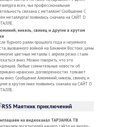
таллурга всех, чья профессиональная
ятельность связана с металлом! Сообщение С
ём металлурга! появились сначала на САЙТ О
ТАЛЛЕ.
юминий, никель, свинец и другие в крутом
ке
сле бурного ралли прошлого года и неуемного
ста, вызванного войной на Ближнем Востоке, цены
 многие цветные металлы с апреля резко стали
ускаться вниз. Можно говорить, что это
нденция. Любые сомнительные новости об
ерикано-иранских договоренностях толкают
ны вниз. Сообщение Алюминий, никель, свинец и
угие в крутом пике появились сначала на САЙТ О
ТАЛЛЕ.
Маятник приключений
иглашаем на видеоканал ТАРЗАНКА ТВ
иглашаем посетителей нашего сайта на видео-