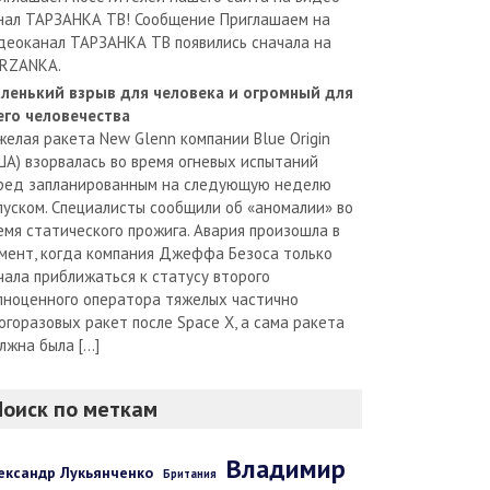
нал ТАРЗАНКА ТВ! Сообщение Приглашаем на
деоканал ТАРЗАНКА ТВ появились сначала на
RZANKA.
ленький взрыв для человека и огромный для
его человечества
желая ракета New Glenn компании Blue Origin
ША) взорвалась во время огневых испытаний
ред запланированным на следующую неделю
пуском. Специалисты сообщили об «аномалии» во
емя статического прожига. Авария произошла в
мент, когда компания Джеффа Безоса только
чала приближаться к статусу второго
лноценного оператора тяжелых частично
огоразовых ракет после Space X, а сама ракета
лжна была […]
Поиск по меткам
Владимир
ександр Лукьянченко
Британия