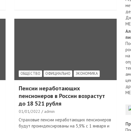
ме
де
Дн
МЕ
Ал
пи
По
ро
на
оп
те
ОБЩЕСТВО
ОФИЦИАЛЬНО
ЭКОНОМИКА
ам
це
др
Пенсии неработающих
МЕ
пенсионеров в России возрастут
до 18 521 рубля
01/01/2022
admin
Страховые пенсии неработающих пенсионеров
Пр
будут проиндексированы на 5,9% с 1 января и
Пр