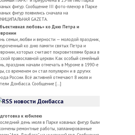
юбимый ПАРК!" и приурочена в 25-летию Парка
ваных фигур. Сообщение III фото-пленэр в Парке
ваных фигур появились сначала на
NИЦИПАЛЬНАЯ GAZЕТА.
бъективная любовь» ко Дню Петра и
вронии
нь семьи, любви и верности — молодой праздник,
иуроченный ко дню памяти святых Петра и
вронии, которых считают покровителями брака в
сской православной церкви. Как особый семейный
нь, праздник начали отмечать в Муроме в 1990-е
ды, со временем он стал популярен и в других
рода России. Всё активней отмечают 8 июля и
тели Донбасса. Сообщение […]
новости Донбасса
дготовка к юбилею
последний день июля в Парке кованых фигур были
кончены ремонтные работы, запланированные
зеем "Арт-Донбасс" на нынешний год. Сообщение