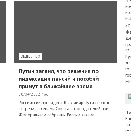
"Л
ко
ко
MU
«О
Фе
Де
пр
Фе
ОБЩЕСТВО
Ру
де
го
Путин заявил, что решения по
го
индексации пенсий и пособий
жи
примут в ближайшее время
28/04/2022
admin
Российский президент Владимир Путин в ходе
встречи с членами Совета законодателей при
По
Федеральном собрании России заявил…
В 
за
му