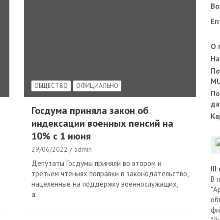
Во
En
О 
На
По
M
ОБЩЕСТВО
ОФИЦИАЛЬНО
По
да
Госдума приняла закон об
Ка
индексации военных пенсий на
10% с 1 июня
29/06/2022
admin
Депутаты Госдумы приняли во втором и
II
третьем чтениях поправки в законодательство,
В 
нацеленные на поддержку военнослужащих,
"А
а…
об
фи