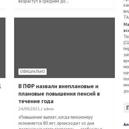
возрастут в среднем до…
ка
ви
TA
Ма
вс
Тя
(С
пе
за
вр
мо
ОФИЦИАЛЬНО
на
по
мн
1
В ПФР назвали внеплановые и
до
плановые повышения пенсий в
течение года
24/09/2021
admin
«Повышение выплат, когда пенсионеру
исполняется 80 лет, происходит со дня
Ал