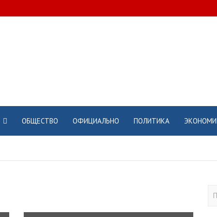
ОБЩЕСТВО
ОФИЦИАЛЬНО
ПОЛИТИКА
ЭКОНОМИ
П
о
и