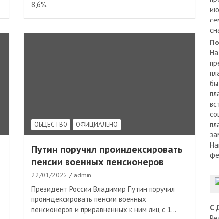
8,6%.
ию
се
сн
По
На
пр
пл
бы
пл
вс
со
пл
ОБЩЕСТВО
ОФИЦИАЛЬНО
за
На
Путин поручил проиндексировать
фе
пенсии военных пенсионеров
22/01/2022
admin
Президент России Владимир Путин поручил
проиндексировать пенсии военных
С 
пенсионеров и приравненных к ним лиц с 1…
Ре