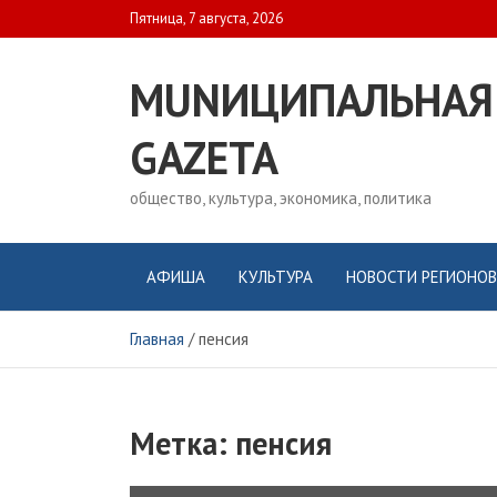
Skip
Пятница, 7 августа, 2026
to
content
MUNИЦИПАЛЬНАЯ
GAZЕТА
общество, культура, экономика, политика
АФИША
КУЛЬТУРА
НОВОСТИ РЕГИОНОВ
Главная
пенсия
Метка:
пенсия