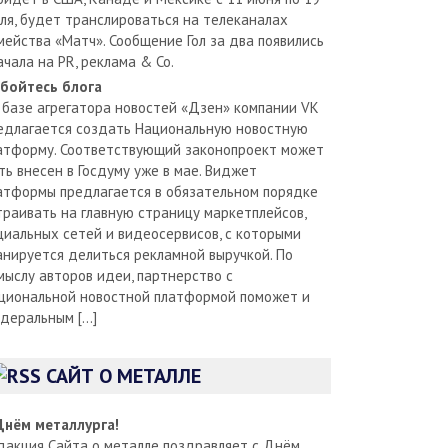
ля, будет транслироваться на телеканалах
мейства «Матч». Сообщение Гол за два появились
ачала на PR, реклама & Co.
бойтесь блога
 базе агрегатора новостей «Дзен» компании VK
едлагается создать Национальную новостную
атформу. Соответствующий законопроект может
ть внесен в Госдуму уже в мае. Виджет
атформы предлагается в обязательном порядке
траивать на главную страницу маркетплейсов,
циальных сетей и видеосервисов, с которыми
анируется делиться рекламной выручкой. По
мыслу авторов идеи, партнерство с
циональной новостной платформой поможет и
деральным […]
САЙТ О МЕТАЛЛЕ
Днём металлурга!
дакция Сайта о металле поздравляет с Днём