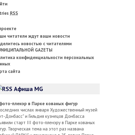
йти
tries
RSS
проекте
ши читатели ждут ваши новости
делитесь новостью с читателями
UNИЦИПАЛЬНОЙ GAZЕТЫ
литика конфиденциальности персональных
нных
рта сайта
Афиша MG
I фото-пленэр в Парке кованых фигур
последних числах января Художественный музей
рт-Донбасс" и Гильдия кузнецов Донбасса
ъявили старт III фото-пленэру в Парке кованых
гур. Творческая тема на этот раз названа