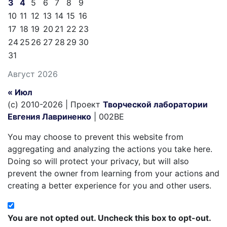
3
4
5
6
7
8
9
10
11
12
13
14
15
16
17
18
19
20
21
22
23
24
25
26
27
28
29
30
31
Август 2026
« Июл
(c) 2010-2026 | Проект
Творческой лаборатории
Евгения Лавриненко
| 002BE
You may choose to prevent this website from
aggregating and analyzing the actions you take here.
Doing so will protect your privacy, but will also
prevent the owner from learning from your actions and
creating a better experience for you and other users.
You are not opted out. Uncheck this box to opt-out.