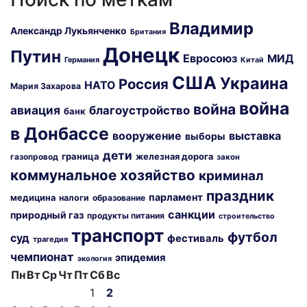
Владимир
Александр Лукьянченко
Британия
Донецк
Путин
Евросоюз
МИД
Германия
Китай
США
Украина
Россия
НАТО
Мария Захарова
война
война
авиация
благоустройство
банк
в Донбассе
вооружение
выставка
выборы
дети
граница
железная дорога
газопровод
закон
коммунальное хозяйство
криминал
праздник
парламент
медицина
налоги
образование
санкции
природный газ
продукты питания
строительство
транспорт
футбол
суд
фестиваль
трагедия
чемпионат
эпидемия
экология
Пн
Вт
Ср
Чт
Пт
Сб
Вс
1
2